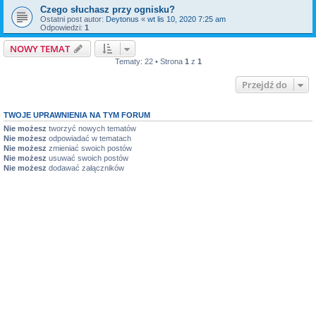
Czego słuchasz przy ognisku?
Ostatni post autor:
Deytonus
«
wt lis 10, 2020 7:25 am
Odpowiedzi:
1
NOWY TEMAT
Tematy: 22 • Strona
1
z
1
Przejdź do
TWOJE UPRAWNIENIA NA TYM FORUM
Nie możesz
tworzyć nowych tematów
Nie możesz
odpowiadać w tematach
Nie możesz
zmieniać swoich postów
Nie możesz
usuwać swoich postów
Nie możesz
dodawać załączników