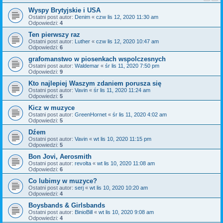
Wyspy Brytyjskie i USA
Ostatni post autor:
Denim
«
czw lis 12, 2020 11:30 am
Odpowiedzi:
4
Ten pierwszy raz
Ostatni post autor:
Luther
«
czw lis 12, 2020 10:47 am
Odpowiedzi:
6
grafomanstwo w piosenkach wspolczesnych
Ostatni post autor:
Waldemar
«
śr lis 11, 2020 7:50 pm
Odpowiedzi:
9
Kto najlepiej Waszym zdaniem porusza się
Ostatni post autor:
Vavin
«
śr lis 11, 2020 11:24 am
Odpowiedzi:
5
Kicz w muzyce
Ostatni post autor:
GreenHornet
«
śr lis 11, 2020 4:02 am
Odpowiedzi:
5
Dźem
Ostatni post autor:
Vavin
«
wt lis 10, 2020 11:15 pm
Odpowiedzi:
5
Bon Jovi, Aerosmith
Ostatni post autor:
revolta
«
wt lis 10, 2020 11:08 am
Odpowiedzi:
6
Co lubimy w muzyce?
Ostatni post autor:
serj
«
wt lis 10, 2020 10:20 am
Odpowiedzi:
4
Boysbands & Girlsbands
Ostatni post autor:
BinioBill
«
wt lis 10, 2020 9:08 am
Odpowiedzi:
4