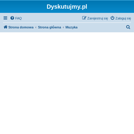
Dyskutujmy.pl
FAQ
Zarejestruj się
Zaloguj się
S
Strona domowa
Strona główna
Muzyka
z
u
k
a
j