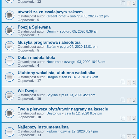
Odpowiedzi:
12
1
2
utworki ze zniewalajacym saksem
Ostatni post autor:
GreenHornet
«
sob gru 05, 2020 7:22 pm
Odpowiedzi:
5
Poezja Spiewana
Ostatni post autor:
Denim
«
sob gru 05, 2020 8:39 am
Odpowiedzi:
7
Muzyka programowa i absolutna
Ostatni post autor:
Stefan
«
pt gru 04, 2020 12:01 pm
Odpowiedzi:
5
Dola i niedola Idola
Ostatni post autor:
Nocturne
«
czw gru 03, 2020 10:13 am
Odpowiedzi:
4
Ulubiony wokalista, ulubiona wokalistka
Ostatni post autor:
Dragon
«
sob lis 14, 2020 3:36 am
Odpowiedzi:
17
1
2
We Dwoje
Ostatni post autor:
Scytian
«
pt lis 13, 2020 4:29 am
Odpowiedzi:
10
1
2
Twoja pierwsza płyta/utwór nagrany na kasecie
Ostatni post autor:
Deytonus
«
czw lis 12, 2020 8:57 pm
Odpowiedzi:
10
1
2
Najlepszy instrumentalista
Ostatni post autor:
Falkon
«
czw lis 12, 2020 8:27 pm
Odpowiedzi:
13
1
2