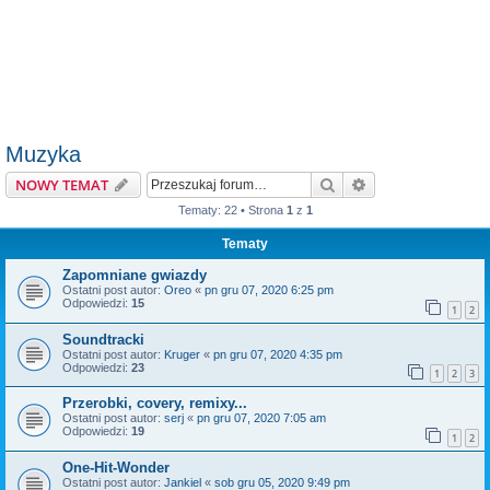
Muzyka
Szukaj
Wyszukiwanie z
NOWY TEMAT
Tematy: 22 • Strona
1
z
1
Tematy
Zapomniane gwiazdy
Ostatni post autor:
Oreo
«
pn gru 07, 2020 6:25 pm
Odpowiedzi:
15
1
2
Soundtracki
Ostatni post autor:
Kruger
«
pn gru 07, 2020 4:35 pm
Odpowiedzi:
23
1
2
3
Przerobki, covery, remixy...
Ostatni post autor:
serj
«
pn gru 07, 2020 7:05 am
Odpowiedzi:
19
1
2
One-Hit-Wonder
Ostatni post autor:
Jankiel
«
sob gru 05, 2020 9:49 pm