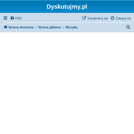
Dyskutujmy.pl
FAQ
Zarejestruj się
Zaloguj się
S
Strona domowa
Strona główna
Muzyka
z
u
k
a
j