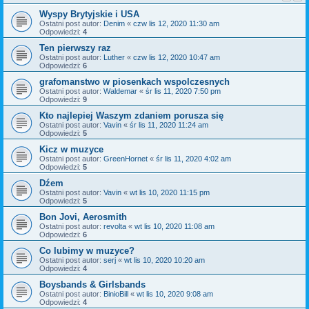
Wyspy Brytyjskie i USA
Ostatni post autor:
Denim
«
czw lis 12, 2020 11:30 am
Odpowiedzi:
4
Ten pierwszy raz
Ostatni post autor:
Luther
«
czw lis 12, 2020 10:47 am
Odpowiedzi:
6
grafomanstwo w piosenkach wspolczesnych
Ostatni post autor:
Waldemar
«
śr lis 11, 2020 7:50 pm
Odpowiedzi:
9
Kto najlepiej Waszym zdaniem porusza się
Ostatni post autor:
Vavin
«
śr lis 11, 2020 11:24 am
Odpowiedzi:
5
Kicz w muzyce
Ostatni post autor:
GreenHornet
«
śr lis 11, 2020 4:02 am
Odpowiedzi:
5
Dźem
Ostatni post autor:
Vavin
«
wt lis 10, 2020 11:15 pm
Odpowiedzi:
5
Bon Jovi, Aerosmith
Ostatni post autor:
revolta
«
wt lis 10, 2020 11:08 am
Odpowiedzi:
6
Co lubimy w muzyce?
Ostatni post autor:
serj
«
wt lis 10, 2020 10:20 am
Odpowiedzi:
4
Boysbands & Girlsbands
Ostatni post autor:
BinioBill
«
wt lis 10, 2020 9:08 am
Odpowiedzi:
4