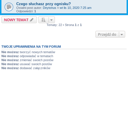
Czego słuchasz przy ognisku?
Ostatni post autor:
Deytonus
«
wt lis 10, 2020 7:25 am
Odpowiedzi:
1
NOWY TEMAT
Tematy: 22 • Strona
1
z
1
Przejdź do
TWOJE UPRAWNIENIA NA TYM FORUM
Nie możesz
tworzyć nowych tematów
Nie możesz
odpowiadać w tematach
Nie możesz
zmieniać swoich postów
Nie możesz
usuwać swoich postów
Nie możesz
dodawać załączników