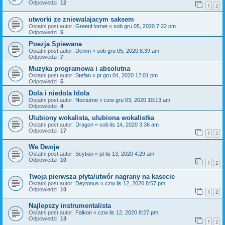
Odpowiedzi:
12
1
2
utworki ze zniewalajacym saksem
Ostatni post autor:
GreenHornet
«
sob gru 05, 2020 7:22 pm
Odpowiedzi:
5
Poezja Spiewana
Ostatni post autor:
Denim
«
sob gru 05, 2020 8:39 am
Odpowiedzi:
7
Muzyka programowa i absolutna
Ostatni post autor:
Stefan
«
pt gru 04, 2020 12:01 pm
Odpowiedzi:
5
Dola i niedola Idola
Ostatni post autor:
Nocturne
«
czw gru 03, 2020 10:13 am
Odpowiedzi:
4
Ulubiony wokalista, ulubiona wokalistka
Ostatni post autor:
Dragon
«
sob lis 14, 2020 3:36 am
Odpowiedzi:
17
1
2
We Dwoje
Ostatni post autor:
Scytian
«
pt lis 13, 2020 4:29 am
Odpowiedzi:
10
1
2
Twoja pierwsza płyta/utwór nagrany na kasecie
Ostatni post autor:
Deytonus
«
czw lis 12, 2020 8:57 pm
Odpowiedzi:
10
1
2
Najlepszy instrumentalista
Ostatni post autor:
Falkon
«
czw lis 12, 2020 8:27 pm
Odpowiedzi:
13
1
2