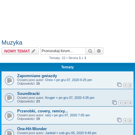
Muzyka
Szukaj
Wyszukiwanie z
NOWY TEMAT
Tematy: 22 • Strona
1
z
1
Tematy
Zapomniane gwiazdy
Ostatni post autor:
Oreo
«
pn gru 07, 2020 6:25 pm
Odpowiedzi:
15
1
2
Soundtracki
Ostatni post autor:
Kruger
«
pn gru 07, 2020 4:35 pm
Odpowiedzi:
23
1
2
3
Przerobki, covery, remixy...
Ostatni post autor:
serj
«
pn gru 07, 2020 7:05 am
Odpowiedzi:
19
1
2
One-Hit-Wonder
Ostatni post autor:
Jankiel
«
sob gru 05, 2020 9:49 pm