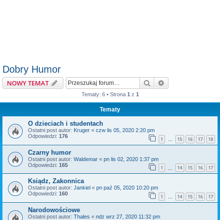
Dobry Humor
Szukaj
Wyszukiwanie z
NOWY TEMAT
Tematy: 6 • Strona
1
z
1
Tematy
O dzieciach i studentach
Ostatni post autor:
Kruger
«
czw lis 05, 2020 2:20 pm
Odpowiedzi:
176
1
15
16
17
18
…
Czarny humor
Ostatni post autor:
Waldemar
«
pn lis 02, 2020 1:37 pm
Odpowiedzi:
165
1
14
15
16
17
…
Ksiądz, Zakonnica
Ostatni post autor:
Jankiel
«
pn paź 05, 2020 10:20 pm
Odpowiedzi:
160
1
14
15
16
17
…
Narodowościowe
Ostatni post autor:
Thales
«
ndz wrz 27, 2020 11:32 pm