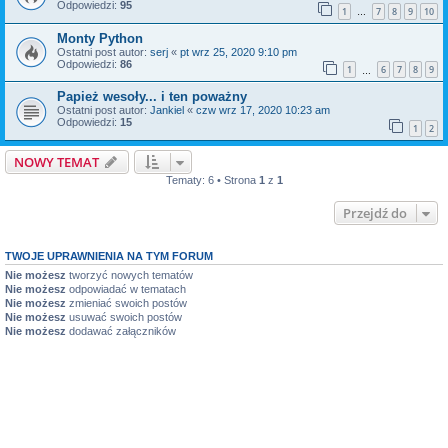
Odpowiedzi:
95
1
7
8
9
10
…
Monty Python
Ostatni post autor:
serj
«
pt wrz 25, 2020 9:10 pm
Odpowiedzi:
86
1
6
7
8
9
…
Papież wesoły... i ten poważny
Ostatni post autor:
Jankiel
«
czw wrz 17, 2020 10:23 am
Odpowiedzi:
15
1
2
NOWY TEMAT
Tematy: 6 • Strona
1
z
1
Przejdź do
TWOJE UPRAWNIENIA NA TYM FORUM
Nie możesz
tworzyć nowych tematów
Nie możesz
odpowiadać w tematach
Nie możesz
zmieniać swoich postów
Nie możesz
usuwać swoich postów
Nie możesz
dodawać załączników