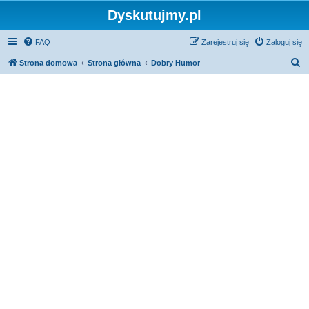
Dyskutujmy.pl
FAQ
Zarejestruj się
Zaloguj się
S
Strona domowa
Strona główna
Dobry Humor
z
u
k
a
j