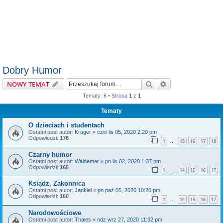
Dobry Humor
Szukaj
Wyszukiwanie z
NOWY TEMAT
Tematy: 6 • Strona
1
z
1
Tematy
O dzieciach i studentach
Ostatni post autor:
Kruger
«
czw lis 05, 2020 2:20 pm
Odpowiedzi:
176
1
15
16
17
18
…
Czarny humor
Ostatni post autor:
Waldemar
«
pn lis 02, 2020 1:37 pm
Odpowiedzi:
165
1
14
15
16
17
…
Ksiądz, Zakonnica
Ostatni post autor:
Jankiel
«
pn paź 05, 2020 10:20 pm
Odpowiedzi:
160
1
14
15
16
17
…
Narodowościowe
Ostatni post autor:
Thales
«
ndz wrz 27, 2020 11:32 pm