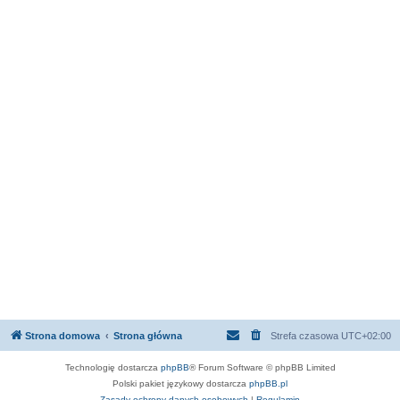
Strona domowa
Strona główna
Strefa czasowa
UTC+02:00
Technologię dostarcza
phpBB
® Forum Software © phpBB Limited
Polski pakiet językowy dostarcza
phpBB.pl
Zasady ochrony danych osobowych
|
Regulamin