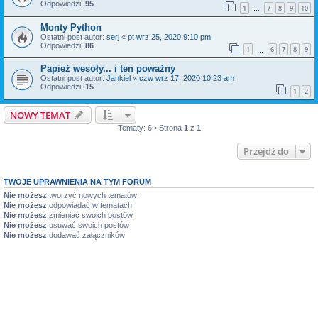
Odpowiedzi:
95
1
7
8
9
10
…
Monty Python
Ostatni post autor:
serj
«
pt wrz 25, 2020 9:10 pm
Odpowiedzi:
86
1
6
7
8
9
…
Papież wesoły... i ten poważny
Ostatni post autor:
Jankiel
«
czw wrz 17, 2020 10:23 am
Odpowiedzi:
15
1
2
NOWY TEMAT
Tematy: 6 • Strona
1
z
1
Przejdź do
TWOJE UPRAWNIENIA NA TYM FORUM
Nie możesz
tworzyć nowych tematów
Nie możesz
odpowiadać w tematach
Nie możesz
zmieniać swoich postów
Nie możesz
usuwać swoich postów
Nie możesz
dodawać załączników