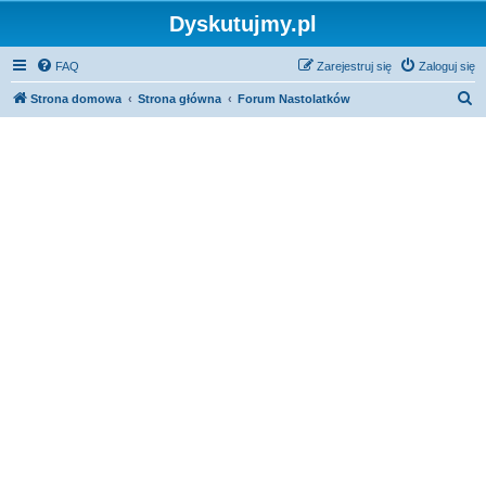
Dyskutujmy.pl
FAQ
Zarejestruj się
Zaloguj się
S
Strona domowa
Strona główna
Forum Nastolatków
z
u
k
a
j