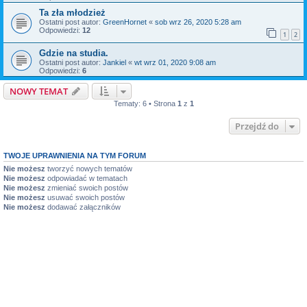
Ta zła młodzież
Ostatni post autor:
GreenHornet
«
sob wrz 26, 2020 5:28 am
Odpowiedzi:
12
1
2
Gdzie na studia.
Ostatni post autor:
Jankiel
«
wt wrz 01, 2020 9:08 am
Odpowiedzi:
6
NOWY TEMAT
Tematy: 6 • Strona
1
z
1
Przejdź do
TWOJE UPRAWNIENIA NA TYM FORUM
Nie możesz
tworzyć nowych tematów
Nie możesz
odpowiadać w tematach
Nie możesz
zmieniać swoich postów
Nie możesz
usuwać swoich postów
Nie możesz
dodawać załączników