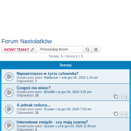
Forum Nastolatków
Szukaj
Wyszukiwanie z
NOWY TEMAT
Tematy: 6 • Strona
1
z
1
Tematy
Najważniejsze w życiu człowieka?
Ostatni post autor:
Waldemar
«
sob gru 05, 2020 1:19 am
Odpowiedzi:
7
Czegoś nie wiesz?
Ostatni post autor:
BinioBill
«
pt gru 04, 2020 3:20 pm
Odpowiedzi:
15
1
2
A jednak rodzice...
Ostatni post autor:
Scytian
«
pt gru 04, 2020 7:03 am
Odpowiedzi:
15
1
2
Internetowe związki - czy mają szansę?
Ostatni post autor:
Scytian
«
czw gru 03, 2020 11:58 pm
Odpowiedzi:
5