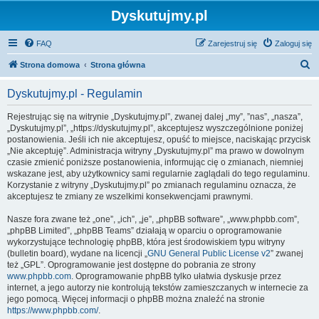
Dyskutujmy.pl
FAQ
Zarejestruj się
Zaloguj się
S
Strona domowa
Strona główna
z
Dyskutujmy.pl - Regulamin
u
k
Rejestrując się na witrynie „Dyskutujmy.pl”, zwanej dalej „my”, ”nas”, „nasza”,
„Dyskutujmy.pl”, „https://dyskutujmy.pl”, akceptujesz wyszczególnione poniżej
a
postanowienia. Jeśli ich nie akceptujesz, opuść to miejsce, naciskając przycisk
j
„Nie akceptuję”. Administracja witryny „Dyskutujmy.pl” ma prawo w dowolnym
czasie zmienić poniższe postanowienia, informując cię o zmianach, niemniej
wskazane jest, aby użytkownicy sami regularnie zaglądali do tego regulaminu.
Korzystanie z witryny „Dyskutujmy.pl” po zmianach regulaminu oznacza, że
akceptujesz te zmiany ze wszelkimi konsekwencjami prawnymi.
Nasze fora zwane też „one”, „ich”, „je”, „phpBB software”, „www.phpbb.com”,
„phpBB Limited”, „phpBB Teams” działają w oparciu o oprogramowanie
wykorzystujące technologię phpBB, która jest środowiskiem typu witryny
(bulletin board), wydane na licencji „
GNU General Public License v2
” zwanej
też „GPL”. Oprogramowanie jest dostępne do pobrania ze strony
www.phpbb.com
. Oprogramowanie phpBB tylko ułatwia dyskusje przez
internet, a jego autorzy nie kontrolują tekstów zamieszczanych w internecie za
jego pomocą. Więcej informacji o phpBB można znaleźć na stronie
https://www.phpbb.com/
.