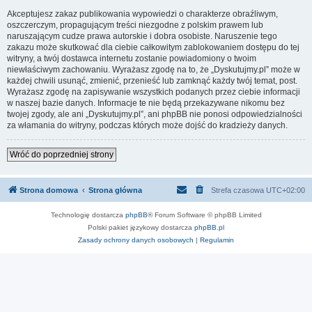
Akceptujesz zakaz publikowania wypowiedzi o charakterze obraźliwym,
oszczerczym, propagującym treści niezgodne z polskim prawem lub
naruszającym cudze prawa autorskie i dobra osobiste. Naruszenie tego
zakazu może skutkować dla ciebie całkowitym zablokowaniem dostępu do tej
witryny, a twój dostawca internetu zostanie powiadomiony o twoim
niewłaściwym zachowaniu. Wyrażasz zgodę na to, że „Dyskutujmy.pl” może w
każdej chwili usunąć, zmienić, przenieść lub zamknąć każdy twój temat, post.
Wyrażasz zgodę na zapisywanie wszystkich podanych przez ciebie informacji
w naszej bazie danych. Informacje te nie będą przekazywane nikomu bez
twojej zgody, ale ani „Dyskutujmy.pl”, ani phpBB nie ponosi odpowiedzialności
za włamania do witryny, podczas których może dojść do kradzieży danych.
Wróć do poprzedniej strony
Strona domowa
Strona główna
Strefa czasowa
UTC+02:00
Technologię dostarcza
phpBB
® Forum Software © phpBB Limited
Polski pakiet językowy dostarcza
phpBB.pl
Zasady ochrony danych osobowych
|
Regulamin