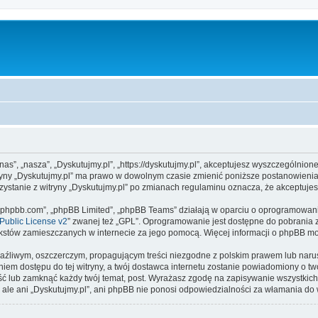
”nas”, „nasza”, „Dyskutujmy.pl”, „https://dyskutujmy.pl”, akceptujesz wyszczególnion
itryny „Dyskutujmy.pl” ma prawo w dowolnym czasie zmienić poniższe postanowienia
rzystanie z witryny „Dyskutujmy.pl” po zmianach regulaminu oznacza, że akceptuj
www.phpbb.com”, „phpBB Limited”, „phpBB Teams” działają w oparciu o oprogramowan
ublic License v2
” zwanej też „GPL”. Oprogramowanie jest dostępne do pobrania 
ą tekstów zamieszczanych w internecie za jego pomocą. Więcej informacji o phpBB m
aźliwym, oszczerczym, propagującym treści niezgodne z polskim prawem lub narus
iem dostępu do tej witryny, a twój dostawca internetu zostanie powiadomiony o 
eść lub zamknąć każdy twój temat, post. Wyrażasz zgodę na zapisywanie wszystkich
 ale ani „Dyskutujmy.pl”, ani phpBB nie ponosi odpowiedzialności za włamania do 