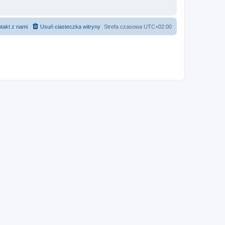
takt z nami
Usuń ciasteczka witryny
Strefa czasowa
UTC+02:00