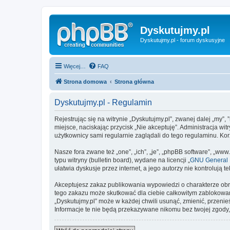
Dyskutujmy.pl
Dyskutujmy.pl - forum dyskusyjne
Więcej…
FAQ
Strona domowa
Strona główna
Dyskutujmy.pl - Regulamin
Rejestrując się na witrynie „Dyskutujmy.pl”, zwanej dalej „my”, 
miejsce, naciskając przycisk „Nie akceptuję”. Administracja w
użytkownicy sami regularnie zaglądali do tego regulaminu. Ko
Nasze fora zwane też „one”, „ich”, „je”, „phpBB software”, „
typu witryny (bulletin board), wydane na licencji „
GNU General P
ułatwia dyskusje przez internet, a jego autorzy nie kontroluj
Akceptujesz zakaz publikowania wypowiedzi o charakterze obr
tego zakazu może skutkować dla ciebie całkowitym zablokowan
„Dyskutujmy.pl” może w każdej chwili usunąć, zmienić, przeni
Informacje te nie będą przekazywane nikomu bez twojej zgody,