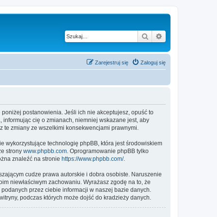
Szukaj
Wyszukiwanie z
Zarejestruj się
Zaloguj się
e poniżej postanowienia. Jeśli ich nie akceptujesz, opuść to
, informując cię o zmianach, niemniej wskazane jest, aby
esz te zmiany ze wszelkimi konsekwencjami prawnymi.
ie wykorzystujące technologię phpBB, która jest środowiskiem
ze strony
www.phpbb.com
. Oprogramowanie phpBB tylko
ożna znaleźć na stronie
https://www.phpbb.com/
.
zającym cudze prawa autorskie i dobra osobiste. Naruszenie
twoim niewłaściwym zachowaniu. Wyrażasz zgodę na to, że
 podanych przez ciebie informacji w naszej bazie danych.
witryny, podczas których może dojść do kradzieży danych.