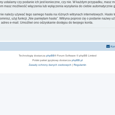
 my ustalamy czy podanie ich jest konieczne, czy nie. W każdym przypadku, masz m
ntem masz możliwość włączenia lub wyłączenia wysyłania do ciebie automatyczni
 nie należy używać tego samego hasła na różnych witrynach internetowych. Hasło t
apomnisz, użyj funkcji „Nie pamiętam hasła”. Witryna poprosi cię o podanie nazwy u
adres e-mail. Umożliwi ono odzyskanie dostępu do twojego konta.
Kon
Technologię dostarcza
phpBB
® Forum Software © phpBB Limited
Polski pakiet językowy dostarcza
phpBB.pl
Zasady ochrony danych osobowych
|
Regulamin