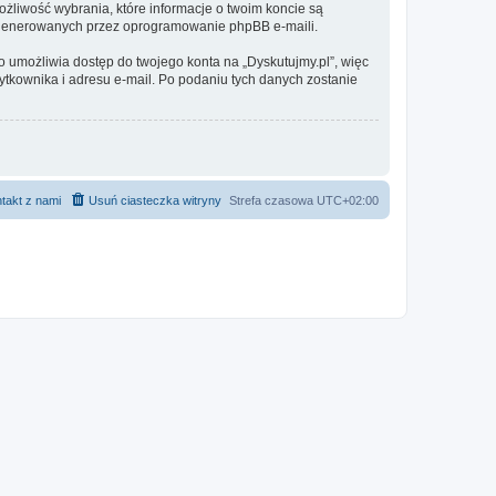
ożliwość wybrania, które informacje o twoim koncie są
e generowanych przez oprogramowanie phpBB e-maili.
o umożliwia dostęp do twojego konta na „Dyskutujmy.pl”, więc
żytkownika i adresu e-mail. Po podaniu tych danych zostanie
takt z nami
Usuń ciasteczka witryny
Strefa czasowa
UTC+02:00