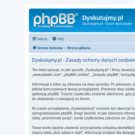
Dyskutujmy.pl
Dyskutujmy.pl - forum dyskusyjne
Więcej…
FAQ
Strona domowa
Strona główna
Dyskutujmy.pl - Zasady ochrony danych osobo
Ten tekst opisuje, w jaki sposób „Dyskutujmy.pl” i firmy stowar
„www.phpbb.com”, „phpBB Limited”, „Zespoły phpBB”, korzystają
Informacje o tobie są zbierane na dwa sposoby. Po pierwsze, p
plików tymczasowych twojej przeglądarki. Pierwsze dwa ciastec
aplikację phpBB. Trzecie ciasteczko zostanie utworzone, gdy pr
do ułatwienia ci nawigacji na forum.
W czasie przeglądania „Dyskutujmy.pl” możemy też utworzyć c
oprogramowanie phpBB. Drugi sposób, w jaki zbieramy informa
dalej „anonimowe posty”, konta użytkownika założone na „Dyskut
Twoje konto będzie zawierać przynajmniej unikalną identyfika
zwany dalej „twój adres e-mail”. Informacje podane dla twoje