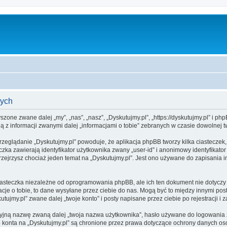
wych
zyszone zwane dalej „my”, „nas”, „nasz”, „Dyskutujmy.pl”, „https://dyskutujmy.pl” i 
 z informacji zwanymi dalej „informacjami o tobie” zebranych w czasie dowolnej tw
rzeglądanie „Dyskutujmy.pl” powoduje, że aplikacja phpBB tworzy kilka ciasteczek
zka zawierają identyfikator użytkownika zwany „user-id” i anonimowy identyfikator
zejrzysz chociaż jeden temat na „Dyskutujmy.pl”. Jest ono używane do zapisania inf
iasteczka niezależne od oprogramowania phpBB, ale ich ten dokument nie dotyczy 
cje o tobie, to dane wysyłane przez ciebie do nas. Mogą być to między innymi po
ujmy.pl” zwane dalej „twoje konto” i posty napisane przez ciebie po rejestracji i 
cyjną nazwę zwaną dalej „twoja nazwa użytkownika”, hasło używane do logowania zw
go konta na „Dyskutujmy.pl” są chronione przez prawa dotyczące ochrony danych 