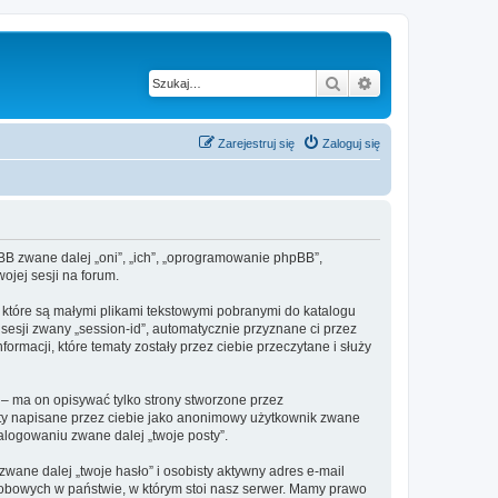
Szukaj
Wyszukiwanie z
Zarejestruj się
Zaloguj się
phpBB zwane dalej „oni”, „ich”, „oprogramowanie phpBB”,
ojej sesji na forum.
, które są małymi plikami tekstowymi pobranymi do katalogu
 sesji zwany „session-id”, automatycznie przyznane ci przez
ormacji, które tematy zostały przez ciebie przeczytane i służy
– ma on opisywać tylko strony stworzone przez
sty napisane przez ciebie jako anonimowy użytkownik zwane
zalogowaniu zwane dalej „twoje posty”.
ane dalej „twoje hasło” i osobisty aktywny adres e-mail
osobowych w państwie, w którym stoi nasz serwer. Mamy prawo