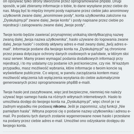
on opisywać tylko strony stworzone przez oprogramowanie phpBB. Drugi
sposób, w jaki zbieramy informacje o tobie, to dane wysyłane przez ciebie do
nas. Mogą być to między innymi posty napisane przez ciebie jako anonimowy
użytkownik zwane dalej „anonimowe posty”, konta użytkownika założone na
„Dyskutujmy.pl” zwane dalej „twoje konto” i posty napisane przez ciebie po
rejestracji i zalogowaniu zwane dalej „twoje posty”.
Twoje konto będzie zawierać przynajmniej unikalną identyfikacyjną nazwę
zwaną dalej „twoja nazwa użytkownika”, hasło używane do logowania zwane
dalej „twoje hasło” i osobisty aktywny adres e-mail zwany dalej „twój adres e-
mail”. Informacje podane dla twojego konta na „Dyskutujmy.pl” są chronione
przez prawa dotyczące ochrony danych osobowych w państwie, w którym stoi
nasz serwer. Mamy prawo wymagać podania dodatkowych informacji przy
rejestracji, i to my ustalamy czy podanie ich jest konieczne, czy nie. W każdym
przypadku, masz możliwość wybrania, które informacje o twoim koncie są
wyświetlane publicznie. Co więcej, w panelu zarządzania kontem masz
możliwość włączenia lub wyłączenia wysyłania do ciebie automatycznie
generowanych przez oprogramowanie phpBB e-maili.
Twoje hasło jest zaszyfrowane, więc jest bezpieczne, niemniej nie należy
używać tego samego hasła na różnych witrynach internetowych. Hasło to
umożliwia dostęp do twojego konta na „Dyskutujmy.pl”, więc chroń je i w
żadnym wypadku nie podawaj
nikomu
. Jeśli je zapomnisz, użyj funkcji „Nie
pamiętam hasła”. Witryna poprosi cię o podanie nazwy użytkownika i adresu e-
mail. Po podaniu tych danych zostanie wygenerowane nowe hasło i przesłane
na podany przez ciebie adres e-mail. Umożliwi ono odzyskanie dostępu do
twojego konta.