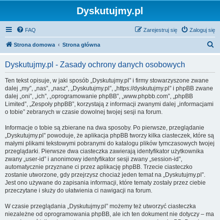
Dyskutujmy.pl
FAQ
Zarejestruj się
Zaloguj się
S
Strona domowa
Strona główna
z
Dyskutujmy.pl - Zasady ochrony danych osobowych
u
k
Ten tekst opisuje, w jaki sposób „Dyskutujmy.pl” i firmy stowarzyszone zwane
dalej „my”, „nas”, „nasz”, „Dyskutujmy.pl”, „https://dyskutujmy.pl” i phpBB zwane
a
dalej „oni”, „ich”, „oprogramowanie phpBB”, „www.phpbb.com”, „phpBB
j
Limited”, „Zespoły phpBB”, korzystają z informacji zwanymi dalej „informacjami
o tobie” zebranych w czasie dowolnej twojej sesji na forum.
Informacje o tobie są zbierane na dwa sposoby. Po pierwsze, przeglądanie
„Dyskutujmy.pl” powoduje, że aplikacja phpBB tworzy kilka ciasteczek, które są
małymi plikami tekstowymi pobranymi do katalogu plików tymczasowych twojej
przeglądarki. Pierwsze dwa ciasteczka zawierają identyfikator użytkownika
zwany „user-id” i anonimowy identyfikator sesji zwany „session-id”,
automatycznie przyznane ci przez aplikację phpBB. Trzecie ciasteczko
zostanie utworzone, gdy przejrzysz chociaż jeden temat na „Dyskutujmy.pl”.
Jest ono używane do zapisania informacji, które tematy zostały przez ciebie
przeczytane i służy do ułatwienia ci nawigacji na forum.
W czasie przeglądania „Dyskutujmy.pl” możemy też utworzyć ciasteczka
niezależne od oprogramowania phpBB, ale ich ten dokument nie dotyczy – ma