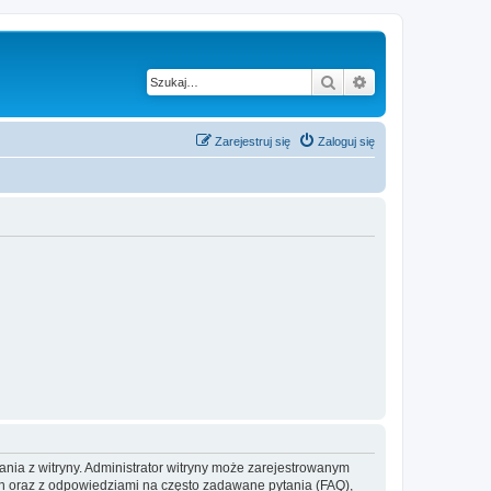
Szukaj
Wyszukiwanie z
Zarejestruj się
Zaloguj się
ania z witryny. Administrator witryny może zarejestrowanym
 oraz z odpowiedziami na często zadawane pytania (FAQ),