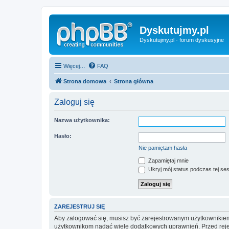
Dyskutujmy.pl
Dyskutujmy.pl - forum dyskusyjne
Więcej…
FAQ
Strona domowa
Strona główna
Zaloguj się
Nazwa użytkownika:
Hasło:
Nie pamiętam hasła
Zapamiętaj mnie
Ukryj mój status podczas tej ses
ZAREJESTRUJ SIĘ
Aby zalogować się, musisz być zarejestrowanym użytkownikiem w
użytkownikom nadać wiele dodatkowych uprawnień. Przed reje