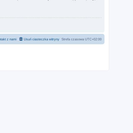
takt z nami
Usuń ciasteczka witryny
Strefa czasowa
UTC+02:00