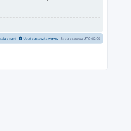
takt z nami
Usuń ciasteczka witryny
Strefa czasowa
UTC+02:00