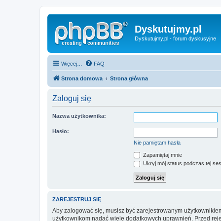
Dyskutujmy.pl
Dyskutujmy.pl - forum dyskusyjne
Więcej…
FAQ
Strona domowa
Strona główna
Zaloguj się
Nazwa użytkownika:
Hasło:
Nie pamiętam hasła
Zapamiętaj mnie
Ukryj mój status podczas tej ses
ZAREJESTRUJ SIĘ
Aby zalogować się, musisz być zarejestrowanym użytkownikiem w
użytkownikom nadać wiele dodatkowych uprawnień. Przed reje