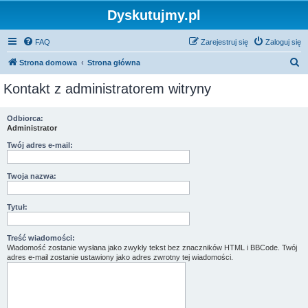
Dyskutujmy.pl
FAQ
Zarejestruj się
Zaloguj się
S
Strona domowa
Strona główna
z
Kontakt z administratorem witryny
u
k
Odbiorca:
Administrator
a
j
Twój adres e-mail:
Twoja nazwa:
Tytuł:
Treść wiadomości:
Wiadomość zostanie wysłana jako zwykły tekst bez znaczników HTML i BBCode. Twój
adres e-mail zostanie ustawiony jako adres zwrotny tej wiadomości.