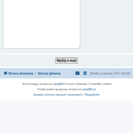
Strona domowa
Strona główna
Strefa czasowa
UTC+02:00
Technologię dostarcza
phpBB
® Forum Software © phpBB Limited
Polski pakiet językowy dostarcza
phpBB.pl
Zasady ochrony danych osobowych
|
Regulamin