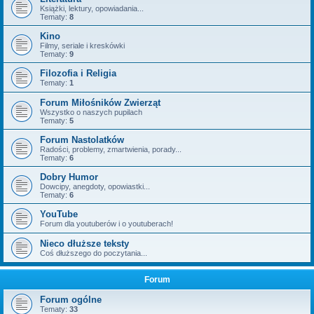
Książki, lektury, opowiadania...
Tematy:
8
Kino
Filmy, seriale i kreskówki
Tematy:
9
Filozofia i Religia
Tematy:
1
Forum Miłośników Zwierząt
Wszystko o naszych pupilach
Tematy:
5
Forum Nastolatków
Radości, problemy, zmartwienia, porady...
Tematy:
6
Dobry Humor
Dowcipy, anegdoty, opowiastki...
Tematy:
6
YouTube
Forum dla youtuberów i o youtuberach!
Nieco dłuższe teksty
Coś dłuższego do poczytania...
Forum
Forum ogólne
Tematy:
33