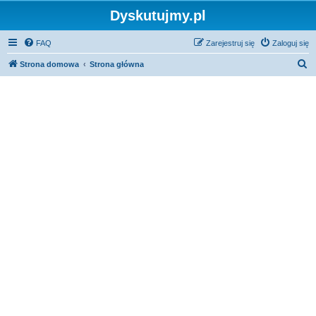
Dyskutujmy.pl
FAQ
Zarejestruj się
Zaloguj się
S
Strona domowa
Strona główna
z
u
k
a
j