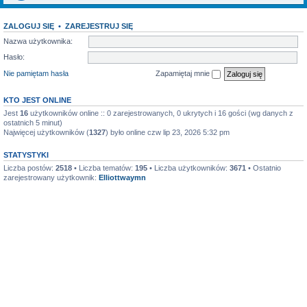
ZALOGUJ SIĘ
•
ZAREJESTRUJ SIĘ
Nazwa użytkownika:
Hasło:
Nie pamiętam hasła
Zapamiętaj mnie
KTO JEST ONLINE
Jest
16
użytkowników online :: 0 zarejestrowanych, 0 ukrytych i 16 gości (wg danych z
ostatnich 5 minut)
Najwięcej użytkowników (
1327
) było online czw lip 23, 2026 5:32 pm
STATYSTYKI
Liczba postów:
2518
• Liczba tematów:
195
• Liczba użytkowników:
3671
• Ostatnio
zarejestrowany użytkownik:
Elliottwaymn