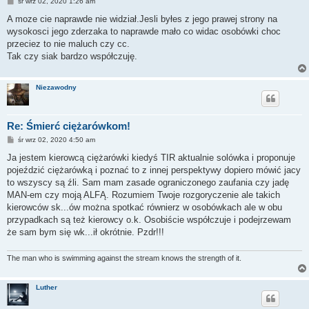
P
śr wrz 02, 2020 1:26 am
o
s
A moze cie naprawde nie widział.Jesli byłes z jego prawej strony na
t
wysokosci jego zderzaka to naprawde mało co widac osobówki choc
przeciez to nie maluch czy cc.
Tak czy siak bardzo współczuję.
Niezawodny
Re: Śmierć ciężarówkom!
P
śr wrz 02, 2020 4:50 am
o
s
Ja jestem kierowcą ciężarówki kiedyś TIR aktualnie solówka i proponuje
t
pojeździć ciężarówką i poznać to z innej perspektywy dopiero mówić jacy
to wszyscy są źli. Sam mam zasade ograniczonego zaufania czy jadę
MAN-em czy moją ALFĄ. Rozumiem Twoje rozgoryczenie ale takich
kierowców sk...ów można spotkać równierz w osobówkach ale w obu
przypadkach są też kierowcy o.k. Osobiście współczuje i podejrzewam
że sam bym się wk...ił okrótnie. Pzdr!!!
The man who is swimming against the stream knows the strength of it.
Luther