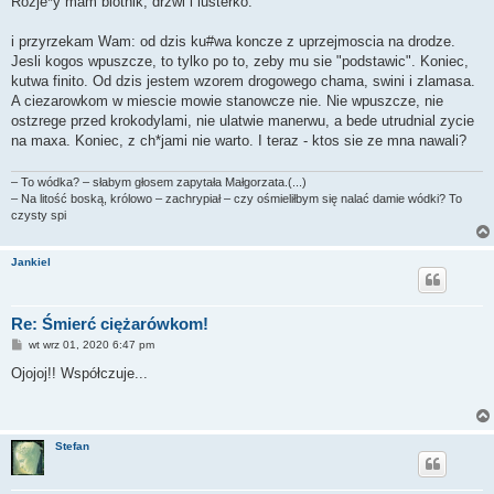
Rozje*y mam blotnik, drzwi i lusterko.
i przyrzekam Wam: od dzis ku#wa koncze z uprzejmoscia na drodze.
Jesli kogos wpuszcze, to tylko po to, zeby mu sie "podstawic". Koniec,
kutwa finito. Od dzis jestem wzorem drogowego chama, swini i zlamasa.
A ciezarowkom w miescie mowie stanowcze nie. Nie wpuszcze, nie
ostzrege przed krokodylami, nie ulatwie manerwu, a bede utrudnial zycie
na maxa. Koniec, z ch*jami nie warto. I teraz - ktos sie ze mna nawali?
– To wódka? – słabym głosem zapytała Małgorzata.(...)
– Na litość boską, królowo – zachrypiał – czy ośmieliłbym się nalać damie wódki? To
czysty spi
Jankiel
Re: Śmierć ciężarówkom!
P
wt wrz 01, 2020 6:47 pm
o
s
Ojojoj!! Współczuje...
t
Stefan