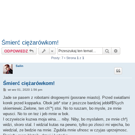
Śmierć ciężarówkom!
Szukaj
Wyszuki
ODPOWIEDZ
Posty: 7 • Strona
1
z
1
Salin
Śmierć ciężarówkom!
P
wt wrz 01, 2020 1:56 pm
o
s
Jade se pasem z robotami drogowymi (posrane miasto). Przed swiatlami
t
korek przed kopparka. Obok jeb* star z jeszcze bardziej jebb#$%ych
skierniewic.Zielone, ten ch"*j stoi. No to ruszam, bo mysle, ze mnie
wpusci. No to on tez i jeb mnie w bok.
I oczywiscie kuzwa moja wina.... niby. Niby, bo myslalem, ze mnie ch*j
widzi, skoro stal. I widzial kutas na pewno, tylko po zlosci mi wjecha, bo
wiedzial, ze bedzie na mnie. Zgubila mnie ufnosc w czyjas uprzejmosc.