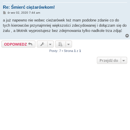
Re: Śmierć ciężarówkom!
P
śr wrz 02, 2020 7:44 am
o
s
a już napewno nie wobec cieżarówek też mam podobne zdanie co do
t
tych kierowców przynajmniej większości zdecydowanej i dołączam się do
żalu , a błotnik wyprostujesz bez zdejmowania tylko nadkole trza zdjąć
ODPOWIEDZ
Posty: 7 • Strona
1
z
1
Przejdź do