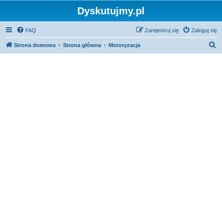
Dyskutujmy.pl
FAQ
Zarejestruj się
Zaloguj się
S
Strona domowa
Strona główna
Motoryzacja
z
u
k
a
j