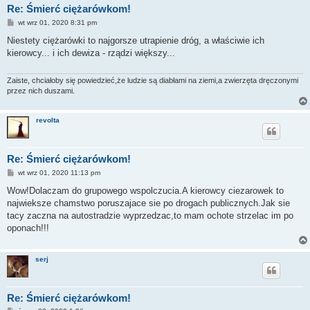
Re: Śmierć ciężarówkom!
P
wt wrz 01, 2020 8:31 pm
o
s
Niestety ciężarówki to najgorsze utrapienie dróg, a właściwie ich
t
kierowcy... i ich dewiza - rządzi większy...
Zaiste, chciałoby się powiedzieć,że ludzie są diabłami na ziemi,a zwierzęta dręczonymi
przez nich duszami.
revolta
Re: Śmierć ciężarówkom!
P
wt wrz 01, 2020 11:13 pm
o
s
Wow!Dolaczam do grupowego wspolczucia.A kierowcy ciezarowek to
t
najwieksze chamstwo poruszajace sie po drogach publicznych.Jak sie
tacy zaczna na autostradzie wyprzedzac,to mam ochote strzelac im po
oponach!!!
serj
Re: Śmierć ciężarówkom!