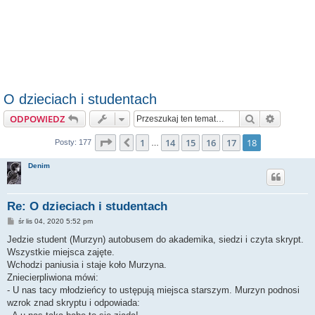
O dzieciach i studentach
Szukaj
Wyszuki
ODPOWIEDZ
Strona
18
z
18
1
14
15
16
17
18
Poprzednia
Posty: 177
…
Denim
Re: O dzieciach i studentach
P
śr lis 04, 2020 5:52 pm
o
s
Jedzie student (Murzyn) autobusem do akademika, siedzi i czyta skrypt.
t
Wszystkie miejsca zajęte.
Wchodzi paniusia i staje koło Murzyna.
Zniecierpliwiona mówi:
- U nas tacy młodzieńcy to ustępują miejsca starszym. Murzyn podnosi
wzrok znad skryptu i odpowiada: