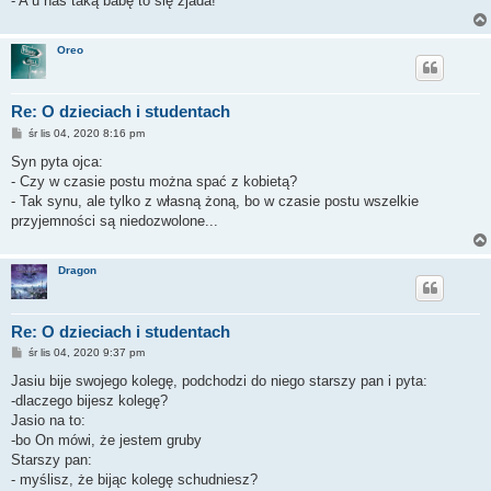
- A u nas taką babę to się zjada!
Oreo
Re: O dzieciach i studentach
P
śr lis 04, 2020 8:16 pm
o
s
Syn pyta ojca:
t
- Czy w czasie postu można spać z kobietą?
- Tak synu, ale tylko z własną żoną, bo w czasie postu wszelkie
przyjemności są niedozwolone...
Dragon
Re: O dzieciach i studentach
P
śr lis 04, 2020 9:37 pm
o
s
Jasiu bije swojego kolegę, podchodzi do niego starszy pan i pyta:
t
-dlaczego bijesz kolegę?
Jasio na to:
-bo On mówi, że jestem gruby
Starszy pan:
- myślisz, że bijąc kolegę schudniesz?