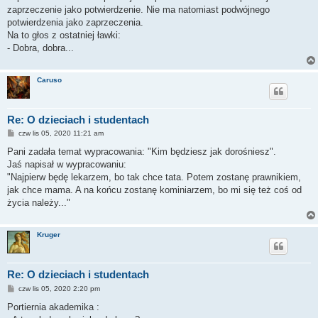
zaprzeczenie jako potwierdzenie. Nie ma natomiast podwójnego
potwierdzenia jako zaprzeczenia.
Na to głos z ostatniej ławki:
- Dobra, dobra...
Caruso
Re: O dzieciach i studentach
P
czw lis 05, 2020 11:21 am
o
s
Pani zadała temat wypracowania: "Kim będziesz jak dorośniesz".
t
Jaś napisał w wypracowaniu:
"Najpierw będę lekarzem, bo tak chce tata. Potem zostanę prawnikiem,
jak chce mama. A na końcu zostanę kominiarzem, bo mi się też coś od
życia należy..."
Kruger
Re: O dzieciach i studentach
P
czw lis 05, 2020 2:20 pm
o
s
Portiernia akademika :
t