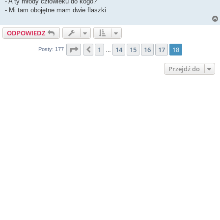
- A ty młody człowieku do kogo?
- Mi tam obojętne mam dwie flaszki
ODPOWIEDZ
Strona
18
z
18
1
14
15
16
17
18
Poprzednia
Posty: 177
…
Przejdź do