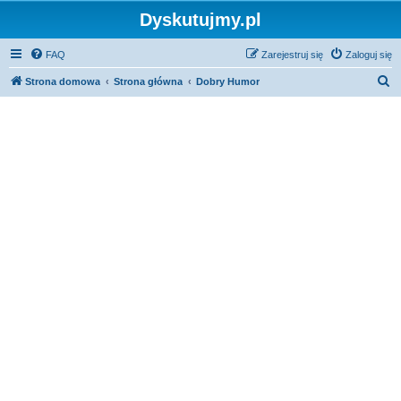
Dyskutujmy.pl
FAQ
Zarejestruj się
Zaloguj się
S
Strona domowa
Strona główna
Dobry Humor
z
u
k
a
j