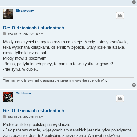
Niezawodny
Re: O dzieciach i studentach
P
czw lis 05, 2020 3:16 am
o
s
Młody nauczyciel i stary idą razem na lekcję. Młody - stosy kserówek,
t
teka wypchana książkami, dziennik w zębach. Stary idzie na luzaka,
niesie tylko klucz od sali.
Młody mówi z podziwem:
-No no, po tylu latach pracy, to pan ma to wszystko w głowie?
-Nie synu, w dupie...
The man who is swimming against the stream knows the strength of it.
Waldemar
Re: O dzieciach i studentach
P
czw lis 05, 2020 5:44 am
o
s
Profesor filologii polskiej na wykładzie:
t
- Jak państwo wiecie, w językach słowiańskich jest nie tylko pojedyncze
zaprzeczenie. Jest też podwójne zaprzeczenie. A nawet podwójne