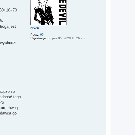
ę
f 60+10=70
3%
roga jest
Niven
Posty:
65
Rejestracja:
pn paź 05, 2020 10:26 am
 wychodzi
rządzenie
ładność tego
 Po
karę równą
odawca go