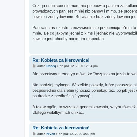
o
s
Coz, ja osobiscie nie mam nic przeciwko paniom za kolkiem.
t
prowadzacych pan jest mniej niz panow i mimo, ze procento
pewnie i zdecydowanie. Bo wlasnie brak zdecydowania jes
Panowie zas czesto rzeczywiscie sie przeceniaja. Zreszta j
mnie, ale co jakbym jechal z kims i jednak nie wyprowadz
zawsze jest chocby minimum respectah
Re: Kobieta za kierownica!
P
autor:
Doneq
»
pn paź 12, 2020 12:34 pm
o
s
Ale przeciwny stereotyp mówi, że "bezpieczna jazda to woln
t
Nic bardziej mylnego. Wszelkie pojazdy, które poruszają s
bezpośrednio dla siebie (chociaż poniekąd też, bo jak jest
po drodze z prędkością "typową".
A tak w ogóle, to wszelkie generalizowania, w tym również 
Dlatego wolałbym ich unikać.
Re: Kobieta za kierownica!
P
autor:
Niven
»
pn paź 12, 2020 4:00 pm