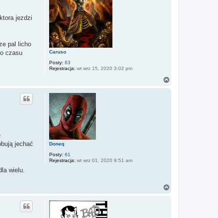
ę
ktora jezdzi
e pal licho
Caruso
go czasu
Posty:
63
Rejestracja:
wt wrz 15, 2020 3:02 pm
N
a
g
ó
r
ę
e
óbują jechać
Doneq
Posty:
61
Rejestracja:
wt wrz 01, 2020 9:51 am
la wielu.
N
a
g
ó
r