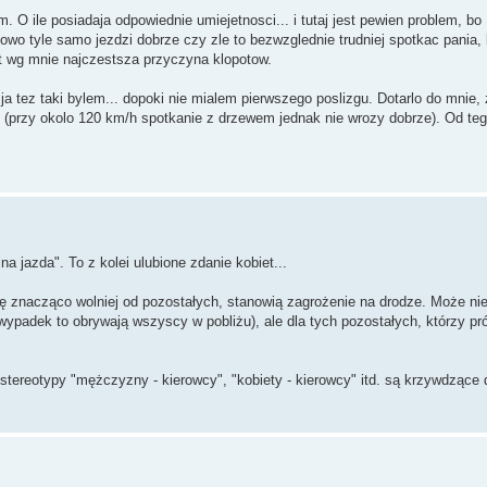
 O ile posiadaja odpowiednie umiejetnosci... i tutaj jest pewien problem, bo
wo tyle samo jezdzi dobrze czy zle to bezwzglednie trudniej spotkac pania, 
t wg mnie najczestsza przyczyna klopotow.
a tez taki bylem... dopoki nie mialem pierwszego poslizgu. Dotarlo do mnie, z
il (przy okolo 120 km/h spotkanie z drzewem jednak nie wrozy dobrze). Od te
a jazda". To z kolei ulubione zdanie kobiet...
ię znacząco wolniej od pozostałych, stanowią zagrożenie na drodze. Może ni
 wypadek to obrywają wszyscy w pobliżu), ale dla tych pozostałych, którzy pr
stereotypy "mężczyzny - kierowcy", "kobiety - kierowcy" itd. są krzywdzące d