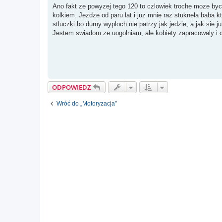
s
Ano fakt ze powyzej tego 120 to czlowiek troche moze byc
t
kolkiem. Jezdze od paru lat i juz mnie raz stuknela baba k
stluczki bo durny wyploch nie patrzy jak jedzie, a jak sie j
Jestem swiadom ze uogolniam, ale kobiety zapracowaly i ci
ODPOWIEDZ
Wróć do „Motoryzacja”