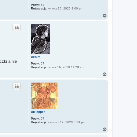
Posty:
62
Rejestracja:
wt wrz 15, 2020 3:00 pm
N
a
g
ó
r
ę
Denim
czki a nie
Posty:
57
Rejestracja:
śr wrz 16, 2020 11:28 am
N
a
g
ó
r
ę
DrPepper
Posty:
57
Rejestracja:
czw wrz 17, 2020 3:29 pm
N
a