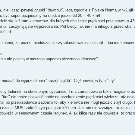
 nie licząc pewnej grupki "dawców", jadą zgodnie z Polska Normą wink1.gi
c być super bezpieczny na drodze jedzie 60-20 = 40 km/h.
zie się iluś-tam kierowców, dla których obniżenie prędkości przelotowej o 4
ia, zaczynają się wyprzedzania. Pół biedy, jak nie ma nikogo z przeciwka, d
eń itd.
eśnie, za późno, niedoszacuje wysokości wzniesienia itd. I koniec końców
o.
zenia nie polecą w naszego superbezpiecznego kierowcę?
uszać do wyprzedzania "sprzęt ciężki". Ciężarówki, w tym "tiry".
eślony ładunek na określonym dystansie. I ma zamontowane takie magiczne u
a "tira" nie może pozwolić sobie na przekroczenie prędkości większe, niż dok
ą, bo przepisodawca zadbał o to, aby kierowca nie mógł jeździć zbyt długo.
czasie MUSI zakończyć pracę za kółkiem. Jak się nie wywiąże, to zapłaci 
owieźć w sensownym czasie ładunek. A jak kilka razy nie dowiezie, to prac