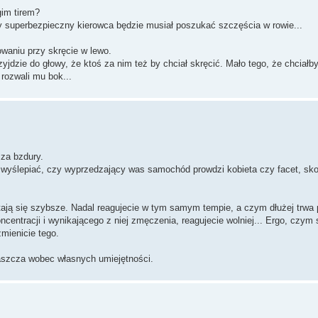
gim tirem?
elny superbezpieczny kierowca będzie musiał poszukać szczęścia w rowie...
owaniu przy skręcie w lewo.
dzie do głowy, że ktoś za nim też by chciał skręcić. Mało tego, że chciałb
rozwali mu bok...
za bzdury.
 i wyślepiać, czy wyprzedzający was samochód prowdzi kobieta czy facet, sk
tają się szybsze. Nadal reagujecie w tym samym tempie, a czym dłużej trwa 
ncentracji i wynikającego z niej zmęczenia, reagujecie wolniej... Ergo, czym 
zmienicie tego.
aszcza wobec własnych umiejętności.