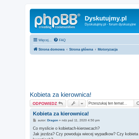
Dyskutujmy.pl
Dyskutujmy.pl - forum dyskusyjne
Więcej…
FAQ
Strona domowa
Strona główna
Motoryzacja
Kobieta za kierownica!
ODPOWIEDZ
Kobieta za kierownica!
P
autor:
Dragon
»
ndz paź 11, 2020 4:50 pm
o
s
Co myslicie o kobietach-kierowcach?
t
Jak jezdza? Czy powoduja wiecej wypadkow? Czy kobieta 