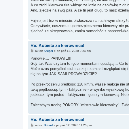
A co zrobi kierowca tira widząc że idzie na czołówkę z dru
Ano, zjedzie na swój pas. A że tir jest długi, to nasz dzi
Fajnie jest też w mieście. Zwłaszcza na ruchliwym skrzyż
Oczywiście, naszemu superbezpiecznemu kierowcy nie przyj
zjechać ze skrzyżowania, zanim samochód z naprzeciwka 
Re: Kobieta za kierownica!
P
autor:
Kruger
»
pn paź 12, 2020 9:24 pm
o
s
Panowie.... PANOWIE!!!
t
Gdy tak Was czytam to ręce momentami opadają.... Co to 
Może czas pomyśleć ciut inaczej i zamiast rozglądać się
się na tym JAK SAMI PROWADZICIE?
Po przekroczeniu prędkość 120 km/h, wasze reakcje nie s
taką prędkością, tym - faktycznie - w wyniku wysiłkowej ko
jedziesz, tym jesteś - faktycznie - gorszym kierowcą. Nie 
Zalecałbym trochę POKORY "mistrzowie kierownicy". Zwł
Re: Kobieta za kierownica!
P
autor:
Bildad
»
pn paź 12, 2020 11:25 pm
o