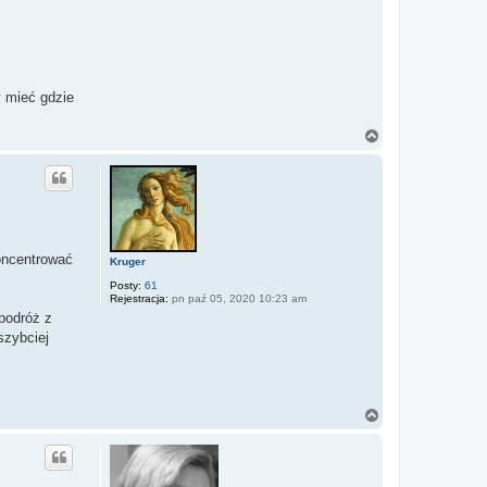
y mieć gdzie
N
a
g
ó
r
ę
oncentrować
Kruger
Posty:
61
Rejestracja:
pn paź 05, 2020 10:23 am
podróż z
szybciej
N
a
g
ó
r