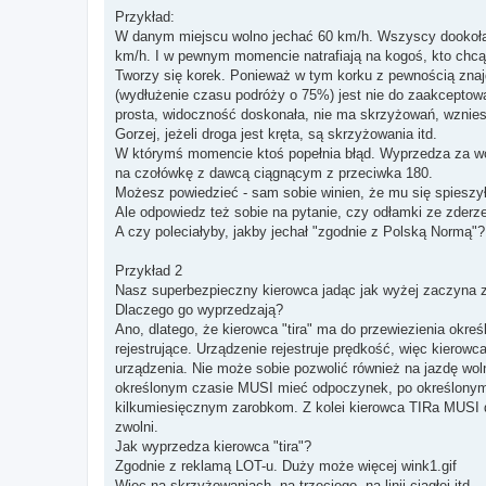
o
s
Przykład:
t
W danym miejscu wolno jechać 60 km/h. Wszyscy dookoła,
km/h. I w pewnym momencie natrafiają na kogoś, kto chcą
Tworzy się korek. Ponieważ w tym korku z pewnością znajd
(wydłużenie czasu podróży o 75%) jest nie do zaakceptowan
prosta, widoczność doskonała, nie ma skrzyżowań, wzniesi
Gorzej, jeżeli droga jest kręta, są skrzyżowania itd.
W którymś momencie ktoś popełnia błąd. Wyprzedza za wcz
na czołówkę z dawcą ciągnącym z przeciwka 180.
Możesz powiedzieć - sam sobie winien, że mu się spieszył
Ale odpowiedz też sobie na pytanie, czy odłamki ze zder
A czy poleciałyby, jakby jechał "zgodnie z Polską Normą"?
Przykład 2
Nasz superbezpieczny kierowca jadąc jak wyżej zaczyna zm
Dlaczego go wyprzedzają?
Ano, dlatego, że kierowca "tira" ma do przewiezienia okr
rejestrujące. Urządzenie rejestruje prędkość, więc kierowc
urządzenia. Nie może sobie pozwolić również na jazdę woln
określonym czasie MUSI mieć odpoczynek, po określonym 
kilkumiesięcznym zarobkom. Z kolei kierowca TIRa MUSI d
zwolni.
Jak wyprzedza kierowca "tira"?
Zgodnie z reklamą LOT-u. Duży może więcej wink1.gif
Więc na skrzyżowaniach, na trzeciego, na linii ciągłej itd.