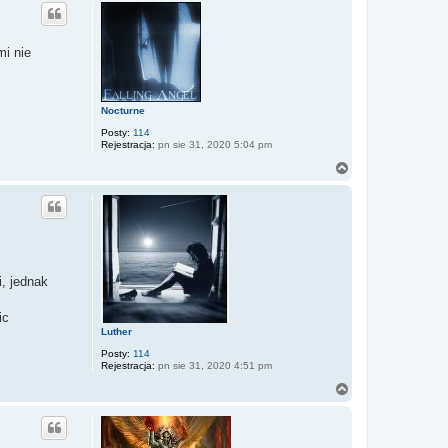
g
ó
r
ę
mi nie
Nocturne
Posty:
114
Rejestracja:
pn sie 31, 2020 5:04 pm
N
a
g
ó
r
ę
, jednak
ic
Luther
Posty:
114
Rejestracja:
pn sie 31, 2020 4:51 pm
N
a
g
ó
r