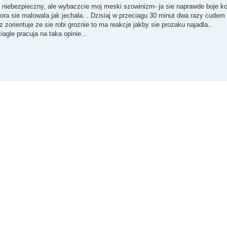
 niebezpieczny, ale wybaczcie moj meski szowinizm- ja sie naprawde boje ko
tora sie malowala jak jechala... Dzisiaj w przeciagu 30 minut dwa razy cude
uz zorientuje ze sie robi groznie to ma reakcje jakby sie prozaku najadla..
agle pracuja na taka opinie...