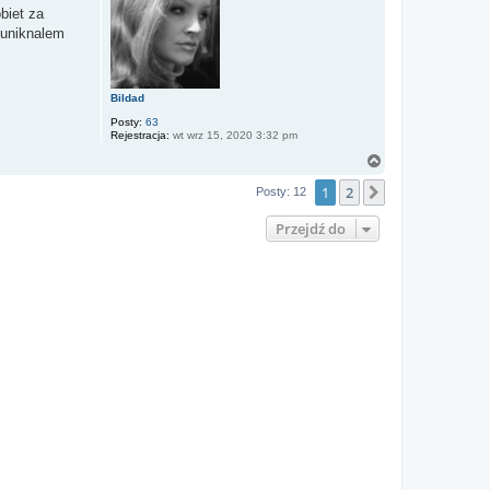
ę
biet za
m uniknalem
Bildad
Posty:
63
Rejestracja:
wt wrz 15, 2020 3:32 pm
N
a
1
2
g
Następna
Posty: 12
ó
r
Przejdź do
ę