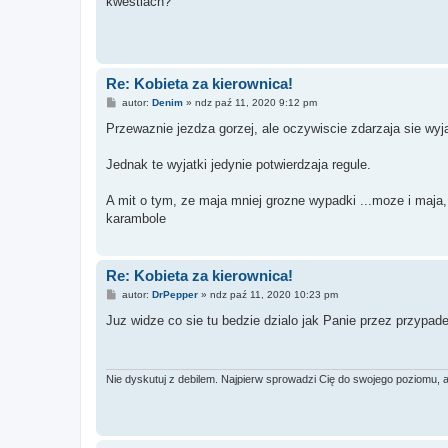
kwestiach?
Re: Kobieta za kierownica!
P
autor:
Denim
»
ndz paź 11, 2020 9:12 pm
o
s
Przewaznie jezdza gorzej, ale oczywiscie zdarzaja sie wyja
t
Jednak te wyjatki jedynie potwierdzaja regule.
A mit o tym, ze maja mniej grozne wypadki ...moze i maja, a
karambole
Re: Kobieta za kierownica!
P
autor:
DrPepper
»
ndz paź 11, 2020 10:23 pm
o
s
Juz widze co sie tu bedzie dzialo jak Panie przez przypadek
t
Nie dyskutuj z debilem. Najpierw sprowadzi Cię do swojego poziomu,