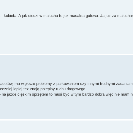
... kobieta. A jak siedzi w maluchu to juz masakra gotowa. Ja juz za malucha
facetów, ma większe problemy z parkowaniem czy innymi trudnymi zadaniami
ieczniej lepiej tez znają przepisy ruchu drogowego.
sie na jazde cięzkim sprzętem to musi byc w tym bardzo dobra więc nie mam n