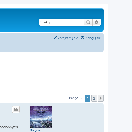
Szukaj
Wyszukiwanie z
Zarejestruj się
Zaloguj się
1
2
Następna
Posty: 12
 podobnych
Dragon