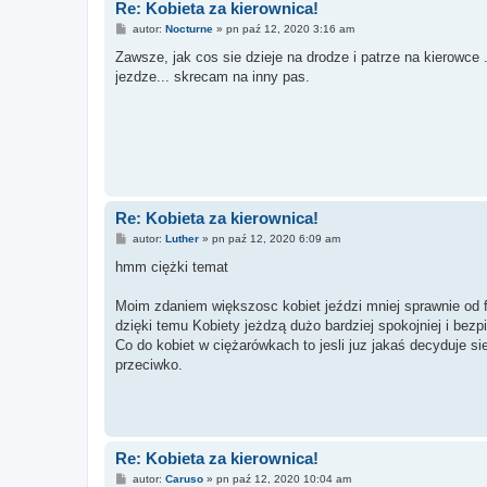
Re: Kobieta za kierownica!
P
autor:
Nocturne
»
pn paź 12, 2020 3:16 am
o
s
Zawsze, jak cos sie dzieje na drodze i patrze na kierowce 
t
jezdze... skrecam na inny pas.
Re: Kobieta za kierownica!
P
autor:
Luther
»
pn paź 12, 2020 6:09 am
o
s
hmm ciężki temat
t
Moim zdaniem większosc kobiet jeździ mniej sprawnie od 
dzięki temu Kobiety jeżdzą dużo bardziej spokojniej i bezp
Co do kobiet w ciężarówkach to jesli juz jakaś decyduje 
przeciwko.
Re: Kobieta za kierownica!
P
autor:
Caruso
»
pn paź 12, 2020 10:04 am