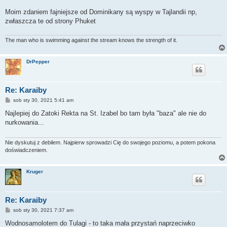
Moim zdaniem fajniejsze od Dominikany są wyspy w Tajlandii np,
zwłaszcza te od strony Phuket
The man who is swimming against the stream knows the strength of it.
DrPepper
Re: Karaiby
P
sob sty 30, 2021 5:41 am
o
s
Najlepiej do Zatoki Rekta na St. Izabel bo tam była "baza" ale nie do
t
nurkowania...
Nie dyskutuj z debilem. Najpierw sprowadzi Cię do swojego poziomu, a potem pokona
doświadczeniem.
Kruger
Re: Karaiby
P
sob sty 30, 2021 7:37 am
o
s
Wodnosamolotem do Tulagi - to taka mała przystań naprzeciwko