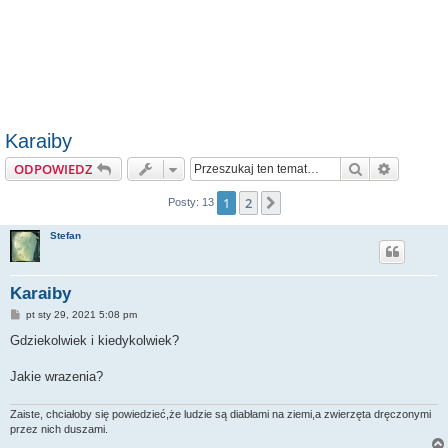
Karaiby
Szukaj
Wyszuki
ODPOWIEDZ
1
2
Następna
Posty: 13
Stefan
Karaiby
P
pt sty 29, 2021 5:08 pm
o
s
Gdziekolwiek i kiedykolwiek?
t
Jakie wrazenia?
Zaiste, chciałoby się powiedzieć,że ludzie są diabłami na ziemi,a zwierzęta dręczonymi
przez nich duszami.