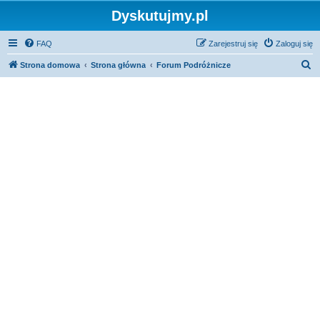
Dyskutujmy.pl
FAQ
Zarejestruj się
Zaloguj się
S
Strona domowa
Strona główna
Forum Podróżnicze
z
u
k
a
j