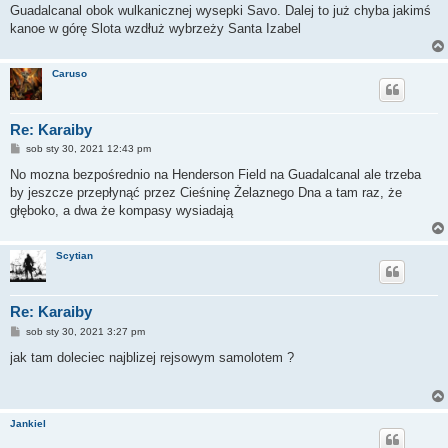
t
Guadalcanal obok wulkanicznej wysepki Savo. Dalej to już chyba jakimś
kanoe w górę Slota wzdłuż wybrzeży Santa Izabel
Caruso
Re: Karaiby
P
sob sty 30, 2021 12:43 pm
o
s
No mozna bezpośrednio na Henderson Field na Guadalcanal ale trzeba
t
by jeszcze przepłynąć przez Cieśninę Żelaznego Dna a tam raz, że
głęboko, a dwa że kompasy wysiadają
Scytian
Re: Karaiby
P
sob sty 30, 2021 3:27 pm
o
s
jak tam doleciec najblizej rejsowym samolotem ?
t
Jankiel