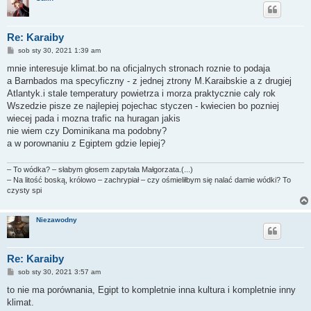
Re: Karaiby
P
sob sty 30, 2021 1:39 am
o
s
mnie interesuje klimat.bo na oficjalnych stronach roznie to podaja
t
a Barnbados ma specyficzny - z jednej ztrony M.Karaibskie a z drugiej
Atlantyk.i stale temperatury powietrza i morza praktycznie caly rok
Wszedzie pisze ze najlepiej pojechac styczen - kwiecien bo pozniej
wiecej pada i mozna trafic na huragan jakis
nie wiem czy Dominikana ma podobny?
a w porownaniu z Egiptem gdzie lepiej?
– To wódka? – słabym głosem zapytała Małgorzata.(...)
– Na litość boską, królowo – zachrypiał – czy ośmieliłbym się nalać damie wódki? To
czysty spi
Niezawodny
Re: Karaiby
P
sob sty 30, 2021 3:57 am
o
s
to nie ma porównania, Egipt to kompletnie inna kultura i kompletnie inny
t
klimat.