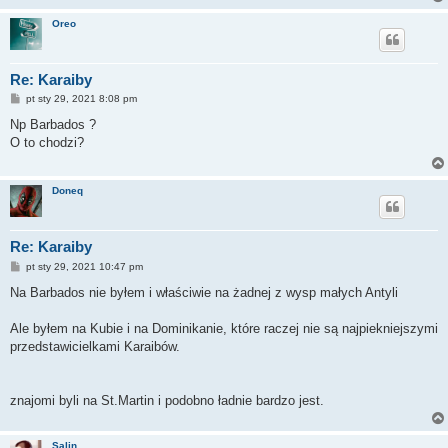
Oreo
Re: Karaiby
P
pt sty 29, 2021 8:08 pm
o
s
Np Barbados ?
t
O to chodzi?
Doneq
Re: Karaiby
P
pt sty 29, 2021 10:47 pm
o
s
Na Barbados nie byłem i właściwie na żadnej z wysp małych Antyli
t
Ale byłem na Kubie i na Dominikanie, które raczej nie są najpiekniejszymi
przedstawicielkami Karaibów.
znajomi byli na St.Martin i podobno ładnie bardzo jest.
Salin