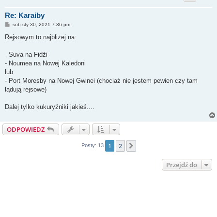
Re: Karaiby
P
sob sty 30, 2021 7:36 pm
o
s
Rejsowym to najbliżej na:
t
- Suva na Fidżi
- Noumea na Nowej Kaledoni
lub
- Port Moresby na Nowej Gwinei (chociaż nie jestem pewien czy tam
lądują rejsowe)
Dalej tylko kukuryźniki jakieś....
ODPOWIEDZ
1
2
Następna
Posty: 13
Przejdź do