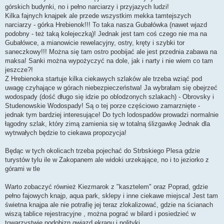
górskich budynki, no i pełno narciarzy i przyjazych ludzi!
Kilka fajnych knajpek ale przede wszystkim mekka tamtejszych
narciarzy - górka Hrebienok!!! To taka nasza Gubałówka (nawet wjazd
podobny - też taką kolejeczką)! Jednak jest tam coś czego nie ma na
Gubałówce, a mianowicie rewelacyjny, ostry, kręty i szybki tor
saneczkowy!!! Można się tam ostro poobijać ale jest przednia zabawa na
maksa! Sanki można wypożyczyć na dole, jak i narty i nie wiem co tam
jeszcze?!
Z Hrebienoka startuje kilka ciekawych szlaków ale trzeba wziąć pod
uwagę czyhające w górach niebezpieczeństwa! Ja wybrałam się obejrzeć
wodospady (dość długo się idzie po oblodzonych szlakach) - Obrovsky i
Studenowskie Wodospady! Są o tej porze częściowo zamarznięte -
jednak tym bardziej interesujące! Do tych lodospadów prowadzi normalnie
łągodny szlak, który zimą zamienia się w totalną ślizgawkę Jednak dla
wytrwałych będzie to ciekawa propozycja!
Będąc w tych okolicach trzeba pojechać do Strbskiego Plesa gdzie
turystów tylu ile w Zakopanem ale widoki urzekające, no i to jeziorko z
górami w tle
Warto zobaczyć również Kiezmarok z "kasztelem" oraz Poprad, gdzie
pełno fajowych knajp, aqua park, sklepy i inne ciekawe miejsca! Jest tam
świetna knajpa ale nie potrafię jej teraz zlokalizować, gdzie na ścianach
wiszą tablice rejestracyjne , można pograć w bilard i posiedzieć w
towarzystwie podobizn gwiazd ekranu i polityki