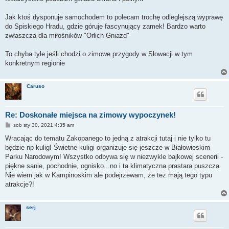
Jak ktoś dysponuje samochodem to polecam trochę odleglejszą wyprawę
do Spiskiego Hradu, gdzie góruje fascynujący zamek! Bardzo warto
zwłaszcza dla miłośników "Orlich Gniazd"
To chyba tyle jeśli chodzi o zimowe przygody w Słowacji w tym
konkretnym regionie
Caruso
Re: Doskonałe miejsca na zimowy wypoczynek!
P
sob sty 30, 2021 4:35 am
o
s
Wracając do tematu Zakopanego to jedną z atrakcji tutaj i nie tylko tu
t
będzie np kulig! Świetne kuligi organizuje się jeszcze w Białowieskim
Parku Narodowym! Wszystko odbywa się w niezwykle bajkowej scenerii -
piękne sanie, pochodnie, ognisko...no i ta klimatyczna prastara puszcza
Nie wiem jak w Kampinoskim ale podejrzewam, że też mają tego typu
atrakcje?!
serj