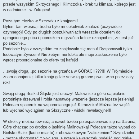
przede wszyskim Skrzycznego i Klimczoka - brak tu klimatu, którego jest
w nadmiarze...w Zakopcu!
Poza tym ciężko w Szczyrku z knajpami!
Byłem tam wiosną i trudno było mi cokolwiek znaleźć (oczywiście
czynnego)! Gdy po długich poszukiwaniach wreszcie dotarłem do
upragnionego pubu i poprosiłem o grzańca kelner oznajmił mi, że jest już
po sezonie...
Podobnie było z wszystkim co znajdowało się menu! Dysponowali tylko
lodowatym Żywcem! Nie żebym nie lubiła ale moje zaskoczenie było
wprost proporcjonalne do oferty tej kafejki
...swoją drogą...po sezonie na grzańca w GÓRACH???!!! W Trójmieście
znam conajmniej kilka knajp gdzie serwują grzane piwo i wino przez cały
rok!
Swoją drogą Beskid Śląski jest uroczy! Malownicze górki są pięknie
porośnięte drzewami i robia naprawdę wrażenie (jeszcze lepsze jesienią)!
Polecam spacerek na wspomnianego już Klimczoka! Można też wejść
lub wjechać wyciągiem na Skrzyczne - widoki rewelacyjne!!!
W okolicy można również, a nawet trzeba przespacerować się na Baranią
Górę chacząc po drodze o jaskinię Malinowską! Polecam także wypad do
Bielsko Białej (ładne miasto) z obowiązkowym "zaliczeniem" Szyndzielni
- można skorzystać z wyciągu, a potem kawałeczek podejść pod górkę