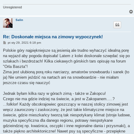
Unregistered
Salin
Re: Doskonałe miejsca na zimowy wypoczynek!
P
pt sty 29, 2021 6:18 pm
o
s
Polskie góry najpiękniejsze są jesienią ale trudno wyhaczyć idealną porę
t
na wyjazd aby pogoda dopisała! Latem z kolei doskonale szwędać się po
szlakach i bezdrożach! Kilka ciekawych górskich tars opisuję na forum
"Orla Baszta"!
Zima jest ulubioną porą roku narciarzy, amatorów snowboardu i sanek (to
ja) Nie umiem jeździć na nartach ani na snowboardzie - nie miałam
jeszcze czasu się nauczyć
Jednak byłam kilka razy w górach zimą - także w Zakopcu!
Czego nie ma gdzie indziej na świecie, a jest w Zakopanem.....?
...folklor! Każdy obcokrajowiec goszczący w naszej stolicy zimowej jest
wręcz zauroczony i zaskoczony, że jest takie klimatyczne miejsce na
świecie, gdzie mieszkańcy tworzą tak niespotykany klimat (stroje ludowe,
muzyka specyficzna dla danego regionu, potrawy niespotykane
gdzieindziej np. kwaśnica, oscypki i inne regionalne dania i przysmaki), a
także piękno architektoniczne! Nawet psy są specyficzne - przepiękne