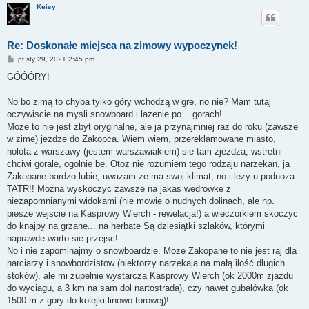
Keisy
Re: Doskonałe miejsca na zimowy wypoczynek!
P
pt sty 29, 2021 2:45 pm
o
s
GÓÓÓRY!
t
No bo zimą to chyba tylko góry wchodzą w gre, no nie? Mam tutaj
oczywiscie na mysli snowboard i lazenie po... gorach!
Moze to nie jest zbyt oryginalne, ale ja przynajmniej raz do roku (zawsze
w zime) jezdze do Zakopca. Wiem wiem, przereklamowane miasto,
holota z warszawy (jestem warszawiakiem) sie tam zjezdza, wstretni
chciwi gorale, ogolnie be. Otoz nie rozumiem tego rodzaju narzekan, ja
Zakopane bardzo lubie, uwazam ze ma swoj klimat, no i lezy u podnoza
TATR!! Mozna wyskoczyc zawsze na jakas wedrowke z
niezapomnianymi widokami (nie mowie o nudnych dolinach, ale np.
piesze wejscie na Kasprowy Wierch - rewelacja!) a wieczorkiem skoczyc
do knajpy na grzane... na herbate Są dziesiątki szlaków, którymi
naprawde warto sie przejsc!
No i nie zapominajmy o snowboardzie. Moze Zakopane to nie jest raj dla
narciarzy i snowbordzistow (niektorzy narzekaja na małą ilość długich
stoków), ale mi zupełnie wystarcza Kasprowy Wierch (ok 2000m zjazdu
do wyciagu, a 3 km na sam dol nartostrada), czy nawet gubałówka (ok
1500 m z gory do kolejki linowo-torowej)!