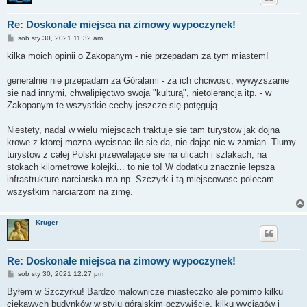
Re: Doskonałe miejsca na zimowy wypoczynek!
P
sob sty 30, 2021 11:32 am
o
s
kilka moich opinii o Zakopanym - nie przepadam za tym miastem!
t
generalnie nie przepadam za Góralami - za ich chciwosc, wywyzszanie
sie nad innymi, chwalipięctwo swoja "kulturą", nietolerancja itp. - w
Zakopanym te wszystkie cechy jeszcze się potęgują.
Niestety, nadal w wielu miejscach traktuje sie tam turystow jak dojna
krowe z ktorej mozna wycisnac ile sie da, nie dając nic w zamian. Tlumy
turystow z całej Polski przewalające sie na ulicach i szlakach, na
stokach kilometrowe kolejki... to nie to! W dodatku znacznie lepsza
infrastrukture narciarska ma np. Szczyrk i tą miejscowosc polecam
wszystkim narciarzom na zimę.
Kruger
Re: Doskonałe miejsca na zimowy wypoczynek!
P
sob sty 30, 2021 12:27 pm
o
s
Byłem w Szczyrku! Bardzo malownicze miasteczko ale pomimo kilku
t
ciekawych budynków w stylu góralskim oczywiście, kilku wyciągów i