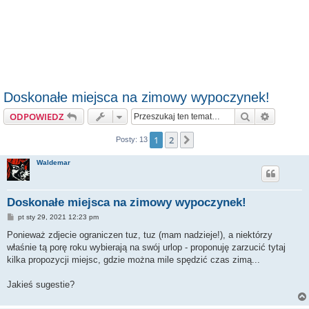
Doskonałe miejsca na zimowy wypoczynek!
Szukaj
Wyszuki
ODPOWIEDZ
1
2
Następna
Posty: 13
Waldemar
Doskonałe miejsca na zimowy wypoczynek!
P
pt sty 29, 2021 12:23 pm
o
s
Ponieważ zdjecie ograniczen tuz, tuz (mam nadzieje!), a niektórzy
t
właśnie tą porę roku wybierają na swój urlop - proponuję zarzucić tytaj
kilka propozycji miejsc, gdzie można mile spędzić czas zimą...
Jakieś sugestie?