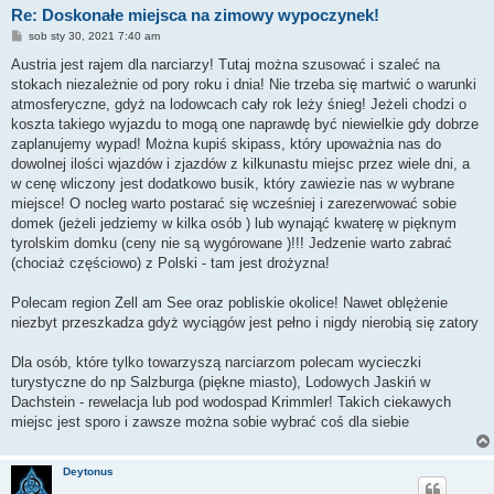
Re: Doskonałe miejsca na zimowy wypoczynek!
P
sob sty 30, 2021 7:40 am
o
s
Austria jest rajem dla narciarzy! Tutaj można szusować i szaleć na
t
stokach niezależnie od pory roku i dnia! Nie trzeba się martwić o warunki
atmosferyczne, gdyż na lodowcach cały rok leży śnieg! Jeżeli chodzi o
koszta takiego wyjazdu to mogą one naprawdę być niewielkie gdy dobrze
zaplanujemy wypad! Można kupiś skipass, który upoważnia nas do
dowolnej ilości wjazdów i zjazdów z kilkunastu miejsc przez wiele dni, a
w cenę wliczony jest dodatkowo busik, który zawiezie nas w wybrane
miejsce! O nocleg warto postarać się wcześniej i zarezerwować sobie
domek (jeżeli jedziemy w kilka osób ) lub wynająć kwaterę w pięknym
tyrolskim domku (ceny nie są wygórowane )!!! Jedzenie warto zabrać
(chociaż częściowo) z Polski - tam jest drożyzna!
Polecam region Zell am See oraz pobliskie okolice! Nawet oblężenie
niezbyt przeszkadza gdyż wyciągów jest pełno i nigdy nierobią się zatory
Dla osób, które tylko towarzyszą narciarzom polecam wycieczki
turystyczne do np Salzburga (piękne miasto), Lodowych Jaskiń w
Dachstein - rewelacja lub pod wodospad Krimmler! Takich ciekawych
miejsc jest sporo i zawsze można sobie wybrać coś dla siebie
Deytonus