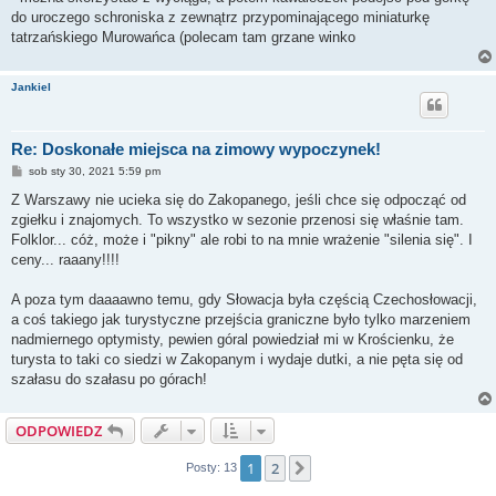
do uroczego schroniska z zewnątrz przypominającego miniaturkę
tatrzańskiego Murowańca (polecam tam grzane winko
Jankiel
Re: Doskonałe miejsca na zimowy wypoczynek!
P
sob sty 30, 2021 5:59 pm
o
s
Z Warszawy nie ucieka się do Zakopanego, jeśli chce się odpocząć od
t
zgiełku i znajomych. To wszystko w sezonie przenosi się właśnie tam.
Folklor... cóż, może i "pikny" ale robi to na mnie wrażenie "silenia się". I
ceny... raaany!!!!
A poza tym daaaawno temu, gdy Słowacja była częścią Czechosłowacji,
a coś takiego jak turystyczne przejścia graniczne było tylko marzeniem
nadmiernego optymisty, pewien góral powiedział mi w Krościenku, że
turysta to taki co siedzi w Zakopanym i wydaje dutki, a nie pęta się od
szałasu do szałasu po górach!
ODPOWIEDZ
1
2
Następna
Posty: 13