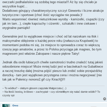
owczarki podhalańskie są ozdobą tego miasta!!! Aż by się chciało je
wszystkie kupić...
Dodatkowo górujący charakterystyczny szczyt Giewontu i liczne atrakcje
turystyczne i sportowe (choć ilość wyciągów nie powala )!
Warto wspomnieć również nietuzinkowe wyroby - kamizelki, ciupażki (czy
jak im tam...), ciepłe kapciuchy i ciżemki , szkatułki i inne ciekawe i
oryginalne pamiątki!
Generalnie jest to wyjątkowe miejsce i choć od lat narzekam na tłok i
maksymalne oblężenie o każdej porze roku (zwłaszcza Krupówek) to
momentami podoba mi się, że miejsce to sprowadza coraz to większą
rzeszę jego amatorów, a przez to Polska przyciąga jak magnes, bo tym
magnesem jest właśnie Zakopane i nasze piękne Tatry!
Jednak dla osób lubiacych chwile samotności trudno znaleźć tutaj jakieś
odosobnione miejsce! Może mniej ludzi jest w bacówkach na Gubałówce
a raczej troszkę dalej (można pójść pieszo lub zrobić sobie przejażdżkę
dorożką - tam jest wyjątkowo przystępna cena i można negocjować [nie
tak jak w Palenicy nonono2.gif czy Kirach])!!!
– To wódka? – słabym głosem zapytała Małgorzata.(...)
– Na litość boską, królowo – zachrypiał – czy ośmieliłbym się nalać damie wódki? To
czysty spi
Oreo