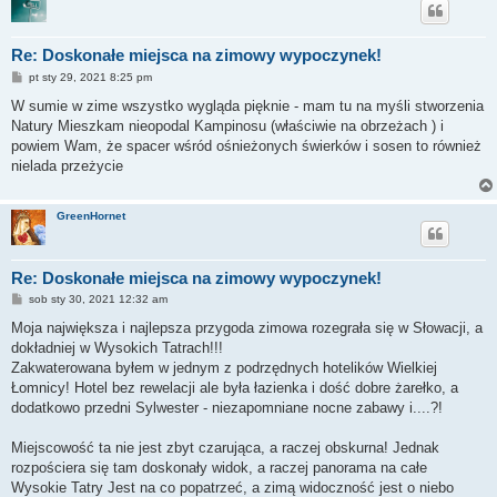
Re: Doskonałe miejsca na zimowy wypoczynek!
P
pt sty 29, 2021 8:25 pm
o
s
W sumie w zime wszystko wygląda pięknie - mam tu na myśli stworzenia
t
Natury Mieszkam nieopodal Kampinosu (właściwie na obrzeżach ) i
powiem Wam, że spacer wśród ośnieżonych świerków i sosen to również
nielada przeżycie
GreenHornet
Re: Doskonałe miejsca na zimowy wypoczynek!
P
sob sty 30, 2021 12:32 am
o
s
Moja największa i najlepsza przygoda zimowa rozegrała się w Słowacji, a
t
dokładniej w Wysokich Tatrach!!!
Zakwaterowana byłem w jednym z podrzędnych hotelików Wielkiej
Łomnicy! Hotel bez rewelacji ale była łazienka i dość dobre żarełko, a
dodatkowo przedni Sylwester - niezapomniane nocne zabawy i....?!
Miejscowość ta nie jest zbyt czarująca, a raczej obskurna! Jednak
rozpościera się tam doskonały widok, a raczej panorama na całe
Wysokie Tatry Jest na co popatrzeć, a zimą widoczność jest o niebo