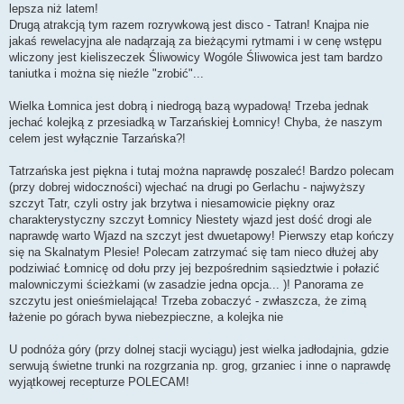
lepsza niż latem!
Drugą atrakcją tym razem rozrywkową jest disco - Tatran! Knajpa nie
jakaś rewelacyjna ale nadąrzają za bieżącymi rytmami i w cenę wstępu
wliczony jest kieliszeczek Śliwowicy Wogóle Śliwowica jest tam bardzo
taniutka i można się nieźle "zrobić"...
Wielka Łomnica jest dobrą i niedrogą bazą wypadową! Trzeba jednak
jechać kolejką z przesiadką w Tarzańskiej Łomnicy! Chyba, że naszym
celem jest wyłącznie Tarzańska?!
Tatrzańska jest piękna i tutaj można naprawdę poszaleć! Bardzo polecam
(przy dobrej widoczności) wjechać na drugi po Gerlachu - najwyższy
szczyt Tatr, czyli ostry jak brzytwa i niesamowicie piękny oraz
charakterystyczny szczyt Łomnicy Niestety wjazd jest dość drogi ale
naprawdę warto Wjazd na szczyt jest dwuetapowy! Pierwszy etap kończy
się na Skalnatym Plesie! Polecam zatrzymać się tam nieco dłużej aby
podziwiać Łomnicę od dołu przy jej bezpośrednim sąsiedztwie i połazić
malowniczymi ścieżkami (w zasadzie jedna opcja... )! Panorama ze
szczytu jest onieśmielająca! Trzeba zobaczyć - zwłaszcza, że zimą
łażenie po górach bywa niebezpieczne, a kolejka nie
U podnóża góry (przy dolnej stacji wyciągu) jest wielka jadłodajnia, gdzie
serwują świetne trunki na rozgrzania np. grog, grzaniec i inne o naprawdę
wyjątkowej recepturze POLECAM!