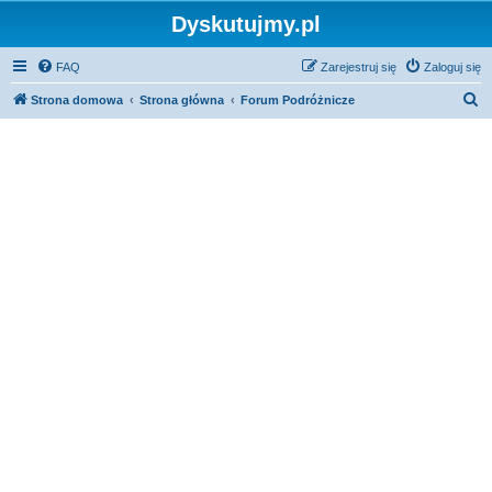
Dyskutujmy.pl
FAQ
Zarejestruj się
Zaloguj się
S
Strona domowa
Strona główna
Forum Podróżnicze
z
u
k
a
j