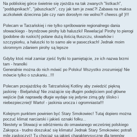
Na pobliskiej górce świetnie się zjeżdża na tak zwanych "listkach",
"poddupnikach", "jabuszkach", czy jak tam je zwać?! Zabawa na maksa
aczkolwiek dziecinna (ale czy nam dorosłym nie wolno?! cheess.gif )!!!
Polecam w Tarzańskiej i nie tylko spróbowanie regionalnego dania
słowackiego - bryndzowe pirohy lub haluszki! Rewelacja! Pirohy to pierogi
(podobne do ruskich) polane dużą ilością tłuszczu, skwarków i
szczypiorku, a haluszki to to samo ale w paseczkach! Jednak moim
skromnym zdaniem pirohy są lepsze
Gdyby ktoś miał zamiar zjeść frytki to pamiętajcie, ze ich nazwa brzmi
tam - hranolki
Generalnie można do nich mówić po Polsku! Wszystko zrozumieją! Nie
mówcie tylko o szukaniu...!!!
Polecam przejażdżkę do Tatrzańskiej Kotliny aby zwiedzić piękną
jaskinię - Bieljańską! Nie zrażajcie się długim podejściem pod główne
wejście (tak naprawdę długie wydaje się jedynie zimą gdy ślisko i
niebezpiecznie)! Warto! - jaskinia urocza i ogromniasta!!!
Kolejnym punktem powinien być Stary Smokowiec! Tutaj dopiero można
poczuć klimat narciarski i jakieś oznaki folku...
Niestety w Słowacji w odróżnieniu do omawianego wcześniej polskiego
Zakopca - trudno doszukać się klimatu! Jednak Stary Smokowiec potrafi
mile zaskoczyć! Tu chociaż są jakieś charakterysyczne dla terenów