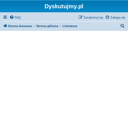
Dyskutujmy.pl
FAQ
Zarejestruj się
Zaloguj się
S
Strona domowa
Strona główna
Literatura
z
u
k
a
j