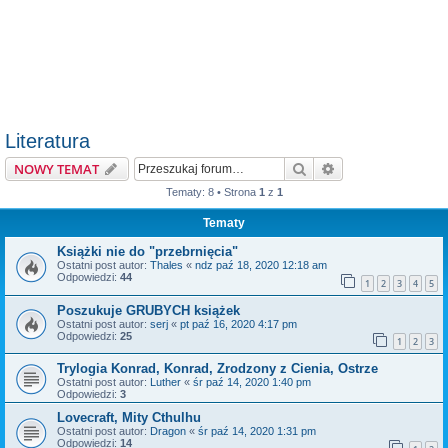
Literatura
Szukaj
Wyszukiwanie z
NOWY TEMAT
Tematy: 8 • Strona
1
z
1
Tematy
Książki nie do "przebrnięcia"
Ostatni post autor:
Thales
«
ndz paź 18, 2020 12:18 am
Odpowiedzi:
44
1
2
3
4
5
Poszukuje GRUBYCH książek
Ostatni post autor:
serj
«
pt paź 16, 2020 4:17 pm
Odpowiedzi:
25
1
2
3
Trylogia Konrad, Konrad, Zrodzony z Cienia, Ostrze
Ostatni post autor:
Luther
«
śr paź 14, 2020 1:40 pm
Odpowiedzi:
3
Lovecraft, Mity Cthulhu
Ostatni post autor:
Dragon
«
śr paź 14, 2020 1:31 pm
Odpowiedzi:
14