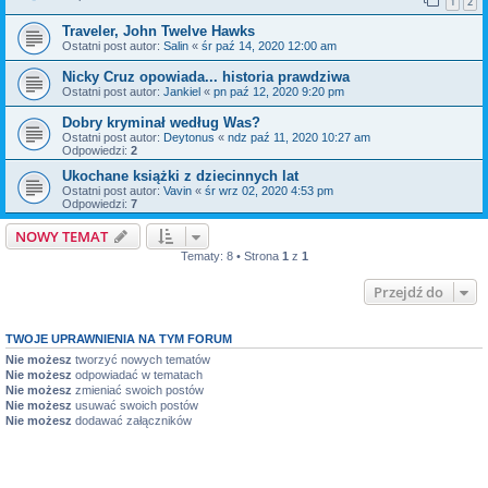
1
2
Traveler, John Twelve Hawks
Ostatni post autor:
Salin
«
śr paź 14, 2020 12:00 am
Nicky Cruz opowiada... historia prawdziwa
Ostatni post autor:
Jankiel
«
pn paź 12, 2020 9:20 pm
Dobry kryminał według Was?
Ostatni post autor:
Deytonus
«
ndz paź 11, 2020 10:27 am
Odpowiedzi:
2
Ukochane książki z dziecinnych lat
Ostatni post autor:
Vavin
«
śr wrz 02, 2020 4:53 pm
Odpowiedzi:
7
NOWY TEMAT
Tematy: 8 • Strona
1
z
1
Przejdź do
TWOJE UPRAWNIENIA NA TYM FORUM
Nie możesz
tworzyć nowych tematów
Nie możesz
odpowiadać w tematach
Nie możesz
zmieniać swoich postów
Nie możesz
usuwać swoich postów
Nie możesz
dodawać załączników