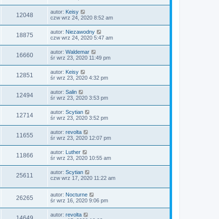
autor:
Keisy
12048
czw wrz 24, 2020 8:52 am
autor:
Niezawodny
18875
czw wrz 24, 2020 5:47 am
autor:
Waldemar
16660
śr wrz 23, 2020 11:49 pm
autor:
Keisy
12851
śr wrz 23, 2020 4:32 pm
autor:
Salin
12494
śr wrz 23, 2020 3:53 pm
autor:
Scytian
12714
śr wrz 23, 2020 3:52 pm
autor:
revolta
11655
śr wrz 23, 2020 12:07 pm
autor:
Luther
11866
śr wrz 23, 2020 10:55 am
autor:
Scytian
25611
czw wrz 17, 2020 11:22 am
autor:
Nocturne
26265
śr wrz 16, 2020 9:06 pm
autor:
revolta
14649