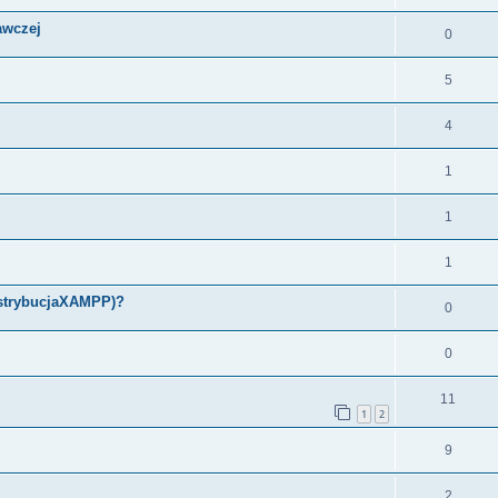
awczej
0
5
4
1
1
1
ystrybucjaXAMPP)?
0
0
11
1
2
9
2