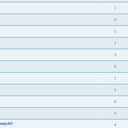
1
0
1
1
3
0
1
1
0
0
rowych!!
4