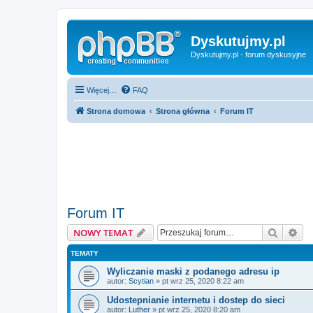
Dyskutujmy.pl
Dyskutujmy.pl - forum dyskusyjne
Więcej…
FAQ
Strona domowa
Strona główna
Forum IT
Forum IT
Szukaj
Wy
NOWY TEMAT
TEMATY
Wyliczanie maski z podanego adresu ip
autor:
Scytian
» pt wrz 25, 2020 8:22 am
Udostepnianie internetu i dostep do sieci
autor:
Luther
» pt wrz 25, 2020 8:20 am