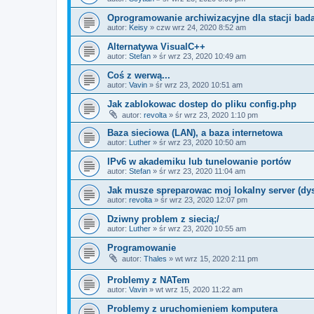
Oprogramowanie archiwizacyjne dla stacji bad
autor:
Keisy
» czw wrz 24, 2020 8:52 am
Alternatywa VisualC++
autor:
Stefan
» śr wrz 23, 2020 10:49 am
Coś z werwą...
autor:
Vavin
» śr wrz 23, 2020 10:51 am
Jak zablokowac dostep do pliku config.php
autor:
revolta
» śr wrz 23, 2020 1:10 pm
Baza sieciowa (LAN), a baza internetowa
autor:
Luther
» śr wrz 23, 2020 10:50 am
IPv6 w akademiku lub tunelowanie portów
autor:
Stefan
» śr wrz 23, 2020 11:04 am
Jak musze spreparowac moj lokalny server (d
autor:
revolta
» śr wrz 23, 2020 12:07 pm
Dziwny problem z siecią;/
autor:
Luther
» śr wrz 23, 2020 10:55 am
Programowanie
autor:
Thales
» wt wrz 15, 2020 2:11 pm
Problemy z NATem
autor:
Vavin
» wt wrz 15, 2020 11:22 am
Problemy z uruchomieniem komputera