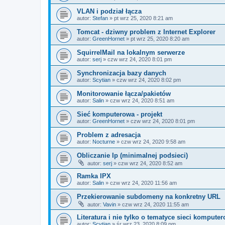
VLAN i podział łącza
autor:
Stefan
» pt wrz 25, 2020 8:21 am
Tomcat - dziwny problem z Internet Explorer
autor:
GreenHornet
» pt wrz 25, 2020 8:20 am
SquirrelMail na lokalnym serwerze
autor:
serj
» czw wrz 24, 2020 8:01 pm
Synchronizacja bazy danych
autor:
Scytian
» czw wrz 24, 2020 8:02 pm
Monitorowanie łącza/pakietów
autor:
Salin
» czw wrz 24, 2020 8:51 am
Sieć komputerowa - projekt
autor:
GreenHornet
» czw wrz 24, 2020 8:01 pm
Problem z adresacja
autor:
Nocturne
» czw wrz 24, 2020 9:58 am
Obliczanie Ip (minimalnej podsieci)
autor:
serj
» czw wrz 24, 2020 8:52 am
Ramka IPX
autor:
Salin
» czw wrz 24, 2020 11:56 am
Przekierowanie subdomeny na konkretny URL
autor:
Vavin
» czw wrz 24, 2020 11:55 am
Literatura i nie tylko o tematyce sieci kompute
autor:
Scytian
» śr wrz 23, 2020 8:09 pm