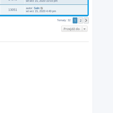
wt wrz 15, 2020 10:03 pm
autor:
Salin
13051
wt wrz 15, 2020 4:49 pm
1
2
Następna
Tematy: 32
Przejdź do