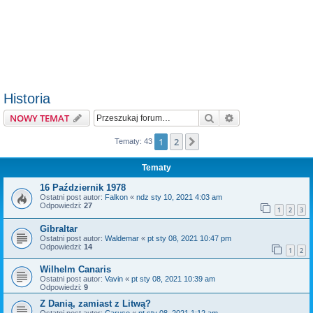
Historia
Szukaj
Wyszukiwanie z
NOWY TEMAT
1
2
Następna
Tematy: 43
Tematy
16 Październik 1978
Ostatni post autor:
Falkon
«
ndz sty 10, 2021 4:03 am
Odpowiedzi:
27
1
2
3
Gibraltar
Ostatni post autor:
Waldemar
«
pt sty 08, 2021 10:47 pm
Odpowiedzi:
14
1
2
Wilhelm Canaris
Ostatni post autor:
Vavin
«
pt sty 08, 2021 10:39 am
Odpowiedzi:
9
Z Danią, zamiast z Litwą?