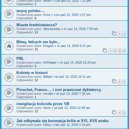
Ostatni post autor:
Niven
«
czw gru 03, 2020 7:22 pm
Odpowiedzi:
1
wojny polsko-...
Ostatni post autor:
Oreo
«
czw paź 15, 2020 1:57 pm
Odpowiedzi:
8
Miasta średniowiecza?
Ostatni post autor:
Niezawodny
«
śr paź 14, 2020 7:29 pm
Odpowiedzi:
13
1
2
Bitwy, których nie było...
Ostatni post autor:
Dragon
«
śr paź 14, 2020 6:37 pm
Odpowiedzi:
31
1
2
3
4
PRL
Ostatni post autor:
DrPepper
«
śr paź 14, 2020 12:20 pm
Odpowiedzi:
6
Kobiety w historii
Ostatni post autor:
Bildad
«
wt paź 13, 2020 10:11 am
Odpowiedzi:
12
1
2
Pinochet, Franco..., i inni prawicowi dyktatorzy.
Ostatni post autor:
revolta
«
wt paź 13, 2020 7:29 am
Odpowiedzi:
1
inwigilacja kościoła przez SB
Ostatni post autor:
Vavin
«
wt paź 13, 2020 12:48 am
Odpowiedzi:
12
1
2
Jak odbywała się koronacja króla w XVI, XVII wieku
Ostatni post autor:
Keisy
«
ndz paź 11, 2020 1:10 pm