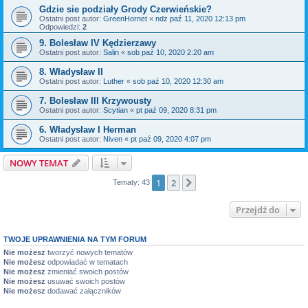
Gdzie sie podziały Grody Czerwieńskie?
Ostatni post autor:
GreenHornet
«
ndz paź 11, 2020 12:13 pm
Odpowiedzi:
2
9. Bolesław IV Kędzierzawy
Ostatni post autor:
Salin
«
sob paź 10, 2020 2:20 am
8. Władysław II
Ostatni post autor:
Luther
«
sob paź 10, 2020 12:30 am
7. Bolesław III Krzywousty
Ostatni post autor:
Scytian
«
pt paź 09, 2020 8:31 pm
6. Władysław I Herman
Ostatni post autor:
Niven
«
pt paź 09, 2020 4:07 pm
NOWY TEMAT
1
2
Następna
Tematy: 43
Przejdź do
TWOJE UPRAWNIENIA NA TYM FORUM
Nie możesz
tworzyć nowych tematów
Nie możesz
odpowiadać w tematach
Nie możesz
zmieniać swoich postów
Nie możesz
usuwać swoich postów
Nie możesz
dodawać załączników