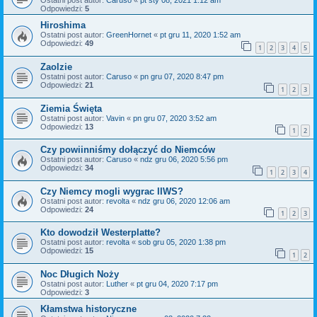
Ostatni post autor:
Caruso
«
pt sty 08, 2021 1:12 am
Odpowiedzi:
5
Hiroshima
Ostatni post autor:
GreenHornet
«
pt gru 11, 2020 1:52 am
Odpowiedzi:
49
1
2
3
4
5
Zaolzie
Ostatni post autor:
Caruso
«
pn gru 07, 2020 8:47 pm
Odpowiedzi:
21
1
2
3
Ziemia Święta
Ostatni post autor:
Vavin
«
pn gru 07, 2020 3:52 am
Odpowiedzi:
13
1
2
Czy powiinniśmy dołączyć do Niemców
Ostatni post autor:
Caruso
«
ndz gru 06, 2020 5:56 pm
Odpowiedzi:
34
1
2
3
4
Czy Niemcy mogli wygrac IIWS?
Ostatni post autor:
revolta
«
ndz gru 06, 2020 12:06 am
Odpowiedzi:
24
1
2
3
Kto dowodził Westerplatte?
Ostatni post autor:
revolta
«
sob gru 05, 2020 1:38 pm
Odpowiedzi:
15
1
2
Noc Długich Noży
Ostatni post autor:
Luther
«
pt gru 04, 2020 7:17 pm
Odpowiedzi:
3
Kłamstwa historyczne