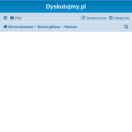
Dyskutujmy.pl
FAQ
Zarejestruj się
Zaloguj się
S
Strona domowa
Strona główna
Historia
z
u
k
a
j