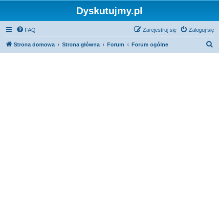
Dyskutujmy.pl
FAQ
Zarejestruj się
Zaloguj się
S
Strona domowa
Strona główna
Forum
Forum ogólne
z
u
k
a
j