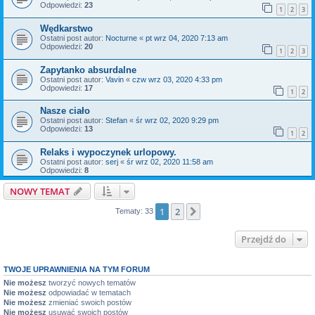
Odpowiedzi:
23
1
2
3
Wędkarstwo
Ostatni post autor:
Nocturne
«
pt wrz 04, 2020 7:13 am
Odpowiedzi:
20
1
2
3
Zapytanko absurdalne
Ostatni post autor:
Vavin
«
czw wrz 03, 2020 4:33 pm
Odpowiedzi:
17
1
2
Nasze ciało
Ostatni post autor:
Stefan
«
śr wrz 02, 2020 9:29 pm
Odpowiedzi:
13
1
2
Relaks i wypoczynek urlopowy.
Ostatni post autor:
serj
«
śr wrz 02, 2020 11:58 am
Odpowiedzi:
8
NOWY TEMAT
1
2
Następna
Tematy: 33
Przejdź do
TWOJE UPRAWNIENIA NA TYM FORUM
Nie możesz
tworzyć nowych tematów
Nie możesz
odpowiadać w tematach
Nie możesz
zmieniać swoich postów
Nie możesz
usuwać swoich postów