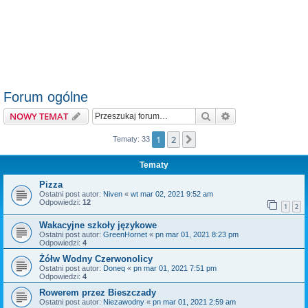
Forum ogólne
Szukaj
Wyszukiwanie z
NOWY TEMAT
1
2
Następna
Tematy: 33
Tematy
Pizza
Ostatni post autor:
Niven
«
wt mar 02, 2021 9:52 am
Odpowiedzi:
12
1
2
Wakacyjne szkoły językowe
Ostatni post autor:
GreenHornet
«
pn mar 01, 2021 8:23 pm
Odpowiedzi:
4
Żółw Wodny Czerwonolicy
Ostatni post autor:
Doneq
«
pn mar 01, 2021 7:51 pm
Odpowiedzi:
4
Rowerem przez Bieszczady
Ostatni post autor:
Niezawodny
«
pn mar 01, 2021 2:59 am