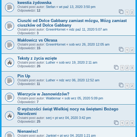
kwestia żydowska
Ostatni post autor:
Stefan
«
wt paź 13, 2020 3:50 pm
Odpowiedzi:
12
1
2
Ciuszki od Dolce Gabbany zamiast mózgu, Mózg zamiast
ciuszków od Dolce Gabbany
Ostatni post autor:
GreenHornet
«
ndz paź 11, 2020 5:07 am
Odpowiedzi:
3
Makłowicz vs Okrasa
Ostatni post autor:
GreenHornet
«
sob wrz 26, 2020 12:05 am
Odpowiedzi:
15
1
2
Teksty z życia wzięte
Ostatni post autor:
Luther
«
sob wrz 19, 2020 2:11 am
Odpowiedzi:
26
1
2
3
Pin Up
Ostatni post autor:
Luther
«
ndz wrz 06, 2020 12:52 am
Odpowiedzi:
11
1
2
Wierzycie w Jasnowidzów?
Ostatni post autor:
Waldemar
«
sob wrz 05, 2020 5:09 pm
Odpowiedzi:
7
O wyższości świąt Wielkiej nocy na świętami Bożego
Narodzeni
Ostatni post autor:
serj
«
pt wrz 04, 2020 3:42 pm
Odpowiedzi:
25
1
2
3
Nienawisc!
Ostatni post autor:
Jankiel
«
pt wrz 04, 2020 1:21 pm