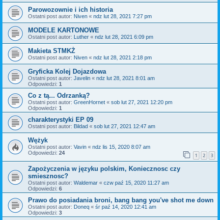
Parowozownie i ich historia
Ostatni post autor:
Niven
«
ndz lut 28, 2021 7:27 pm
MODELE KARTONOWE
Ostatni post autor:
Luther
«
ndz lut 28, 2021 6:09 pm
Makieta STMKŻ
Ostatni post autor:
Niven
«
ndz lut 28, 2021 2:18 pm
Gryficka Kolej Dojazdowa
Ostatni post autor:
Javelin
«
ndz lut 28, 2021 8:01 am
Odpowiedzi:
1
Co z tą... Odrzanką?
Ostatni post autor:
GreenHornet
«
sob lut 27, 2021 12:20 pm
Odpowiedzi:
1
charakterystyki EP 09
Ostatni post autor:
Bildad
«
sob lut 27, 2021 12:47 am
Wężyk
Ostatni post autor:
Vavin
«
ndz lis 15, 2020 8:07 am
Odpowiedzi:
24
1
2
3
Zapożyczenia w języku polskim, Koniecznosc czy
smiesznosc?
Ostatni post autor:
Waldemar
«
czw paź 15, 2020 11:27 am
Odpowiedzi:
6
Prawo do posiadania broni, bang bang you've shot me down
Ostatni post autor:
Doneq
«
śr paź 14, 2020 12:41 am
Odpowiedzi:
3