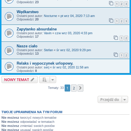
Odpowiedzi:
23
1
2
3
Wędkarstwo
Ostatni post autor:
Nocturne
«
pt wrz 04, 2020 7:13 am
Odpowiedzi:
20
1
2
3
Zapytanko absurdalne
Ostatni post autor:
Vavin
«
czw wrz 03, 2020 4:33 pm
Odpowiedzi:
17
1
2
Nasze ciało
Ostatni post autor:
Stefan
«
śr wrz 02, 2020 9:29 pm
Odpowiedzi:
13
1
2
Relaks i wypoczynek urlopowy.
Ostatni post autor:
serj
«
śr wrz 02, 2020 11:58 am
Odpowiedzi:
8
NOWY TEMAT
1
2
Następna
Tematy: 33
Przejdź do
TWOJE UPRAWNIENIA NA TYM FORUM
Nie możesz
tworzyć nowych tematów
Nie możesz
odpowiadać w tematach
Nie możesz
zmieniać swoich postów
Nie możesz
usuwać swoich postów