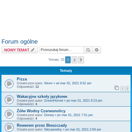
Forum ogólne
Szukaj
Wyszukiwanie z
NOWY TEMAT
1
2
Następna
Tematy: 33
Tematy
Pizza
Ostatni post autor:
Niven
«
wt mar 02, 2021 9:52 am
Odpowiedzi:
12
1
2
Wakacyjne szkoły językowe
Ostatni post autor:
GreenHornet
«
pn mar 01, 2021 8:23 pm
Odpowiedzi:
4
Żółw Wodny Czerwonolicy
Ostatni post autor:
Doneq
«
pn mar 01, 2021 7:51 pm
Odpowiedzi:
4
Rowerem przez Bieszczady
Ostatni post autor:
Niezawodny
«
pn mar 01, 2021 2:59 am