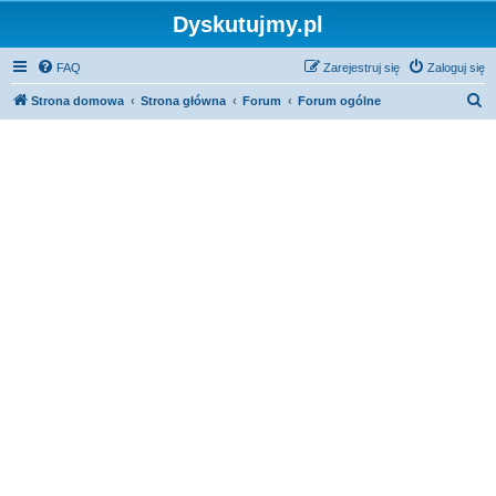
Dyskutujmy.pl
FAQ
Zarejestruj się
Zaloguj się
S
Strona domowa
Strona główna
Forum
Forum ogólne
z
u
k
a
j