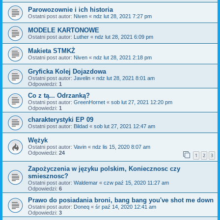
Parowozownie i ich historia
Ostatni post autor:
Niven
«
ndz lut 28, 2021 7:27 pm
MODELE KARTONOWE
Ostatni post autor:
Luther
«
ndz lut 28, 2021 6:09 pm
Makieta STMKŻ
Ostatni post autor:
Niven
«
ndz lut 28, 2021 2:18 pm
Gryficka Kolej Dojazdowa
Ostatni post autor:
Javelin
«
ndz lut 28, 2021 8:01 am
Odpowiedzi:
1
Co z tą... Odrzanką?
Ostatni post autor:
GreenHornet
«
sob lut 27, 2021 12:20 pm
Odpowiedzi:
1
charakterystyki EP 09
Ostatni post autor:
Bildad
«
sob lut 27, 2021 12:47 am
Wężyk
Ostatni post autor:
Vavin
«
ndz lis 15, 2020 8:07 am
Odpowiedzi:
24
1
2
3
Zapożyczenia w języku polskim, Koniecznosc czy
smiesznosc?
Ostatni post autor:
Waldemar
«
czw paź 15, 2020 11:27 am
Odpowiedzi:
6
Prawo do posiadania broni, bang bang you've shot me down
Ostatni post autor:
Doneq
«
śr paź 14, 2020 12:41 am
Odpowiedzi:
3