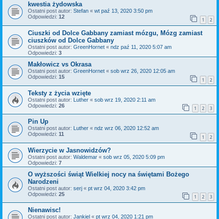
kwestia żydowska
Ostatni post autor:
Stefan
«
wt paź 13, 2020 3:50 pm
Odpowiedzi:
12
1
2
Ciuszki od Dolce Gabbany zamiast mózgu, Mózg zamiast
ciuszków od Dolce Gabbany
Ostatni post autor:
GreenHornet
«
ndz paź 11, 2020 5:07 am
Odpowiedzi:
3
Makłowicz vs Okrasa
Ostatni post autor:
GreenHornet
«
sob wrz 26, 2020 12:05 am
Odpowiedzi:
15
1
2
Teksty z życia wzięte
Ostatni post autor:
Luther
«
sob wrz 19, 2020 2:11 am
Odpowiedzi:
26
1
2
3
Pin Up
Ostatni post autor:
Luther
«
ndz wrz 06, 2020 12:52 am
Odpowiedzi:
11
1
2
Wierzycie w Jasnowidzów?
Ostatni post autor:
Waldemar
«
sob wrz 05, 2020 5:09 pm
Odpowiedzi:
7
O wyższości świąt Wielkiej nocy na świętami Bożego
Narodzeni
Ostatni post autor:
serj
«
pt wrz 04, 2020 3:42 pm
Odpowiedzi:
25
1
2
3
Nienawisc!
Ostatni post autor:
Jankiel
«
pt wrz 04, 2020 1:21 pm