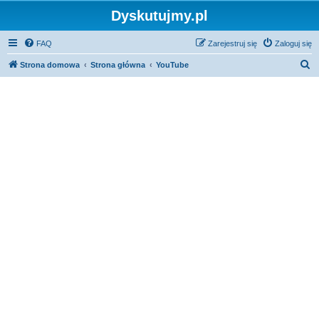
Dyskutujmy.pl
FAQ
Zarejestruj się
Zaloguj się
S
Strona domowa
Strona główna
YouTube
z
u
k
a
j