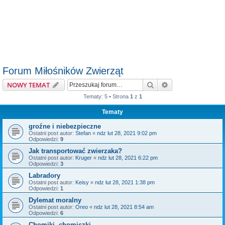
Forum Miłośników Zwierząt
Szukaj
Wyszukiwanie z
NOWY TEMAT
Tematy: 5 • Strona
1
z
1
Tematy
groźne i niebezpieczne
Ostatni post autor:
Stefan
«
ndz lut 28, 2021 9:02 pm
Odpowiedzi:
9
Jak transportować zwierzaka?
Ostatni post autor:
Kruger
«
ndz lut 28, 2021 6:22 pm
Odpowiedzi:
3
Labradory
Ostatni post autor:
Keisy
«
ndz lut 28, 2021 1:38 pm
Odpowiedzi:
1
Dylemat moralny
Ostatni post autor:
Oreo
«
ndz lut 28, 2021 8:54 am
Odpowiedzi:
6
Chomiki, chomiczki...