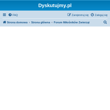
Dyskutujmy.pl
FAQ
Zarejestruj się
Zaloguj się
S
Strona domowa
Strona główna
Forum Miłośników Zwierząt
z
u
k
a
j