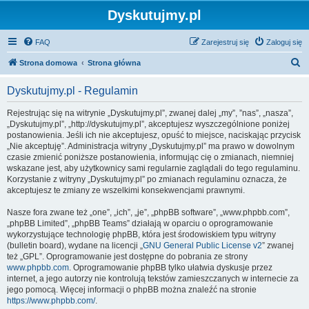
Dyskutujmy.pl
FAQ
Zarejestruj się
Zaloguj się
S
Strona domowa
Strona główna
z
Dyskutujmy.pl - Regulamin
u
k
Rejestrując się na witrynie „Dyskutujmy.pl”, zwanej dalej „my”, ”nas”, „nasza”,
„Dyskutujmy.pl”, „http://dyskutujmy.pl”, akceptujesz wyszczególnione poniżej
a
postanowienia. Jeśli ich nie akceptujesz, opuść to miejsce, naciskając przycisk
j
„Nie akceptuję”. Administracja witryny „Dyskutujmy.pl” ma prawo w dowolnym
czasie zmienić poniższe postanowienia, informując cię o zmianach, niemniej
wskazane jest, aby użytkownicy sami regularnie zaglądali do tego regulaminu.
Korzystanie z witryny „Dyskutujmy.pl” po zmianach regulaminu oznacza, że
akceptujesz te zmiany ze wszelkimi konsekwencjami prawnymi.
Nasze fora zwane też „one”, „ich”, „je”, „phpBB software”, „www.phpbb.com”,
„phpBB Limited”, „phpBB Teams” działają w oparciu o oprogramowanie
wykorzystujące technologię phpBB, która jest środowiskiem typu witryny
(bulletin board), wydane na licencji „
GNU General Public License v2
” zwanej
też „GPL”. Oprogramowanie jest dostępne do pobrania ze strony
www.phpbb.com
. Oprogramowanie phpBB tylko ułatwia dyskusje przez
internet, a jego autorzy nie kontrolują tekstów zamieszczanych w internecie za
jego pomocą. Więcej informacji o phpBB można znaleźć na stronie
https://www.phpbb.com/
.