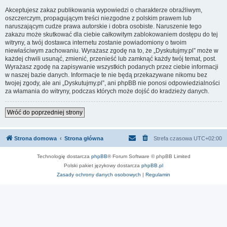
Akceptujesz zakaz publikowania wypowiedzi o charakterze obraźliwym,
oszczerczym, propagującym treści niezgodne z polskim prawem lub
naruszającym cudze prawa autorskie i dobra osobiste. Naruszenie tego
zakazu może skutkować dla ciebie całkowitym zablokowaniem dostępu do tej
witryny, a twój dostawca internetu zostanie powiadomiony o twoim
niewłaściwym zachowaniu. Wyrażasz zgodę na to, że „Dyskutujmy.pl” może w
każdej chwili usunąć, zmienić, przenieść lub zamknąć każdy twój temat, post.
Wyrażasz zgodę na zapisywanie wszystkich podanych przez ciebie informacji
w naszej bazie danych. Informacje te nie będą przekazywane nikomu bez
twojej zgody, ale ani „Dyskutujmy.pl”, ani phpBB nie ponosi odpowiedzialności
za włamania do witryny, podczas których może dojść do kradzieży danych.
Wróć do poprzedniej strony
Strona domowa
Strona główna
Strefa czasowa
UTC+02:00
Technologię dostarcza
phpBB
® Forum Software © phpBB Limited
Polski pakiet językowy dostarcza
phpBB.pl
Zasady ochrony danych osobowych
|
Regulamin