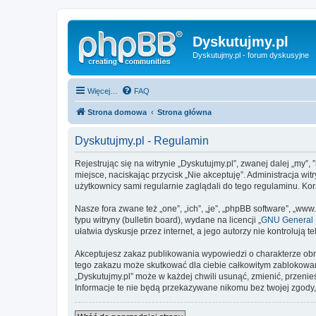
Dyskutujmy.pl
Dyskutujmy.pl - forum dyskusyjne
Więcej…
FAQ
Strona domowa
Strona główna
Dyskutujmy.pl - Regulamin
Rejestrując się na witrynie „Dyskutujmy.pl”, zwanej dalej „my”, 
miejsce, naciskając przycisk „Nie akceptuję”. Administracja w
użytkownicy sami regularnie zaglądali do tego regulaminu. Ko
Nasze fora zwane też „one”, „ich”, „je”, „phpBB software”, „
typu witryny (bulletin board), wydane na licencji „
GNU General P
ułatwia dyskusje przez internet, a jego autorzy nie kontroluj
Akceptujesz zakaz publikowania wypowiedzi o charakterze obr
tego zakazu może skutkować dla ciebie całkowitym zablokowan
„Dyskutujmy.pl” może w każdej chwili usunąć, zmienić, przeni
Informacje te nie będą przekazywane nikomu bez twojej zgody,