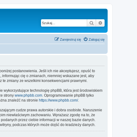
Szukaj
Wyszukiwanie z
Zarejestruj się
Zaloguj się
 poniżej postanowienia. Jeśli ich nie akceptujesz, opuść to
, informując cię o zmianach, niemniej wskazane jest, aby
esz te zmiany ze wszelkimi konsekwencjami prawnymi.
ie wykorzystujące technologię phpBB, która jest środowiskiem
ze strony
www.phpbb.com
. Oprogramowanie phpBB tylko
ożna znaleźć na stronie
https://www.phpbb.com/
.
zającym cudze prawa autorskie i dobra osobiste. Naruszenie
twoim niewłaściwym zachowaniu. Wyrażasz zgodę na to, że
 podanych przez ciebie informacji w naszej bazie danych.
witryny, podczas których może dojść do kradzieży danych.