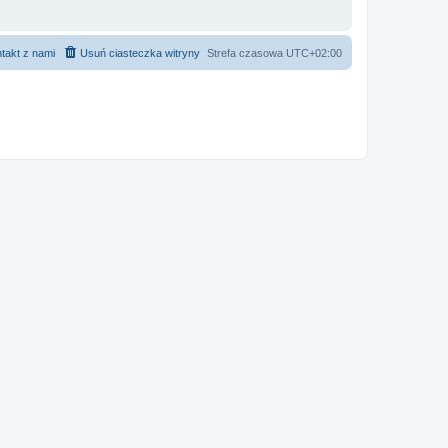
takt z nami
Usuń ciasteczka witryny
Strefa czasowa
UTC+02:00