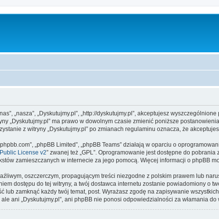
”nas”, „nasza”, „Dyskutujmy.pl”, „http://dyskutujmy.pl”, akceptujesz wyszczególnione
itryny „Dyskutujmy.pl” ma prawo w dowolnym czasie zmienić poniższe postanowienia
rzystanie z witryny „Dyskutujmy.pl” po zmianach regulaminu oznacza, że akceptuj
www.phpbb.com”, „phpBB Limited”, „phpBB Teams” działają w oparciu o oprogramowan
ublic License v2
” zwanej też „GPL”. Oprogramowanie jest dostępne do pobrania 
ą tekstów zamieszczanych w internecie za jego pomocą. Więcej informacji o phpBB m
aźliwym, oszczerczym, propagującym treści niezgodne z polskim prawem lub narus
iem dostępu do tej witryny, a twój dostawca internetu zostanie powiadomiony o 
eść lub zamknąć każdy twój temat, post. Wyrażasz zgodę na zapisywanie wszystkich
 ale ani „Dyskutujmy.pl”, ani phpBB nie ponosi odpowiedzialności za włamania do 