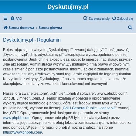
Dyskutujmy.pl
FAQ
Zarejestruj się
Zaloguj się
S
Strona domowa
Strona główna
z
Dyskutujmy.pl - Regulamin
u
k
Rejestrując się na witrynie „Dyskutujmy.pl”, zwanej dalej „my”, ”nas”, „nasza”,
„Dyskutujmy.pl”, „http://dyskutujmy.pl”, akceptujesz wyszczególnione poniżej
a
postanowienia. Jeśli ich nie akceptujesz, opuść to miejsce, naciskając przycisk
j
„Nie akceptuję”. Administracja witryny „Dyskutujmy.pl” ma prawo w dowolnym
czasie zmienić poniższe postanowienia, informując cię o zmianach, niemniej
wskazane jest, aby użytkownicy sami regularnie zaglądali do tego regulaminu.
Korzystanie z witryny „Dyskutujmy.pl” po zmianach regulaminu oznacza, że
akceptujesz te zmiany ze wszelkimi konsekwencjami prawnymi.
Nasze fora zwane też „one”, „ich”, „je”, „phpBB software”, „www.phpbb.com”,
„phpBB Limited”, „phpBB Teams” działają w oparciu o oprogramowanie
wykorzystujące technologię phpBB, która jest środowiskiem typu witryny
(bulletin board), wydane na licencji „
GNU General Public License v2
” zwanej
też „GPL”. Oprogramowanie jest dostępne do pobrania ze strony
www.phpbb.com
. Oprogramowanie phpBB tylko ułatwia dyskusje przez
internet, a jego autorzy nie kontrolują tekstów zamieszczanych w internecie za
jego pomocą. Więcej informacji o phpBB można znaleźć na stronie
https://www.phpbb.com/
.