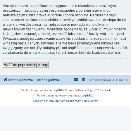
Akceptujesz zakaz publikowania wypowiedzi o charakterze obraźliwym,
oszczerczym, propagującym treści niezgodne z polskim prawem lub
naruszającym cudze prawa autorskie i dobra osobiste. Naruszenie tego
zakazu może skutkować dla ciebie całkowitym zablokowaniem dostępu do tej
witryny, a twój dostawca internetu zostanie powiadomiony o twoim
niewłaściwym zachowaniu. Wyrażasz zgodę na to, że „Dyskutujmy.pl” może w
każdej chwili usunąć, zmienić, przenieść lub zamknąć każdy twój temat, post.
Wyrażasz zgodę na zapisywanie wszystkich podanych przez ciebie informacji
w naszej bazie danych. Informacje te nie będą przekazywane nikomu bez
twojej zgody, ale ani „Dyskutujmy.pl”, ani phpBB nie ponosi odpowiedzialności
za włamania do witryny, podczas których może dojść do kradzieży danych.
Wróć do poprzedniej strony
Strona domowa
Strona główna
Strefa czasowa
UTC+02:00
Technologię dostarcza
phpBB
® Forum Software © phpBB Limited
Polski pakiet językowy dostarcza
phpBB.pl
Zasady ochrony danych osobowych
|
Regulamin