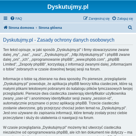
Dyskutujmy.pl
FAQ
Zarejestruj się
Zaloguj się
S
Strona domowa
Strona główna
z
Dyskutujmy.pl - Zasady ochrony danych osobowych
u
k
Ten tekst opisuje, w jaki sposób „Dyskutujmy.pl” i firmy stowarzyszone zwane
dalej „my”, „nas”, „nasz”, „Dyskutujmy.pl”, „http://dyskutujmy.pl” i phpBB zwane
a
dalej „oni”, „ich”, „oprogramowanie phpBB”, „www.phpbb.com”, „phpBB
j
Limited”, „Zespoły phpBB”, korzystają z informacji zwanymi dalej „informacjami
o tobie” zebranych w czasie dowolnej twojej sesji na forum.
Informacje o tobie są zbierane na dwa sposoby. Po pierwsze, przeglądanie
„Dyskutujmy.pl” powoduje, że aplikacja phpBB tworzy kilka ciasteczek, które są
małymi plikami tekstowymi pobranymi do katalogu plików tymczasowych twojej
przeglądarki. Pierwsze dwa ciasteczka zawierają identyfikator użytkownika
zwany „user-id” i anonimowy identyfikator sesji zwany „session-id”,
automatycznie przyznane ci przez aplikację phpBB. Trzecie ciasteczko
zostanie utworzone, gdy przejrzysz chociaż jeden temat na „Dyskutujmy.pl”.
Jest ono używane do zapisania informacji, które tematy zostały przez ciebie
przeczytane i służy do ułatwienia ci nawigacji na forum.
W czasie przeglądania „Dyskutujmy.pl” możemy też utworzyć ciasteczka
niezależne od oprogramowania phpBB, ale ich ten dokument nie dotyczy – ma