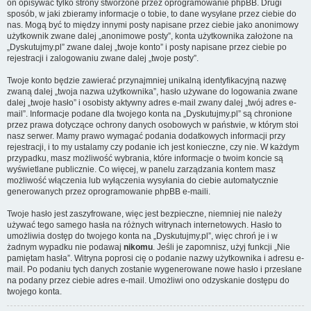
on opisywać tylko strony stworzone przez oprogramowanie phpBB. Drugi
sposób, w jaki zbieramy informacje o tobie, to dane wysyłane przez ciebie do
nas. Mogą być to między innymi posty napisane przez ciebie jako anonimowy
użytkownik zwane dalej „anonimowe posty”, konta użytkownika założone na
„Dyskutujmy.pl” zwane dalej „twoje konto” i posty napisane przez ciebie po
rejestracji i zalogowaniu zwane dalej „twoje posty”.
Twoje konto będzie zawierać przynajmniej unikalną identyfikacyjną nazwę
zwaną dalej „twoja nazwa użytkownika”, hasło używane do logowania zwane
dalej „twoje hasło” i osobisty aktywny adres e-mail zwany dalej „twój adres e-
mail”. Informacje podane dla twojego konta na „Dyskutujmy.pl” są chronione
przez prawa dotyczące ochrony danych osobowych w państwie, w którym stoi
nasz serwer. Mamy prawo wymagać podania dodatkowych informacji przy
rejestracji, i to my ustalamy czy podanie ich jest konieczne, czy nie. W każdym
przypadku, masz możliwość wybrania, które informacje o twoim koncie są
wyświetlane publicznie. Co więcej, w panelu zarządzania kontem masz
możliwość włączenia lub wyłączenia wysyłania do ciebie automatycznie
generowanych przez oprogramowanie phpBB e-maili.
Twoje hasło jest zaszyfrowane, więc jest bezpieczne, niemniej nie należy
używać tego samego hasła na różnych witrynach internetowych. Hasło to
umożliwia dostęp do twojego konta na „Dyskutujmy.pl”, więc chroń je i w
żadnym wypadku nie podawaj
nikomu
. Jeśli je zapomnisz, użyj funkcji „Nie
pamiętam hasła”. Witryna poprosi cię o podanie nazwy użytkownika i adresu e-
mail. Po podaniu tych danych zostanie wygenerowane nowe hasło i przesłane
na podany przez ciebie adres e-mail. Umożliwi ono odzyskanie dostępu do
twojego konta.