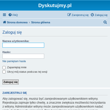
Dyskutujmy.pl
FAQ
Zarejestruj się
Zaloguj się
S
Strona domowa
Strona główna
z
Zaloguj się
u
k
Nazwa użytkownika:
a
j
Hasło:
Nie pamiętam hasła
Zapamiętaj mnie
Ukryj mój status podczas tej sesji
ZAREJESTRUJ SIĘ
Aby zalogować się, musisz być zarejestrowanym użytkownikiem witryny.
Rejestracja zajmuje tylko chwilę, a znacznie zwiększa możliwości korzystania
z witryny. Administrator witryny może zarejestrowanym użytkownikom nadać