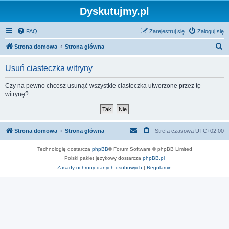
Dyskutujmy.pl
FAQ
Zarejestruj się
Zaloguj się
S
Strona domowa
Strona główna
z
Usuń ciasteczka witryny
u
k
Czy na pewno chcesz usunąć wszystkie ciasteczka utworzone przez tę
witrynę?
a
j
Strona domowa
Strona główna
Strefa czasowa
UTC+02:00
Technologię dostarcza
phpBB
® Forum Software © phpBB Limited
Polski pakiet językowy dostarcza
phpBB.pl
Zasady ochrony danych osobowych
|
Regulamin