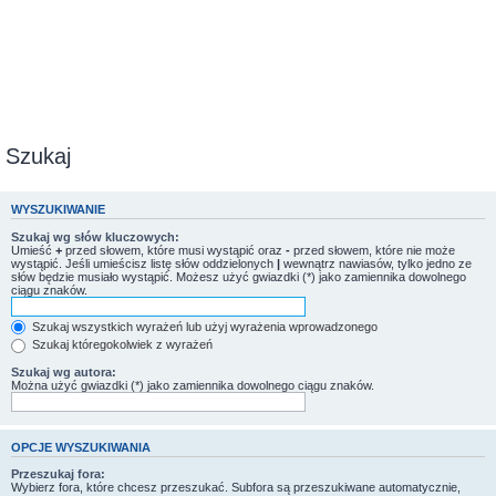
Szukaj
WYSZUKIWANIE
Szukaj wg słów kluczowych:
Umieść
+
przed słowem, które musi wystąpić oraz
-
przed słowem, które nie może
wystąpić. Jeśli umieścisz listę słów oddzielonych
|
wewnątrz nawiasów, tylko jedno ze
słów będzie musiało wystąpić. Możesz użyć gwiazdki (*) jako zamiennika dowolnego
ciągu znaków.
Szukaj wszystkich wyrażeń lub użyj wyrażenia wprowadzonego
Szukaj któregokolwiek z wyrażeń
Szukaj wg autora:
Można użyć gwiazdki (*) jako zamiennika dowolnego ciągu znaków.
OPCJE WYSZUKIWANIA
Przeszukaj fora:
Wybierz fora, które chcesz przeszukać. Subfora są przeszukiwane automatycznie,