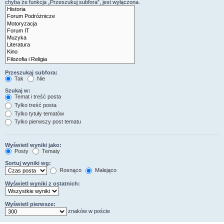
chyba że funkcja „Przeszukuj subfora”, jest wyłączona.
Przeszukaj subfora:
Tak
Nie
Szukaj w:
Temat i treść posta
Tylko treść posta
Tylko tytuły tematów
Tylko pierwszy post tematu
Wyświetl wyniki jako:
Posty
Tematy
Sortuj wyniki wg:
Rosnąco
Malejąco
Wyświetl wyniki z ostatnich:
Wyświetl pierwsze:
znaków w poście