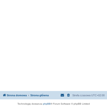
Strona domowa
Strona główna
Strefa czasowa
UTC+02:00
Technologię dostarcza
phpBB
® Forum Software © phpBB Limited