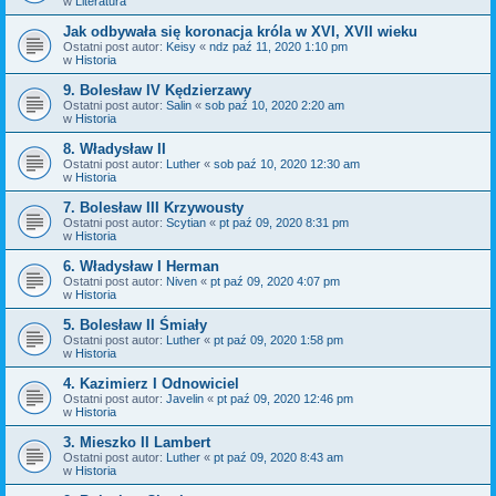
w
Literatura
Jak odbywała się koronacja króla w XVI, XVII wieku
Ostatni post autor:
Keisy
«
ndz paź 11, 2020 1:10 pm
w
Historia
9. Bolesław IV Kędzierzawy
Ostatni post autor:
Salin
«
sob paź 10, 2020 2:20 am
w
Historia
8. Władysław II
Ostatni post autor:
Luther
«
sob paź 10, 2020 12:30 am
w
Historia
7. Bolesław III Krzywousty
Ostatni post autor:
Scytian
«
pt paź 09, 2020 8:31 pm
w
Historia
6. Władysław I Herman
Ostatni post autor:
Niven
«
pt paź 09, 2020 4:07 pm
w
Historia
5. Bolesław II Śmiały
Ostatni post autor:
Luther
«
pt paź 09, 2020 1:58 pm
w
Historia
4. Kazimierz I Odnowiciel
Ostatni post autor:
Javelin
«
pt paź 09, 2020 12:46 pm
w
Historia
3. Mieszko II Lambert
Ostatni post autor:
Luther
«
pt paź 09, 2020 8:43 am
w
Historia