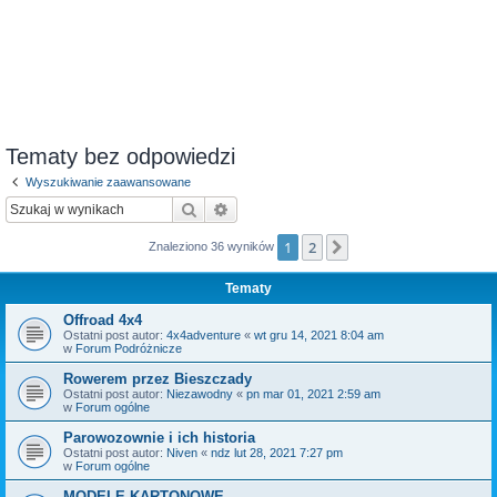
Tematy bez odpowiedzi
Wyszukiwanie zaawansowane
Szukaj
Wyszukiwanie zaawansowane
1
2
Następna
Znaleziono 36 wyników
Tematy
Offroad 4x4
Ostatni post autor:
4x4adventure
«
wt gru 14, 2021 8:04 am
w
Forum Podróżnicze
Rowerem przez Bieszczady
Ostatni post autor:
Niezawodny
«
pn mar 01, 2021 2:59 am
w
Forum ogólne
Parowozownie i ich historia
Ostatni post autor:
Niven
«
ndz lut 28, 2021 7:27 pm
w
Forum ogólne
MODELE KARTONOWE