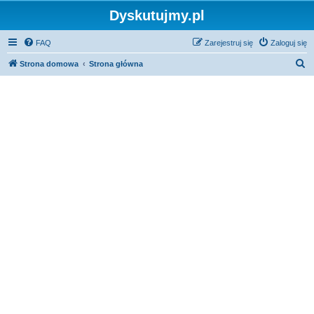
Dyskutujmy.pl
FAQ
Zarejestruj się
Zaloguj się
S
Strona domowa
Strona główna
z
u
k
a
j