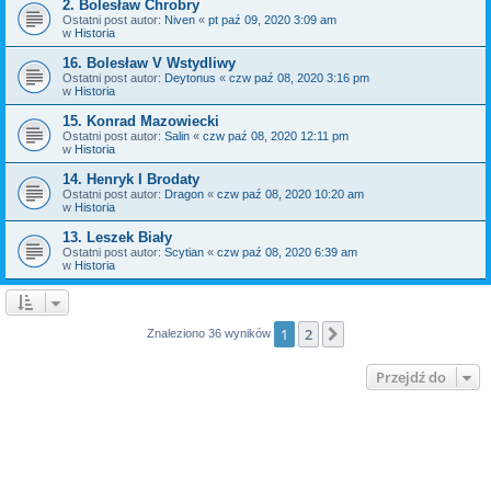
2. Bolesław Chrobry
Ostatni post autor:
Niven
«
pt paź 09, 2020 3:09 am
w
Historia
16. Bolesław V Wstydliwy
Ostatni post autor:
Deytonus
«
czw paź 08, 2020 3:16 pm
w
Historia
15. Konrad Mazowiecki
Ostatni post autor:
Salin
«
czw paź 08, 2020 12:11 pm
w
Historia
14. Henryk I Brodaty
Ostatni post autor:
Dragon
«
czw paź 08, 2020 10:20 am
w
Historia
13. Leszek Biały
Ostatni post autor:
Scytian
«
czw paź 08, 2020 6:39 am
w
Historia
1
2
Następna
Znaleziono 36 wyników
Przejdź do