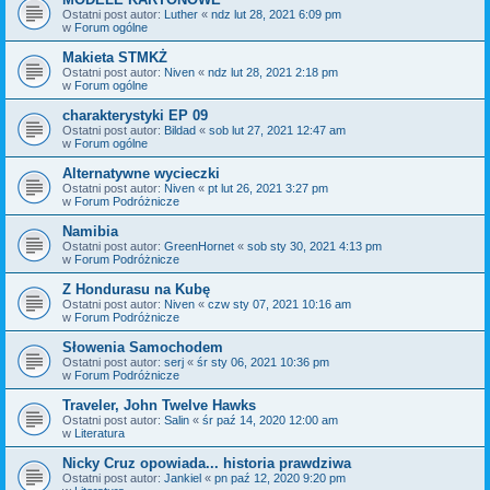
Ostatni post autor:
Luther
«
ndz lut 28, 2021 6:09 pm
w
Forum ogólne
Makieta STMKŻ
Ostatni post autor:
Niven
«
ndz lut 28, 2021 2:18 pm
w
Forum ogólne
charakterystyki EP 09
Ostatni post autor:
Bildad
«
sob lut 27, 2021 12:47 am
w
Forum ogólne
Alternatywne wycieczki
Ostatni post autor:
Niven
«
pt lut 26, 2021 3:27 pm
w
Forum Podróżnicze
Namibia
Ostatni post autor:
GreenHornet
«
sob sty 30, 2021 4:13 pm
w
Forum Podróżnicze
Z Hondurasu na Kubę
Ostatni post autor:
Niven
«
czw sty 07, 2021 10:16 am
w
Forum Podróżnicze
Słowenia Samochodem
Ostatni post autor:
serj
«
śr sty 06, 2021 10:36 pm
w
Forum Podróżnicze
Traveler, John Twelve Hawks
Ostatni post autor:
Salin
«
śr paź 14, 2020 12:00 am
w
Literatura
Nicky Cruz opowiada... historia prawdziwa
Ostatni post autor:
Jankiel
«
pn paź 12, 2020 9:20 pm