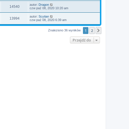
autor:
Dragon
14540
czw paź 08, 2020 10:20 am
autor:
Scytian
13994
czw paź 08, 2020 6:39 am
1
2
Następna
Znaleziono 36 wyników
Przejdź do