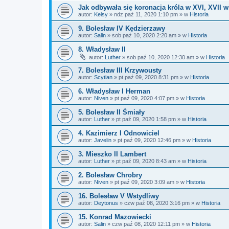
Jak odbywała się koronacja króla w XVI, XVII w
autor:
Keisy
» ndz paź 11, 2020 1:10 pm » w
Historia
9. Bolesław IV Kędzierzawy
autor:
Salin
» sob paź 10, 2020 2:20 am » w
Historia
8. Władysław II
autor:
Luther
» sob paź 10, 2020 12:30 am » w
Historia
7. Bolesław III Krzywousty
autor:
Scytian
» pt paź 09, 2020 8:31 pm » w
Historia
6. Władysław I Herman
autor:
Niven
» pt paź 09, 2020 4:07 pm » w
Historia
5. Bolesław II Śmiały
autor:
Luther
» pt paź 09, 2020 1:58 pm » w
Historia
4. Kazimierz I Odnowiciel
autor:
Javelin
» pt paź 09, 2020 12:46 pm » w
Historia
3. Mieszko II Lambert
autor:
Luther
» pt paź 09, 2020 8:43 am » w
Historia
2. Bolesław Chrobry
autor:
Niven
» pt paź 09, 2020 3:09 am » w
Historia
16. Bolesław V Wstydliwy
autor:
Deytonus
» czw paź 08, 2020 3:16 pm » w
Historia
15. Konrad Mazowiecki
autor:
Salin
» czw paź 08, 2020 12:11 pm » w
Historia