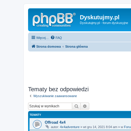
Dyskutujmy.pl
Dyskutujmy.pl - forum dyskusyjne
Więcej…
FAQ
Strona domowa
Strona główna
Tematy bez odpowiedzi
Wyszukiwanie zaawansowane
Szukaj
Wyszukiwanie zaawan
TEMATY
Offroad 4x4
autor:
4x4adventure
» wt gru 14, 2021 8:04 am » w
Foru