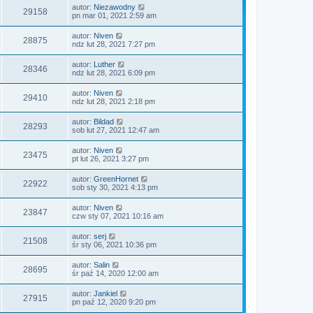
autor:
Niezawodny
29158
pn mar 01, 2021 2:59 am
autor:
Niven
28875
ndz lut 28, 2021 7:27 pm
autor:
Luther
28346
ndz lut 28, 2021 6:09 pm
autor:
Niven
29410
ndz lut 28, 2021 2:18 pm
autor:
Bildad
28293
sob lut 27, 2021 12:47 am
autor:
Niven
23475
pt lut 26, 2021 3:27 pm
autor:
GreenHornet
22922
sob sty 30, 2021 4:13 pm
autor:
Niven
23847
czw sty 07, 2021 10:16 am
autor:
serj
21508
śr sty 06, 2021 10:36 pm
autor:
Salin
28695
śr paź 14, 2020 12:00 am
autor:
Jankiel
27915
pn paź 12, 2020 9:20 pm