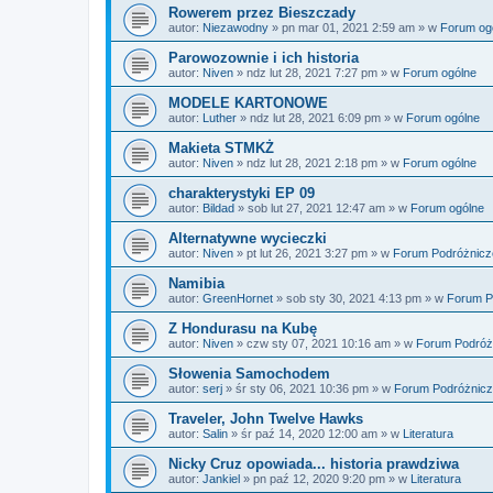
Rowerem przez Bieszczady
autor:
Niezawodny
» pn mar 01, 2021 2:59 am » w
Forum og
Parowozownie i ich historia
autor:
Niven
» ndz lut 28, 2021 7:27 pm » w
Forum ogólne
MODELE KARTONOWE
autor:
Luther
» ndz lut 28, 2021 6:09 pm » w
Forum ogólne
Makieta STMKŻ
autor:
Niven
» ndz lut 28, 2021 2:18 pm » w
Forum ogólne
charakterystyki EP 09
autor:
Bildad
» sob lut 27, 2021 12:47 am » w
Forum ogólne
Alternatywne wycieczki
autor:
Niven
» pt lut 26, 2021 3:27 pm » w
Forum Podróżnicz
Namibia
autor:
GreenHornet
» sob sty 30, 2021 4:13 pm » w
Forum P
Z Hondurasu na Kubę
autor:
Niven
» czw sty 07, 2021 10:16 am » w
Forum Podróż
Słowenia Samochodem
autor:
serj
» śr sty 06, 2021 10:36 pm » w
Forum Podróżnic
Traveler, John Twelve Hawks
autor:
Salin
» śr paź 14, 2020 12:00 am » w
Literatura
Nicky Cruz opowiada... historia prawdziwa
autor:
Jankiel
» pn paź 12, 2020 9:20 pm » w
Literatura