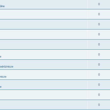
0
ólne
0
0
0
0
0
e
0
odróżnicze
0
nicze
0
ze
0
0