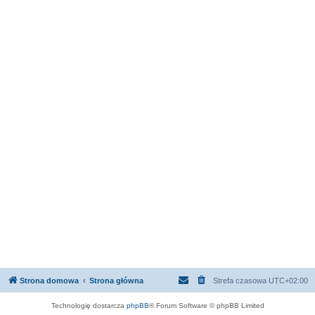
Strona domowa
Strona główna
Strefa czasowa
UTC+02:00
Technologię dostarcza
phpBB
® Forum Software © phpBB Limited