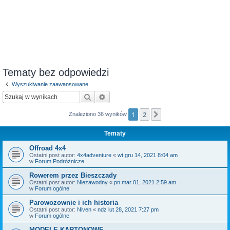
Tematy bez odpowiedzi
Wyszukiwanie zaawansowane
Szukaj
Wyszukiwanie zaawansowane
1
2
Następna
Znaleziono 36 wyników
Tematy
Offroad 4x4
Ostatni post autor:
4x4adventure
«
wt gru 14, 2021 8:04 am
w
Forum Podróżnicze
Rowerem przez Bieszczady
Ostatni post autor:
Niezawodny
«
pn mar 01, 2021 2:59 am
w
Forum ogólne
Parowozownie i ich historia
Ostatni post autor:
Niven
«
ndz lut 28, 2021 7:27 pm
w
Forum ogólne
MODELE KARTONOWE