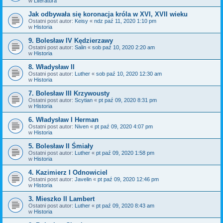
w
Literatura
Jak odbywała się koronacja króla w XVI, XVII wieku
Ostatni post autor:
Keisy
«
ndz paź 11, 2020 1:10 pm
w
Historia
9. Bolesław IV Kędzierzawy
Ostatni post autor:
Salin
«
sob paź 10, 2020 2:20 am
w
Historia
8. Władysław II
Ostatni post autor:
Luther
«
sob paź 10, 2020 12:30 am
w
Historia
7. Bolesław III Krzywousty
Ostatni post autor:
Scytian
«
pt paź 09, 2020 8:31 pm
w
Historia
6. Władysław I Herman
Ostatni post autor:
Niven
«
pt paź 09, 2020 4:07 pm
w
Historia
5. Bolesław II Śmiały
Ostatni post autor:
Luther
«
pt paź 09, 2020 1:58 pm
w
Historia
4. Kazimierz I Odnowiciel
Ostatni post autor:
Javelin
«
pt paź 09, 2020 12:46 pm
w
Historia
3. Mieszko II Lambert
Ostatni post autor:
Luther
«
pt paź 09, 2020 8:43 am
w
Historia