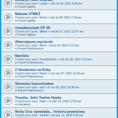
Ostatni post autor:
Luther
«
ndz lut 28, 2021 6:09 pm
w
Forum ogólne
Makieta STMKŻ
Ostatni post autor:
Niven
«
ndz lut 28, 2021 2:18 pm
w
Forum ogólne
charakterystyki EP 09
Ostatni post autor:
Bildad
«
sob lut 27, 2021 12:47 am
w
Forum ogólne
Alternatywne wycieczki
Ostatni post autor:
Niven
«
pt lut 26, 2021 3:27 pm
w
Forum Podróżnicze
Namibia
Ostatni post autor:
GreenHornet
«
sob sty 30, 2021 4:13 pm
w
Forum Podróżnicze
Z Hondurasu na Kubę
Ostatni post autor:
Niven
«
czw sty 07, 2021 10:16 am
w
Forum Podróżnicze
Słowenia Samochodem
Ostatni post autor:
serj
«
śr sty 06, 2021 10:36 pm
w
Forum Podróżnicze
Traveler, John Twelve Hawks
Ostatni post autor:
Salin
«
śr paź 14, 2020 12:00 am
w
Literatura
Nicky Cruz opowiada... historia prawdziwa
Ostatni post autor:
Jankiel
«
pn paź 12, 2020 9:20 pm