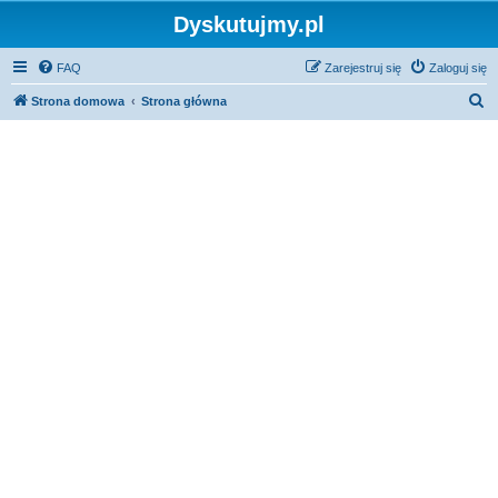
Dyskutujmy.pl
FAQ
Zarejestruj się
Zaloguj się
S
Strona domowa
Strona główna
z
u
k
a
j