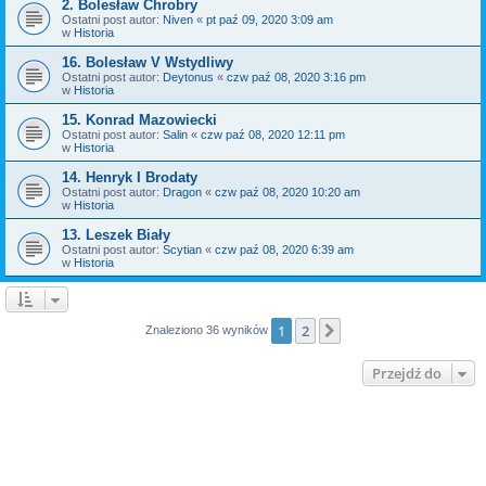
2. Bolesław Chrobry
Ostatni post autor:
Niven
«
pt paź 09, 2020 3:09 am
w
Historia
16. Bolesław V Wstydliwy
Ostatni post autor:
Deytonus
«
czw paź 08, 2020 3:16 pm
w
Historia
15. Konrad Mazowiecki
Ostatni post autor:
Salin
«
czw paź 08, 2020 12:11 pm
w
Historia
14. Henryk I Brodaty
Ostatni post autor:
Dragon
«
czw paź 08, 2020 10:20 am
w
Historia
13. Leszek Biały
Ostatni post autor:
Scytian
«
czw paź 08, 2020 6:39 am
w
Historia
1
2
Następna
Znaleziono 36 wyników
Przejdź do