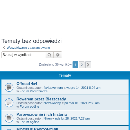
Tematy bez odpowiedzi
Wyszukiwanie zaawansowane
Szukaj
Wyszukiwanie zaawansowane
1
2
Następna
Znaleziono 36 wyników
Tematy
Offroad 4x4
Ostatni post autor:
4x4adventure
«
wt gru 14, 2021 8:04 am
w
Forum Podróżnicze
Rowerem przez Bieszczady
Ostatni post autor:
Niezawodny
«
pn mar 01, 2021 2:59 am
w
Forum ogólne
Parowozownie i ich historia
Ostatni post autor:
Niven
«
ndz lut 28, 2021 7:27 pm
w
Forum ogólne
MODELE KARTONOWE