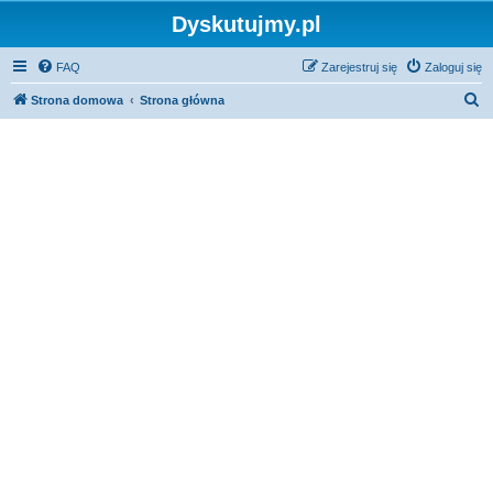
Dyskutujmy.pl
FAQ
Zarejestruj się
Zaloguj się
S
Strona domowa
Strona główna
z
u
k
a
j