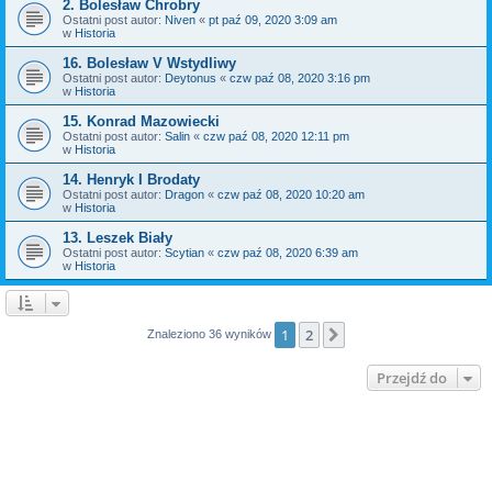
2. Bolesław Chrobry
Ostatni post autor:
Niven
«
pt paź 09, 2020 3:09 am
w
Historia
16. Bolesław V Wstydliwy
Ostatni post autor:
Deytonus
«
czw paź 08, 2020 3:16 pm
w
Historia
15. Konrad Mazowiecki
Ostatni post autor:
Salin
«
czw paź 08, 2020 12:11 pm
w
Historia
14. Henryk I Brodaty
Ostatni post autor:
Dragon
«
czw paź 08, 2020 10:20 am
w
Historia
13. Leszek Biały
Ostatni post autor:
Scytian
«
czw paź 08, 2020 6:39 am
w
Historia
1
2
Następna
Znaleziono 36 wyników
Przejdź do