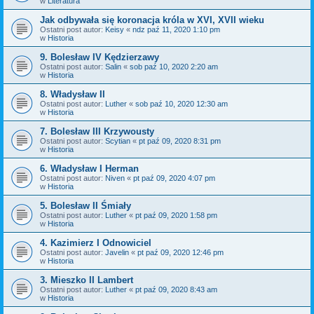
w
Literatura
Jak odbywała się koronacja króla w XVI, XVII wieku
Ostatni post autor:
Keisy
«
ndz paź 11, 2020 1:10 pm
w
Historia
9. Bolesław IV Kędzierzawy
Ostatni post autor:
Salin
«
sob paź 10, 2020 2:20 am
w
Historia
8. Władysław II
Ostatni post autor:
Luther
«
sob paź 10, 2020 12:30 am
w
Historia
7. Bolesław III Krzywousty
Ostatni post autor:
Scytian
«
pt paź 09, 2020 8:31 pm
w
Historia
6. Władysław I Herman
Ostatni post autor:
Niven
«
pt paź 09, 2020 4:07 pm
w
Historia
5. Bolesław II Śmiały
Ostatni post autor:
Luther
«
pt paź 09, 2020 1:58 pm
w
Historia
4. Kazimierz I Odnowiciel
Ostatni post autor:
Javelin
«
pt paź 09, 2020 12:46 pm
w
Historia
3. Mieszko II Lambert
Ostatni post autor:
Luther
«
pt paź 09, 2020 8:43 am
w
Historia