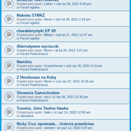
Ostatni post autor:
Luther
«
ndz lut 28, 2021 6:09 pm
w
Forum ogólne
Makieta STMKŻ
Ostatni post autor:
Niven
«
ndz lut 28, 2021 2:18 pm
w
Forum ogólne
charakterystyki EP 09
Ostatni post autor:
Bildad
«
sob lut 27, 2021 12:47 am
w
Forum ogólne
Alternatywne wycieczki
Ostatni post autor:
Niven
«
pt lut 26, 2021 3:27 pm
w
Forum Podróżnicze
Namibia
Ostatni post autor:
GreenHornet
«
sob sty 30, 2021 4:13 pm
w
Forum Podróżnicze
Z Hondurasu na Kubę
Ostatni post autor:
Niven
«
czw sty 07, 2021 10:16 am
w
Forum Podróżnicze
Słowenia Samochodem
Ostatni post autor:
serj
«
śr sty 06, 2021 10:36 pm
w
Forum Podróżnicze
Traveler, John Twelve Hawks
Ostatni post autor:
Salin
«
śr paź 14, 2020 12:00 am
w
Literatura
Nicky Cruz opowiada... historia prawdziwa
Ostatni post autor:
Jankiel
«
pn paź 12, 2020 9:20 pm