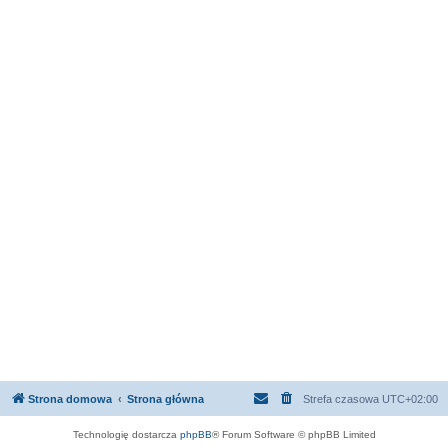
Strona domowa
Strona główna
Strefa czasowa
UTC+02:00
Technologię dostarcza
phpBB
® Forum Software © phpBB Limited