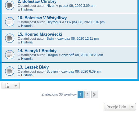
2. Bolesław Chrobry
Ostatni post autor:
Niven
«
pt paź 09, 2020 3:09 am
w
Historia
16. Bolesław V Wstydliwy
Ostatni post autor:
Deytonus
«
czw paź 08, 2020 3:16 pm
w
Historia
15. Konrad Mazowiecki
Ostatni post autor:
Salin
«
czw paź 08, 2020 12:11 pm
w
Historia
14. Henryk I Brodaty
Ostatni post autor:
Dragon
«
czw paź 08, 2020 10:20 am
w
Historia
13. Leszek Biały
Ostatni post autor:
Scytian
«
czw paź 08, 2020 6:39 am
w
Historia
1
2
Następna
Znaleziono 36 wyników
Przejdź do