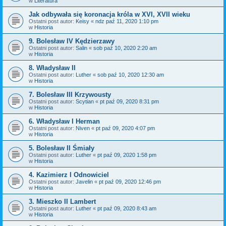
w
Literatura
Jak odbywała się koronacja króla w XVI, XVII wieku
Ostatni post autor:
Keisy
«
ndz paź 11, 2020 1:10 pm
w
Historia
9. Bolesław IV Kędzierzawy
Ostatni post autor:
Salin
«
sob paź 10, 2020 2:20 am
w
Historia
8. Władysław II
Ostatni post autor:
Luther
«
sob paź 10, 2020 12:30 am
w
Historia
7. Bolesław III Krzywousty
Ostatni post autor:
Scytian
«
pt paź 09, 2020 8:31 pm
w
Historia
6. Władysław I Herman
Ostatni post autor:
Niven
«
pt paź 09, 2020 4:07 pm
w
Historia
5. Bolesław II Śmiały
Ostatni post autor:
Luther
«
pt paź 09, 2020 1:58 pm
w
Historia
4. Kazimierz I Odnowiciel
Ostatni post autor:
Javelin
«
pt paź 09, 2020 12:46 pm
w
Historia
3. Mieszko II Lambert
Ostatni post autor:
Luther
«
pt paź 09, 2020 8:43 am
w
Historia