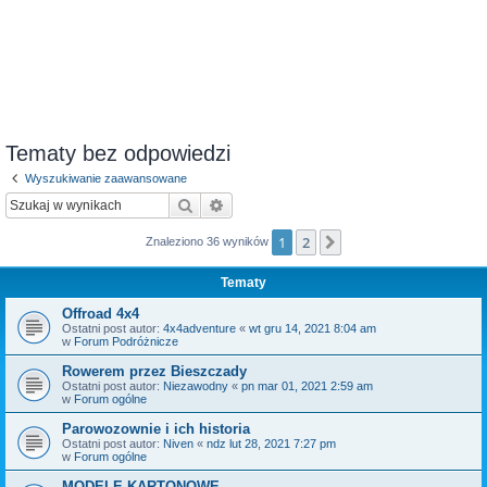
Tematy bez odpowiedzi
Wyszukiwanie zaawansowane
Szukaj
Wyszukiwanie zaawansowane
1
2
Następna
Znaleziono 36 wyników
Tematy
Offroad 4x4
Ostatni post autor:
4x4adventure
«
wt gru 14, 2021 8:04 am
w
Forum Podróżnicze
Rowerem przez Bieszczady
Ostatni post autor:
Niezawodny
«
pn mar 01, 2021 2:59 am
w
Forum ogólne
Parowozownie i ich historia
Ostatni post autor:
Niven
«
ndz lut 28, 2021 7:27 pm
w
Forum ogólne
MODELE KARTONOWE