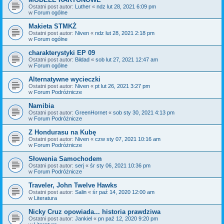
Ostatni post autor:
Luther
«
ndz lut 28, 2021 6:09 pm
w
Forum ogólne
Makieta STMKŻ
Ostatni post autor:
Niven
«
ndz lut 28, 2021 2:18 pm
w
Forum ogólne
charakterystyki EP 09
Ostatni post autor:
Bildad
«
sob lut 27, 2021 12:47 am
w
Forum ogólne
Alternatywne wycieczki
Ostatni post autor:
Niven
«
pt lut 26, 2021 3:27 pm
w
Forum Podróżnicze
Namibia
Ostatni post autor:
GreenHornet
«
sob sty 30, 2021 4:13 pm
w
Forum Podróżnicze
Z Hondurasu na Kubę
Ostatni post autor:
Niven
«
czw sty 07, 2021 10:16 am
w
Forum Podróżnicze
Słowenia Samochodem
Ostatni post autor:
serj
«
śr sty 06, 2021 10:36 pm
w
Forum Podróżnicze
Traveler, John Twelve Hawks
Ostatni post autor:
Salin
«
śr paź 14, 2020 12:00 am
w
Literatura
Nicky Cruz opowiada... historia prawdziwa
Ostatni post autor:
Jankiel
«
pn paź 12, 2020 9:20 pm