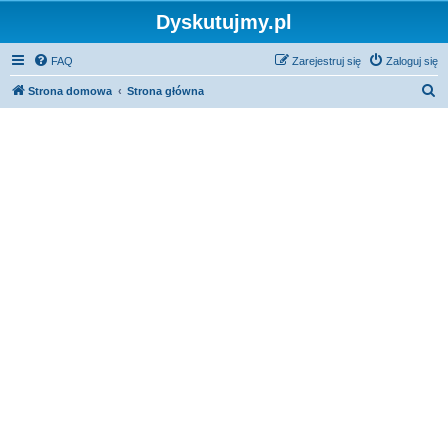
Dyskutujmy.pl
FAQ
Zarejestruj się
Zaloguj się
S
Strona domowa
Strona główna
z
u
k
a
j