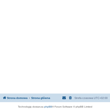
Strona domowa
Strona główna
Strefa czasowa
UTC+02:00
Technologię dostarcza
phpBB
® Forum Software © phpBB Limited