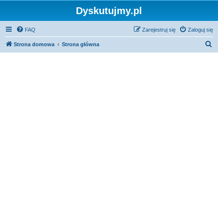
Dyskutujmy.pl
FAQ
Zarejestruj się
Zaloguj się
S
Strona domowa
Strona główna
z
u
k
a
j