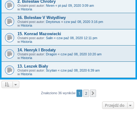
2. Bolesław Chrobry
Ostatni post autor:
Niven
«
pt paź 09, 2020 3:09 am
w
Historia
16. Bolesław V Wstydliwy
Ostatni post autor:
Deytonus
«
czw paź 08, 2020 3:16 pm
w
Historia
15. Konrad Mazowiecki
Ostatni post autor:
Salin
«
czw paź 08, 2020 12:11 pm
w
Historia
14. Henryk I Brodaty
Ostatni post autor:
Dragon
«
czw paź 08, 2020 10:20 am
w
Historia
13. Leszek Biały
Ostatni post autor:
Scytian
«
czw paź 08, 2020 6:39 am
w
Historia
1
2
Następna
Znaleziono 36 wyników
Przejdź do