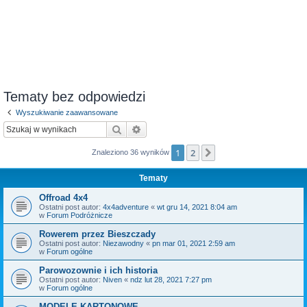
Tematy bez odpowiedzi
Wyszukiwanie zaawansowane
Szukaj
Wyszukiwanie zaawansowane
1
2
Następna
Znaleziono 36 wyników
Tematy
Offroad 4x4
Ostatni post autor:
4x4adventure
«
wt gru 14, 2021 8:04 am
w
Forum Podróżnicze
Rowerem przez Bieszczady
Ostatni post autor:
Niezawodny
«
pn mar 01, 2021 2:59 am
w
Forum ogólne
Parowozownie i ich historia
Ostatni post autor:
Niven
«
ndz lut 28, 2021 7:27 pm
w
Forum ogólne
MODELE KARTONOWE