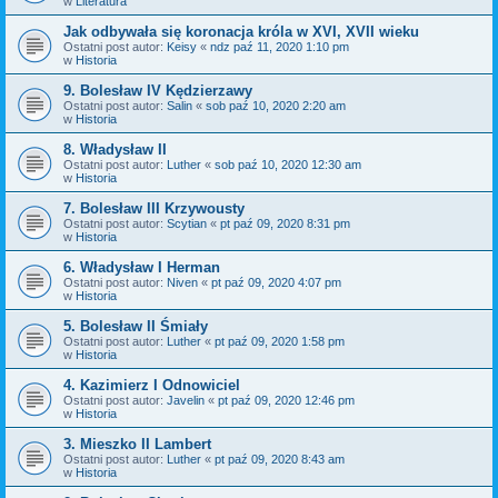
w
Literatura
Jak odbywała się koronacja króla w XVI, XVII wieku
Ostatni post autor:
Keisy
«
ndz paź 11, 2020 1:10 pm
w
Historia
9. Bolesław IV Kędzierzawy
Ostatni post autor:
Salin
«
sob paź 10, 2020 2:20 am
w
Historia
8. Władysław II
Ostatni post autor:
Luther
«
sob paź 10, 2020 12:30 am
w
Historia
7. Bolesław III Krzywousty
Ostatni post autor:
Scytian
«
pt paź 09, 2020 8:31 pm
w
Historia
6. Władysław I Herman
Ostatni post autor:
Niven
«
pt paź 09, 2020 4:07 pm
w
Historia
5. Bolesław II Śmiały
Ostatni post autor:
Luther
«
pt paź 09, 2020 1:58 pm
w
Historia
4. Kazimierz I Odnowiciel
Ostatni post autor:
Javelin
«
pt paź 09, 2020 12:46 pm
w
Historia
3. Mieszko II Lambert
Ostatni post autor:
Luther
«
pt paź 09, 2020 8:43 am
w
Historia