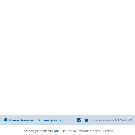
Strona domowa
Strona główna
Strefa czasowa
UTC+02:00
Technologię dostarcza
phpBB
® Forum Software © phpBB Limited