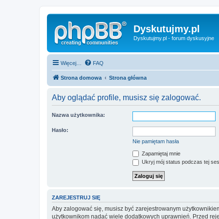
Dyskutujmy.pl
Dyskutujmy.pl - forum dyskusyjne
Więcej…
FAQ
Strona domowa
Strona główna
Aby oglądać profile, musisz się zalogować.
Nazwa użytkownika:
Hasło:
Nie pamiętam hasła
Zapamiętaj mnie
Ukryj mój status podczas tej ses
ZAREJESTRUJ SIĘ
Aby zalogować się, musisz być zarejestrowanym użytkownikiem w
użytkownikom nadać wiele dodatkowych uprawnień. Przed reje