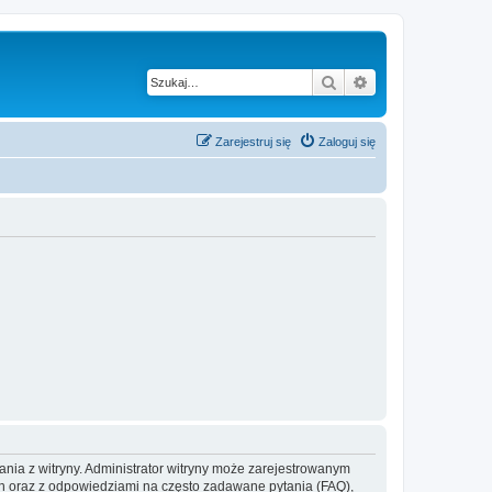
Szukaj
Wyszukiwanie z
Zarejestruj się
Zaloguj się
ania z witryny. Administrator witryny może zarejestrowanym
 oraz z odpowiedziami na często zadawane pytania (FAQ),