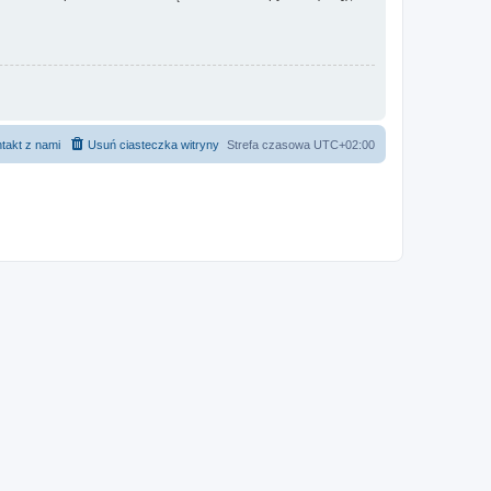
takt z nami
Usuń ciasteczka witryny
Strefa czasowa
UTC+02:00