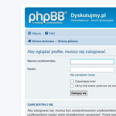
Dyskutujmy.pl
Dyskutujmy.pl - forum dyskusyjne
Więcej…
FAQ
Strona domowa
Strona główna
Aby oglądać profile, musisz się zalogować.
Nazwa użytkownika:
Hasło:
Nie pamiętam hasła
Zapamiętaj mnie
Ukryj mój status podczas tej ses
ZAREJESTRUJ SIĘ
Aby zalogować się, musisz być zarejestrowanym użytkownikiem w
użytkownikom nadać wiele dodatkowych uprawnień. Przed reje