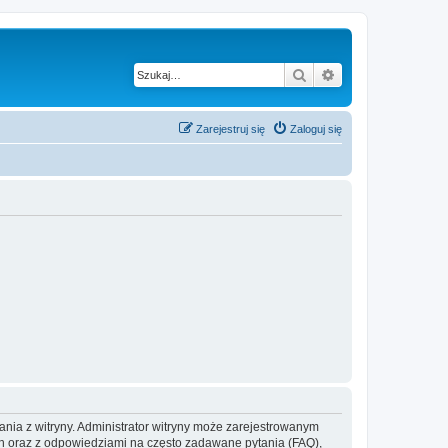
Szukaj
Wyszukiwanie z
Zarejestruj się
Zaloguj się
ania z witryny. Administrator witryny może zarejestrowanym
 oraz z odpowiedziami na często zadawane pytania (FAQ),