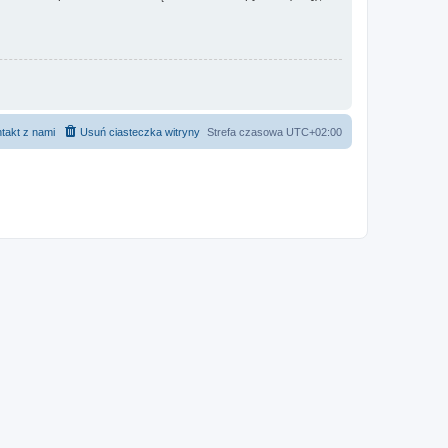
takt z nami
Usuń ciasteczka witryny
Strefa czasowa
UTC+02:00