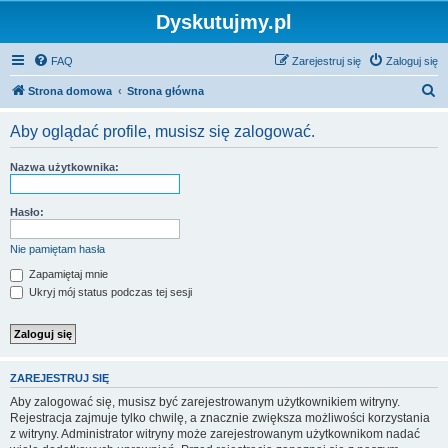
Dyskutujmy.pl
FAQ
Zarejestruj się
Zaloguj się
S
Strona domowa
Strona główna
z
Aby oglądać profile, musisz się zalogować.
u
k
Nazwa użytkownika:
a
j
Hasło:
Nie pamiętam hasła
Zapamiętaj mnie
Ukryj mój status podczas tej sesji
ZAREJESTRUJ SIĘ
Aby zalogować się, musisz być zarejestrowanym użytkownikiem witryny.
Rejestracja zajmuje tylko chwilę, a znacznie zwiększa możliwości korzystania
z witryny. Administrator witryny może zarejestrowanym użytkownikom nadać