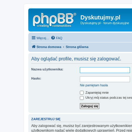
Dyskutujmy.pl
Dyskutujmy.pl - forum dyskusyjne
Więcej…
FAQ
Strona domowa
Strona główna
Aby oglądać profile, musisz się zalogować.
Nazwa użytkownika:
Hasło:
Nie pamiętam hasła
Zapamiętaj mnie
Ukryj mój status podczas tej ses
ZAREJESTRUJ SIĘ
Aby zalogować się, musisz być zarejestrowanym użytkownikiem w
użytkownikom nadać wiele dodatkowych uprawnień. Przed reje