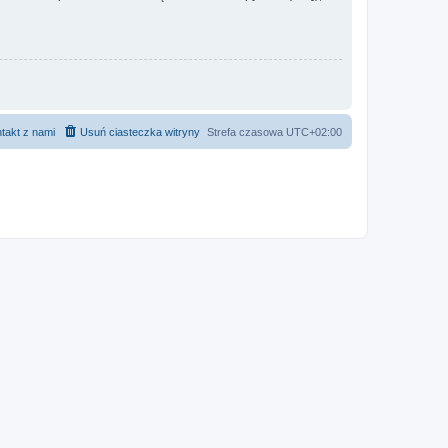
takt z nami
Usuń ciasteczka witryny
Strefa czasowa
UTC+02:00