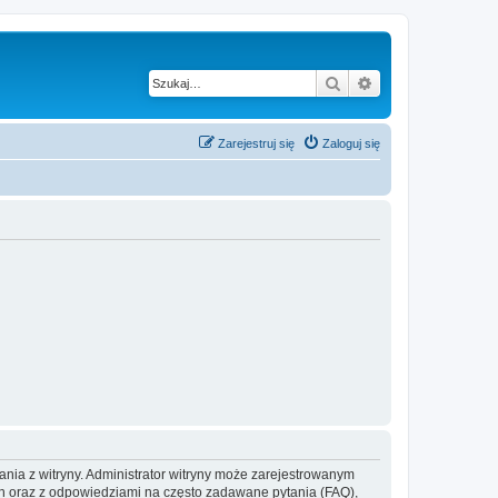
Szukaj
Wyszukiwanie z
Zarejestruj się
Zaloguj się
ania z witryny. Administrator witryny może zarejestrowanym
 oraz z odpowiedziami na często zadawane pytania (FAQ),