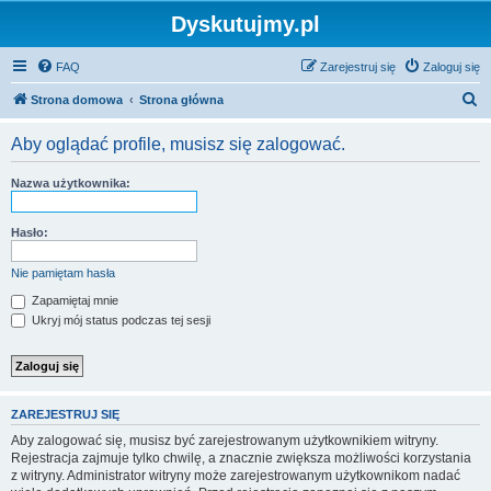
Dyskutujmy.pl
FAQ
Zarejestruj się
Zaloguj się
S
Strona domowa
Strona główna
z
Aby oglądać profile, musisz się zalogować.
u
k
Nazwa użytkownika:
a
j
Hasło:
Nie pamiętam hasła
Zapamiętaj mnie
Ukryj mój status podczas tej sesji
ZAREJESTRUJ SIĘ
Aby zalogować się, musisz być zarejestrowanym użytkownikiem witryny.
Rejestracja zajmuje tylko chwilę, a znacznie zwiększa możliwości korzystania
z witryny. Administrator witryny może zarejestrowanym użytkownikom nadać