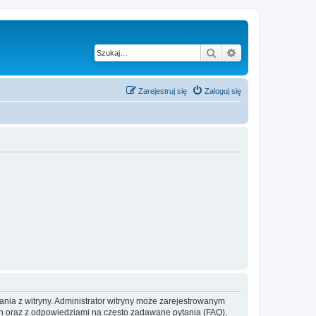
Szukaj
Wyszukiwanie z
Zarejestruj się
Zaloguj się
ania z witryny. Administrator witryny może zarejestrowanym
 oraz z odpowiedziami na często zadawane pytania (FAQ),