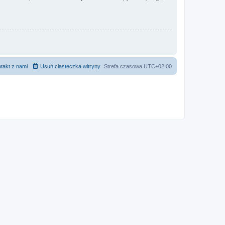
takt z nami
Usuń ciasteczka witryny
Strefa czasowa
UTC+02:00