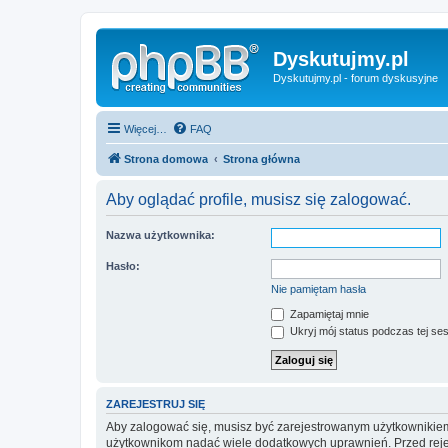
Dyskutujmy.pl
Dyskutujmy.pl - forum dyskusyjne
Więcej…
FAQ
Strona domowa
Strona główna
Aby oglądać profile, musisz się zalogować.
Nazwa użytkownika:
Hasło:
Nie pamiętam hasła
Zapamiętaj mnie
Ukryj mój status podczas tej ses
ZAREJESTRUJ SIĘ
Aby zalogować się, musisz być zarejestrowanym użytkownikiem w
użytkownikom nadać wiele dodatkowych uprawnień. Przed reje