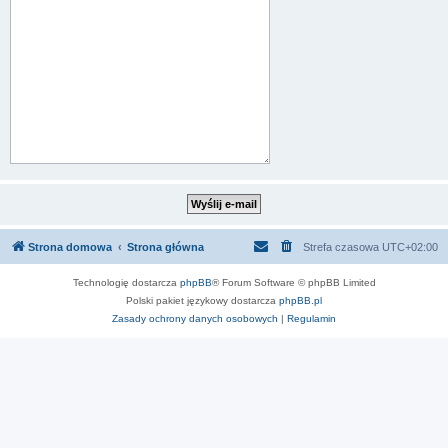
Strona domowa
Strona główna
Strefa czasowa
UTC+02:00
Technologię dostarcza
phpBB
® Forum Software © phpBB Limited
Polski pakiet językowy dostarcza
phpBB.pl
Zasady ochrony danych osobowych
|
Regulamin