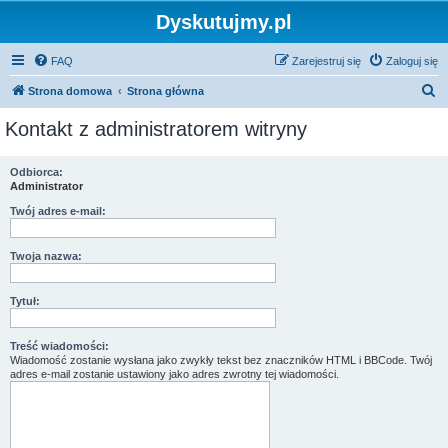
Dyskutujmy.pl
FAQ
Zarejestruj się
Zaloguj się
S
Strona domowa
Strona główna
z
Kontakt z administratorem witryny
u
k
Odbiorca:
Administrator
a
j
Twój adres e-mail:
Twoja nazwa:
Tytuł:
Treść wiadomości:
Wiadomość zostanie wysłana jako zwykły tekst bez znaczników HTML i BBCode. Twój
adres e-mail zostanie ustawiony jako adres zwrotny tej wiadomości.