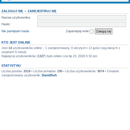
ZALOGUJ SIĘ
•
ZAREJESTRUJ SIĘ
Nazwa użytkownika:
Hasło:
Nie pamiętam hasła
Zapamiętaj mnie
KTO JEST ONLINE
Jest
14
użytkowników online :: 1 zarejestrowany, 0 ukrytych i 13 gości (wg danych z
ostatnich 5 minut)
Najwięcej użytkowników (
1327
) było online czw lip 23, 2026 5:32 pm
STATYSTYKI
Liczba postów:
2518
• Liczba tematów:
195
• Liczba użytkowników:
3674
• Ostatnio
zarejestrowany użytkownik:
DavidDuh