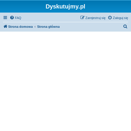
Dyskutujmy.pl
FAQ
Zarejestruj się
Zaloguj się
S
Strona domowa
Strona główna
z
u
k
a
j