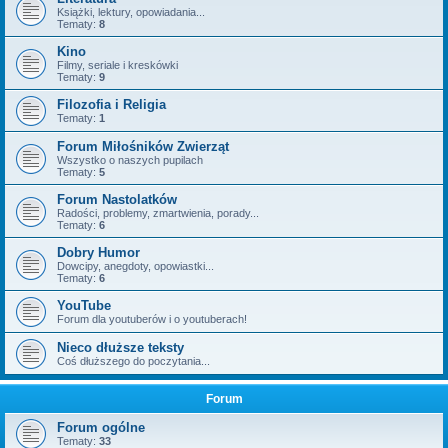
Książki, lektury, opowiadania...
Tematy:
8
Kino
Filmy, seriale i kreskówki
Tematy:
9
Filozofia i Religia
Tematy:
1
Forum Miłośników Zwierząt
Wszystko o naszych pupilach
Tematy:
5
Forum Nastolatków
Radości, problemy, zmartwienia, porady...
Tematy:
6
Dobry Humor
Dowcipy, anegdoty, opowiastki...
Tematy:
6
YouTube
Forum dla youtuberów i o youtuberach!
Nieco dłuższe teksty
Coś dłuższego do poczytania...
Forum
Forum ogólne
Tematy:
33