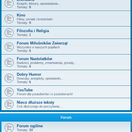
Książki, lektury, opowiadania...
Tematy:
8
Kino
Filmy, seriale i kreskówki
Tematy:
9
Filozofia i Religia
Tematy:
1
Forum Miłośników Zwierząt
Wszystko o naszych pupilach
Tematy:
5
Forum Nastolatków
Radości, problemy, zmartwienia, porady...
Tematy:
6
Dobry Humor
Dowcipy, anegdoty, opowiastki...
Tematy:
6
YouTube
Forum dla youtuberów i o youtuberach!
Nieco dłuższe teksty
Coś dłuższego do poczytania...
Forum
Forum ogólne
Tematy:
33