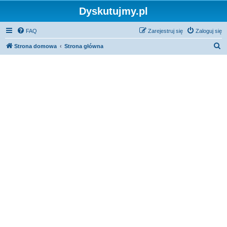
Dyskutujmy.pl
FAQ
Zarejestruj się
Zaloguj się
S
Strona domowa
Strona główna
z
u
k
a
j