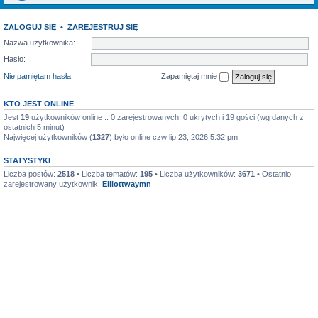
ZALOGUJ SIĘ
•
ZAREJESTRUJ SIĘ
Nazwa użytkownika:
Hasło:
Nie pamiętam hasła
Zapamiętaj mnie
KTO JEST ONLINE
Jest
19
użytkowników online :: 0 zarejestrowanych, 0 ukrytych i 19 gości (wg danych z
ostatnich 5 minut)
Najwięcej użytkowników (
1327
) było online czw lip 23, 2026 5:32 pm
STATYSTYKI
Liczba postów:
2518
• Liczba tematów:
195
• Liczba użytkowników:
3671
• Ostatnio
zarejestrowany użytkownik:
Elliottwaymn