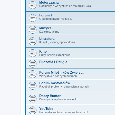
Motoryzacja
Rozmowy o wszystkim co ma silnik i koła.
Forum IT
O komputerach i nie tylko.
Muzyka
Dział muzyczny
Literatura
Książki, lektury, opowiadania...
Kino
Filmy, seriale i kreskówki
Filozofia i Religia
Forum Miłośników Zwierząt
Wszystko o naszych pupilach
Forum Nastolatków
Radości, problemy, zmartwienia, porady...
Dobry Humor
Dowcipy, anegdoty, opowiastki...
YouTube
Forum dla youtuberów i o youtuberach!