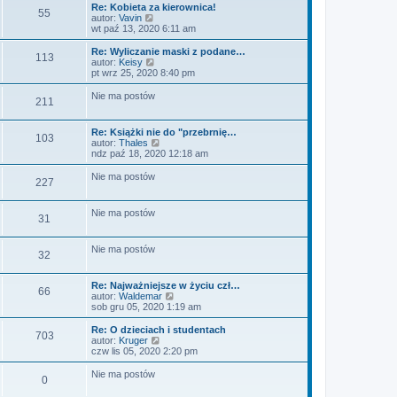
l
w
Re: Kobieta za kierownica!
55
n
i
W
autor:
Vavin
a
e
y
wt paź 13, 2020 6:11 am
j
t
ś
n
l
w
Re: Wyliczanie maski z podane…
o
113
n
i
W
autor:
Keisy
w
a
e
y
pt wrz 25, 2020 8:40 pm
s
j
t
ś
z
n
l
w
Nie ma postów
y
o
211
n
i
p
w
a
e
o
s
j
t
s
Re: Książki nie do "przebrnię…
z
n
l
103
t
W
autor:
Thales
y
o
n
y
ndz paź 18, 2020 12:18 am
p
w
a
ś
o
s
j
w
s
Nie ma postów
z
n
227
i
t
y
o
e
p
w
t
o
s
Nie ma postów
l
31
s
z
n
t
y
a
p
j
Nie ma postów
o
32
n
s
o
t
w
Re: Najważniejsze w życiu czł…
66
s
W
autor:
Waldemar
z
y
sob gru 05, 2020 1:19 am
y
ś
p
w
Re: O dzieciach i studentach
o
703
i
W
autor:
Kruger
s
e
y
czw lis 05, 2020 2:20 pm
t
t
ś
l
w
Nie ma postów
0
n
i
a
e