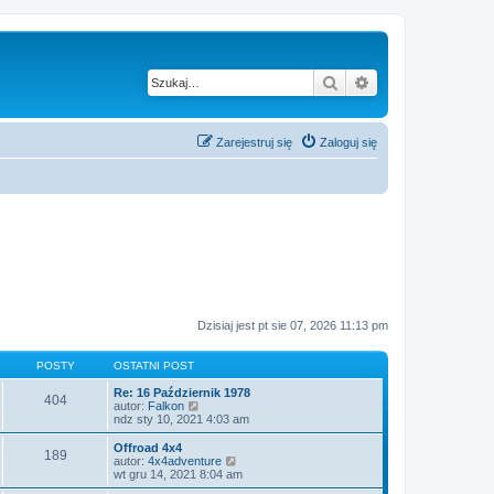
Szukaj
Wyszukiwanie z
Zarejestruj się
Zaloguj się
Dzisiaj jest pt sie 07, 2026 11:13 pm
POSTY
OSTATNI POST
Re: 16 Październik 1978
404
W
autor:
Falkon
y
ndz sty 10, 2021 4:03 am
ś
w
Offroad 4x4
189
i
W
autor:
4x4adventure
e
y
wt gru 14, 2021 8:04 am
t
ś