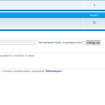
0
TEMATY
33
Nie pamiętam hasła
|
Zapamiętaj mnie
wg danych z ostatnich 5 minut)
1
• Ostatnio zarejestrowany użytkownik:
Elliottwaymn