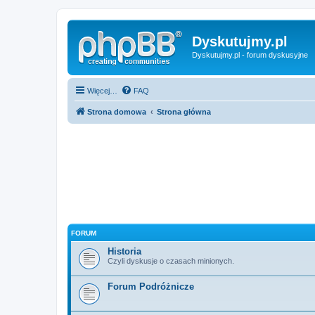
Dyskutujmy.pl
Dyskutujmy.pl - forum dyskusyjne
Więcej…
FAQ
Strona domowa
Strona główna
FORUM
Historia
Czyli dyskusje o czasach minionych.
Forum Podróżnicze