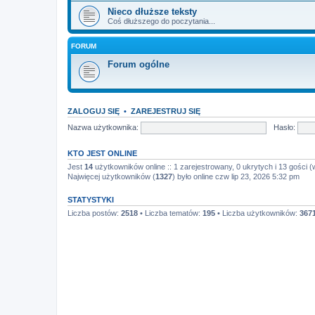
Nieco dłuższe teksty
Coś dłuższego do poczytania...
FORUM
Forum ogólne
ZALOGUJ SIĘ
•
ZAREJESTRUJ SIĘ
Nazwa użytkownika:
Hasło:
KTO JEST ONLINE
Jest
14
użytkowników online :: 1 zarejestrowany, 0 ukrytych i 13 gości (
Najwięcej użytkowników (
1327
) było online czw lip 23, 2026 5:32 pm
STATYSTYKI
Liczba postów:
2518
• Liczba tematów:
195
• Liczba użytkowników:
367