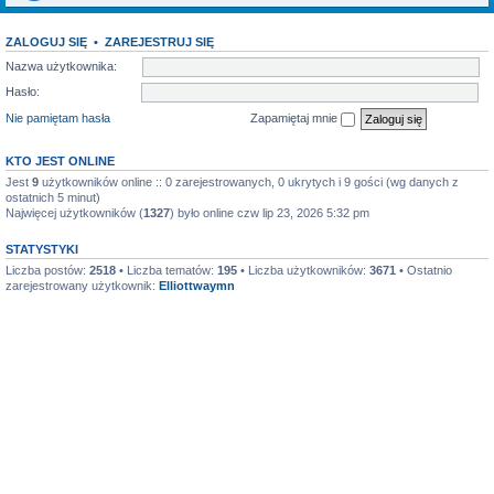
ZALOGUJ SIĘ
•
ZAREJESTRUJ SIĘ
Nazwa użytkownika:
Hasło:
Nie pamiętam hasła
Zapamiętaj mnie
KTO JEST ONLINE
Jest
9
użytkowników online :: 0 zarejestrowanych, 0 ukrytych i 9 gości (wg danych z
ostatnich 5 minut)
Najwięcej użytkowników (
1327
) było online czw lip 23, 2026 5:32 pm
STATYSTYKI
Liczba postów:
2518
• Liczba tematów:
195
• Liczba użytkowników:
3671
• Ostatnio
zarejestrowany użytkownik:
Elliottwaymn