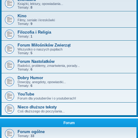
Książki, lektury, opowiadania...
Tematy:
8
Kino
Filmy, seriale i kreskówki
Tematy:
9
Filozofia i Religia
Tematy:
1
Forum Miłośników Zwierząt
Wszystko o naszych pupilach
Tematy:
5
Forum Nastolatków
Radości, problemy, zmartwienia, porady...
Tematy:
6
Dobry Humor
Dowcipy, anegdoty, opowiastki...
Tematy:
6
YouTube
Forum dla youtuberów i o youtuberach!
Nieco dłuższe teksty
Coś dłuższego do poczytania...
Forum
Forum ogólne
Tematy:
33