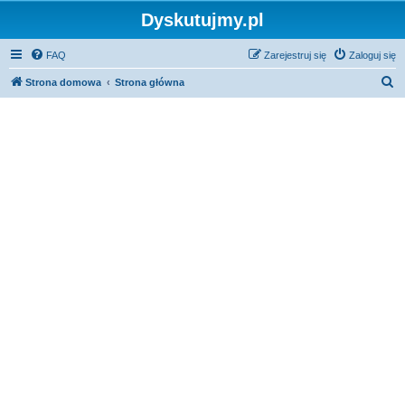
Dyskutujmy.pl
FAQ
Zarejestruj się
Zaloguj się
S
Strona domowa
Strona główna
z
u
k
a
j