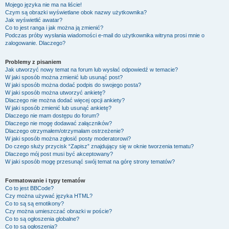
Mojego języka nie ma na liście!
Czym są obrazki wyświetlane obok nazwy użytkownika?
Jak wyświetlić awatar?
Co to jest ranga i jak można ją zmienić?
Podczas próby wysłania wiadomości e-mail do użytkownika witryna prosi mnie o
zalogowanie. Dlaczego?
Problemy z pisaniem
Jak utworzyć nowy temat na forum lub wysłać odpowiedź w temacie?
W jaki sposób można zmienić lub usunąć post?
W jaki sposób można dodać podpis do swojego posta?
W jaki sposób można utworzyć ankietę?
Dlaczego nie można dodać więcej opcji ankiety?
W jaki sposób zmienić lub usunąć ankietę?
Dlaczego nie mam dostępu do forum?
Dlaczego nie mogę dodawać załączników?
Dlaczego otrzymałem/otrzymałam ostrzeżenie?
W jaki sposób można zgłosić posty moderatorowi?
Do czego służy przycisk “Zapisz” znajdujący się w oknie tworzenia tematu?
Dlaczego mój post musi być akceptowany?
W jaki sposób mogę przesunąć swój temat na górę strony tematów?
Formatowanie i typy tematów
Co to jest BBCode?
Czy można używać języka HTML?
Co to są są emotikony?
Czy można umieszczać obrazki w poście?
Co to są ogłoszenia globalne?
Co to są ogłoszenia?