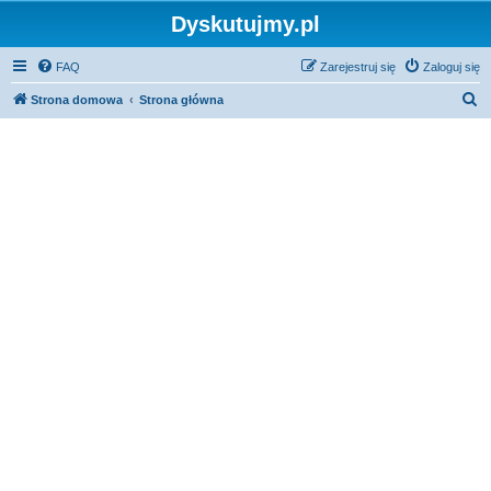
Dyskutujmy.pl
FAQ
Zarejestruj się
Zaloguj się
S
Strona domowa
Strona główna
z
u
k
a
j