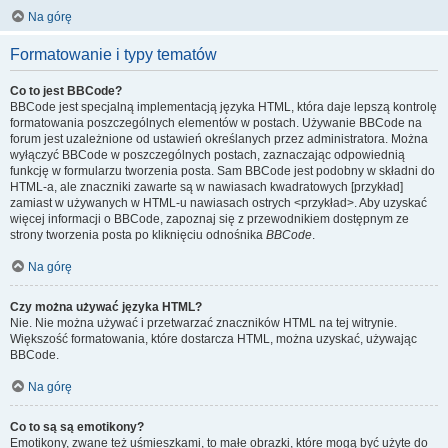
Na górę
Formatowanie i typy tematów
Co to jest BBCode?
BBCode jest specjalną implementacją języka HTML, która daje lepszą kontrolę
formatowania poszczególnych elementów w postach. Używanie BBCode na
forum jest uzależnione od ustawień określanych przez administratora. Można
wyłączyć BBCode w poszczególnych postach, zaznaczając odpowiednią
funkcję w formularzu tworzenia posta. Sam BBCode jest podobny w składni do
HTML-a, ale znaczniki zawarte są w nawiasach kwadratowych [przykład]
zamiast w używanych w HTML-u nawiasach ostrych <przykład>. Aby uzyskać
więcej informacji o BBCode, zapoznaj się z przewodnikiem dostępnym ze
strony tworzenia posta po kliknięciu odnośnika
BBCode
.
Na górę
Czy można używać języka HTML?
Nie. Nie można używać i przetwarzać znaczników HTML na tej witrynie.
Większość formatowania, które dostarcza HTML, można uzyskać, używając
BBCode.
Na górę
Co to są są emotikony?
Emotikony, zwane też uśmieszkami, to małe obrazki, które mogą być użyte do