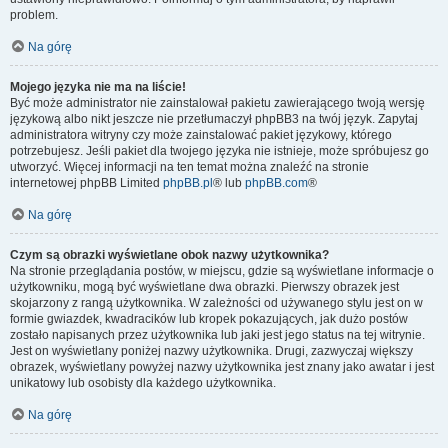
problem.
Na górę
Mojego języka nie ma na liście!
Być może administrator nie zainstalował pakietu zawierającego twoją wersję
językową albo nikt jeszcze nie przetłumaczył phpBB3 na twój język. Zapytaj
administratora witryny czy może zainstalować pakiet językowy, którego
potrzebujesz. Jeśli pakiet dla twojego języka nie istnieje, może spróbujesz go
utworzyć. Więcej informacji na ten temat można znaleźć na stronie
internetowej phpBB Limited
phpBB.pl
® lub
phpBB.com
®
Na górę
Czym są obrazki wyświetlane obok nazwy użytkownika?
Na stronie przeglądania postów, w miejscu, gdzie są wyświetlane informacje o
użytkowniku, mogą być wyświetlane dwa obrazki. Pierwszy obrazek jest
skojarzony z rangą użytkownika. W zależności od używanego stylu jest on w
formie gwiazdek, kwadracików lub kropek pokazujących, jak dużo postów
zostało napisanych przez użytkownika lub jaki jest jego status na tej witrynie.
Jest on wyświetlany poniżej nazwy użytkownika. Drugi, zazwyczaj większy
obrazek, wyświetlany powyżej nazwy użytkownika jest znany jako awatar i jest
unikatowy lub osobisty dla każdego użytkownika.
Na górę