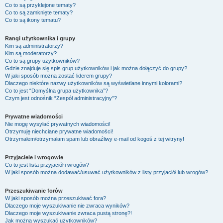
Co to są przyklejone tematy?
Co to są zamknięte tematy?
Co to są ikony tematu?
Rangi użytkownika i grupy
Kim są administratorzy?
Kim są moderatorzy?
Co to są grupy użytkowników?
Gdzie znajduje się spis grup użytkowników i jak można dołączyć do grupy?
W jaki sposób można zostać liderem grupy?
Dlaczego niektóre nazwy użytkowników są wyświetlane innymi kolorami?
Co to jest “Domyślna grupa użytkownika”?
Czym jest odnośnik “Zespół administracyjny”?
Prywatne wiadomości
Nie mogę wysyłać prywatnych wiadomości!
Otrzymuję niechciane prywatne wiadomości!
Otrzymałem/otrzymałam spam lub obraźliwy e-mail od kogoś z tej witryny!
Przyjaciele i wrogowie
Co to jest lista przyjaciół i wrogów?
W jaki sposób można dodawać/usuwać użytkowników z listy przyjaciół lub wrogów?
Przeszukiwanie forów
W jaki sposób można przeszukiwać fora?
Dlaczego moje wyszukiwanie nie zwraca wyników?
Dlaczego moje wyszukiwanie zwraca pustą stronę?!
Jak można wyszukać użytkowników?