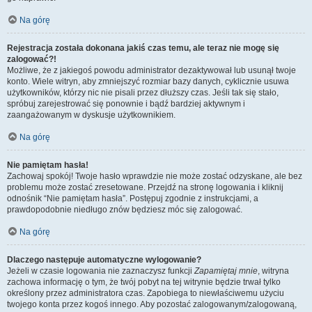
Na górę
Rejestracja została dokonana jakiś czas temu, ale teraz nie mogę się
zalogować?!
Możliwe, że z jakiegoś powodu administrator dezaktywował lub usunął twoje
konto. Wiele witryn, aby zmniejszyć rozmiar bazy danych, cyklicznie usuwa
użytkowników, którzy nic nie pisali przez dłuższy czas. Jeśli tak się stało,
spróbuj zarejestrować się ponownie i bądź bardziej aktywnym i
zaangażowanym w dyskusje użytkownikiem.
Na górę
Nie pamiętam hasła!
Zachowaj spokój! Twoje hasło wprawdzie nie może zostać odzyskane, ale bez
problemu może zostać zresetowane. Przejdź na stronę logowania i kliknij
odnośnik “Nie pamiętam hasła”. Postępuj zgodnie z instrukcjami, a
prawdopodobnie niedługo znów będziesz móc się zalogować.
Na górę
Dlaczego następuje automatyczne wylogowanie?
Jeżeli w czasie logowania nie zaznaczysz funkcji
Zapamiętaj mnie
, witryna
zachowa informację o tym, że twój pobyt na tej witrynie będzie trwał tylko
określony przez administratora czas. Zapobiega to niewłaściwemu użyciu
twojego konta przez kogoś innego. Aby pozostać zalogowanym/zalogowaną,