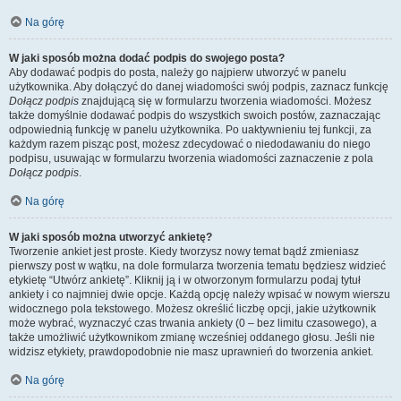
Na górę
W jaki sposób można dodać podpis do swojego posta?
Aby dodawać podpis do posta, należy go najpierw utworzyć w panelu
użytkownika. Aby dołączyć do danej wiadomości swój podpis, zaznacz funkcję
Dołącz podpis
znajdującą się w formularzu tworzenia wiadomości. Możesz
także domyślnie dodawać podpis do wszystkich swoich postów, zaznaczając
odpowiednią funkcję w panelu użytkownika. Po uaktywnieniu tej funkcji, za
każdym razem pisząc post, możesz zdecydować o niedodawaniu do niego
podpisu, usuwając w formularzu tworzenia wiadomości zaznaczenie z pola
Dołącz podpis
.
Na górę
W jaki sposób można utworzyć ankietę?
Tworzenie ankiet jest proste. Kiedy tworzysz nowy temat bądź zmieniasz
pierwszy post w wątku, na dole formularza tworzenia tematu będziesz widzieć
etykietę “Utwórz ankietę”. Kliknij ją i w otworzonym formularzu podaj tytuł
ankiety i co najmniej dwie opcje. Każdą opcję należy wpisać w nowym wierszu
widocznego pola tekstowego. Możesz określić liczbę opcji, jakie użytkownik
może wybrać, wyznaczyć czas trwania ankiety (0 – bez limitu czasowego), a
także umożliwić użytkownikom zmianę wcześniej oddanego głosu. Jeśli nie
widzisz etykiety, prawdopodobnie nie masz uprawnień do tworzenia ankiet.
Na górę