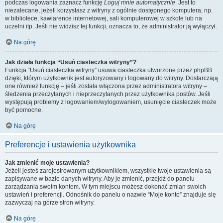
podczas logowania zaznacz funkcję
Loguj mnie automatycznie
. Jest to
niezalecane, jeżeli korzystasz z witryny z ogólnie dostępnego komputera, np.
w bibliotece, kawiarence internetowej, sali komputerowej w szkole lub na
uczelni itp. Jeśli nie widzisz tej funkcji, oznacza to, że administrator ją wyłączył.
Na górę
Jak działa funkcja “Usuń ciasteczka witryny”?
Funkcja “Usuń ciasteczka witryny” usuwa ciasteczka utworzone przez phpBB
dzięki, którym użytkownik jest autoryzowany i logowany do witryny. Dostarczają
one również funkcję – jeśli została włączona przez administratora witryny –
śledzenia przeczytanych i nieprzeczytanych przez użytkownika postów. Jeśli
występują problemy z logowaniem/wylogowaniem, usunięcie ciasteczek może
być pomocne.
Na górę
Preferencje i ustawienia użytkownika
Jak zmienić moje ustawienia?
Jeżeli jesteś zarejestrowanym użytkownikiem, wszystkie twoje ustawienia są
zapisywane w bazie danych witryny. Aby je zmienić, przejdź do panelu
zarządzania swoim kontem. W tym miejscu możesz dokonać zmian swoich
ustawień i preferencji. Odnośnik do panelu o nazwie “Moje konto” znajduje się
zazwyczaj na górze stron witryny.
Na górę