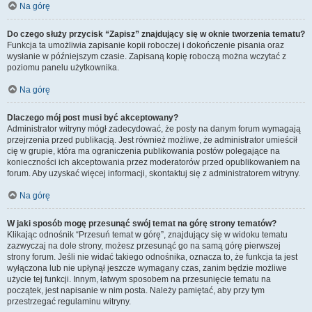
Na górę
Do czego służy przycisk “Zapisz” znajdujący się w oknie tworzenia tematu?
Funkcja ta umożliwia zapisanie kopii roboczej i dokończenie pisania oraz
wysłanie w późniejszym czasie. Zapisaną kopię roboczą można wczytać z
poziomu panelu użytkownika.
Na górę
Dlaczego mój post musi być akceptowany?
Administrator witryny mógł zadecydować, że posty na danym forum wymagają
przejrzenia przed publikacją. Jest również możliwe, że administrator umieścił
cię w grupie, która ma ograniczenia publikowania postów polegające na
konieczności ich akceptowania przez moderatorów przed opublikowaniem na
forum. Aby uzyskać więcej informacji, skontaktuj się z administratorem witryny.
Na górę
W jaki sposób mogę przesunąć swój temat na górę strony tematów?
Klikając odnośnik “Przesuń temat w górę”, znajdujący się w widoku tematu
zazwyczaj na dole strony, możesz przesunąć go na samą górę pierwszej
strony forum. Jeśli nie widać takiego odnośnika, oznacza to, że funkcja ta jest
wyłączona lub nie upłynął jeszcze wymagany czas, zanim będzie możliwe
użycie tej funkcji. Innym, łatwym sposobem na przesunięcie tematu na
początek, jest napisanie w nim posta. Należy pamiętać, aby przy tym
przestrzegać regulaminu witryny.