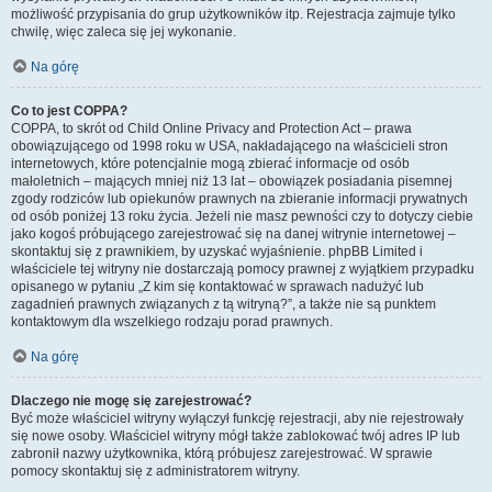
możliwość przypisania do grup użytkowników itp. Rejestracja zajmuje tylko
chwilę, więc zaleca się jej wykonanie.
Na górę
Co to jest COPPA?
COPPA, to skrót od Child Online Privacy and Protection Act – prawa
obowiązującego od 1998 roku w USA, nakładającego na właścicieli stron
internetowych, które potencjalnie mogą zbierać informacje od osób
małoletnich – mających mniej niż 13 lat – obowiązek posiadania pisemnej
zgody rodziców lub opiekunów prawnych na zbieranie informacji prywatnych
od osób poniżej 13 roku życia. Jeżeli nie masz pewności czy to dotyczy ciebie
jako kogoś próbującego zarejestrować się na danej witrynie internetowej –
skontaktuj się z prawnikiem, by uzyskać wyjaśnienie. phpBB Limited i
właściciele tej witryny nie dostarczają pomocy prawnej z wyjątkiem przypadku
opisanego w pytaniu „Z kim się kontaktować w sprawach nadużyć lub
zagadnień prawnych związanych z tą witryną?”, a także nie są punktem
kontaktowym dla wszelkiego rodzaju porad prawnych.
Na górę
Dlaczego nie mogę się zarejestrować?
Być może właściciel witryny wyłączył funkcję rejestracji, aby nie rejestrowały
się nowe osoby. Właściciel witryny mógł także zablokować twój adres IP lub
zabronił nazwy użytkownika, którą próbujesz zarejestrować. W sprawie
pomocy skontaktuj się z administratorem witryny.