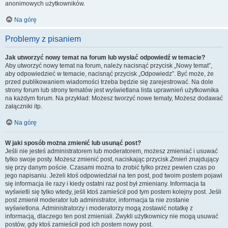
anonimowych użytkowników.
Na górę
Problemy z pisaniem
Jak utworzyć nowy temat na forum lub wysłać odpowiedź w temacie?
Aby utworzyć nowy temat na forum, należy nacisnąć przycisk „Nowy temat”,
aby odpowiedzieć w temacie, nacisnąć przycisk „Odpowiedz”. Być może, że
przed publikowaniem wiadomości trzeba będzie się zarejestrować. Na dole
strony forum lub strony tematów jest wyświetlana lista uprawnień użytkownika
na każdym forum. Na przykład: Możesz tworzyć nowe tematy, Możesz dodawać
załączniki itp.
Na górę
W jaki sposób można zmienić lub usunąć post?
Jeśli nie jesteś administratorem lub moderatorem, możesz zmieniać i usuwać
tylko swoje posty. Możesz zmienić post, naciskając przycisk
Zmień
znajdujący
się przy danym poście. Czasami można to zrobić tylko przez pewien czas po
jego napisaniu. Jeżeli ktoś odpowiedział na ten post, pod twoim postem pojawi
się informacja ile razy i kiedy ostatni raz post był zmieniany. Informacja ta
wyświetli się tylko wtedy, jeśli ktoś zamieścił pod tym postem kolejny post. Jeśli
post zmienił moderator lub administrator, informacja ta nie zostanie
wyświetlona. Administratorzy i moderatorzy mogą zostawić notatkę z
informacją, dlaczego ten post zmieniali. Zwykli użytkownicy nie mogą usuwać
postów, gdy ktoś zamieścił pod ich postem nowy post.