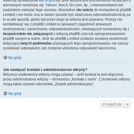
wykonaj sprawdzenie
kto to jest
lub, jeśli witryna jest uruchomiona na jednym z
darmowych serwisów, np. Yahoo!, free.fr, f2s.com, itp., z kierownictwem lub
wydziałem nadużyć tego serwisu. Absolutnie
nie należy
do kompetencji phpBB
Limited i nie może ona w żaden sposób być obarczana odpowiedzialnością za
to w jaki sposób, gdzie lub przez kogo ta witryna jest używana. Proszę nie
kontaktować się z phpBB Limited w sprawach zagadnień prawnych
(wstrzymania i zaniechania, odpowiedzialności, szkalujących komentarzy itp.)
bezpośrednio nie związanych
z witryną phpBB.com lub oprogramowaniem
phpBB samym w sobie. Jeśli do phpBB Limited zostanie wysłana wiadomość
dotycząca
innych podmiotów
używających tego oprogramowania, nie należy
oczekiwać odpowiedzi, lub zostanie udzielona odpowiedź lakoniczna.
Na górę
Jak nawiązać kontakt z administratorem witryny?
Wszyscy użytkownicy witryny mogą używać – jeśli funkcja ta jest włączona
przez administratora witryny – formularza „Kontakt z nami”. Członkowie witryny
mogą także używać odnośnika „Zespół administracyjny”.
Na górę
Przejdź do