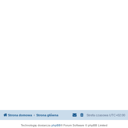
Strona domowa
Strona główna
Strefa czasowa
UTC+02:00
Technologię dostarcza
phpBB
® Forum Software © phpBB Limited