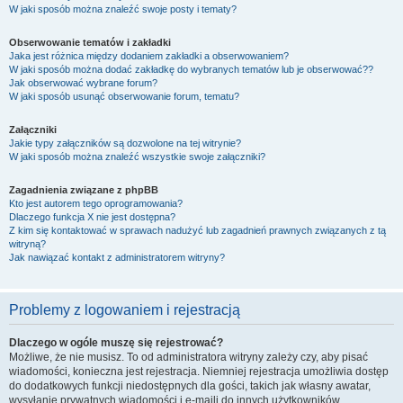
W jaki sposób można znaleźć swoje posty i tematy?
Obserwowanie tematów i zakładki
Jaka jest różnica między dodaniem zakładki a obserwowaniem?
W jaki sposób można dodać zakładkę do wybranych tematów lub je obserwować??
Jak obserwować wybrane forum?
W jaki sposób usunąć obserwowanie forum, tematu?
Załączniki
Jakie typy załączników są dozwolone na tej witrynie?
W jaki sposób można znaleźć wszystkie swoje załączniki?
Zagadnienia związane z phpBB
Kto jest autorem tego oprogramowania?
Dlaczego funkcja X nie jest dostępna?
Z kim się kontaktować w sprawach nadużyć lub zagadnień prawnych związanych z tą
witryną?
Jak nawiązać kontakt z administratorem witryny?
Problemy z logowaniem i rejestracją
Dlaczego w ogóle muszę się rejestrować?
Możliwe, że nie musisz. To od administratora witryny zależy czy, aby pisać
wiadomości, konieczna jest rejestracja. Niemniej rejestracja umożliwia dostęp
do dodatkowych funkcji niedostępnych dla gości, takich jak własny awatar,
wysyłanie prywatnych wiadomości i e-maili do innych użytkowników,