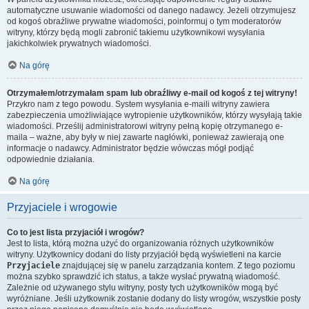
automatyczne usuwanie wiadomości od danego nadawcy. Jeżeli otrzymujesz
od kogoś obraźliwe prywatne wiadomości, poinformuj o tym moderatorów
witryny, którzy będą mogli zabronić takiemu użytkownikowi wysyłania
jakichkolwiek prywatnych wiadomości.
Na górę
Otrzymałem/otrzymałam spam lub obraźliwy e-mail od kogoś z tej witryny!
Przykro nam z tego powodu. System wysyłania e-maili witryny zawiera
zabezpieczenia umożliwiające wytropienie użytkowników, którzy wysyłają takie
wiadomości. Prześlij administratorowi witryny pełną kopię otrzymanego e-
maila – ważne, aby były w niej zawarte nagłówki, ponieważ zawierają one
informacje o nadawcy. Administrator będzie wówczas mógł podjąć
odpowiednie działania.
Na górę
Przyjaciele i wrogowie
Co to jest lista przyjaciół i wrogów?
Jest to lista, którą można użyć do organizowania różnych użytkowników
witryny. Użytkownicy dodani do listy przyjaciół będą wyświetleni na karcie
Przyjaciele
znajdującej się w panelu zarządzania kontem. Z tego poziomu
można szybko sprawdzić ich status, a także wysłać prywatną wiadomość.
Zależnie od używanego stylu witryny, posty tych użytkowników mogą być
wyróżniane. Jeśli użytkownik zostanie dodany do listy wrogów, wszystkie posty