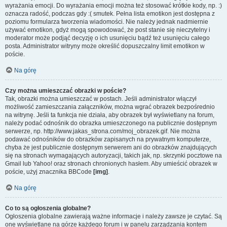
wyrażania emocji. Do wyrażania emocji można też stosować krótkie kody, np. :)
oznacza radość, podczas gdy :( smutek. Pełna lista emotikon jest dostępna z
poziomu formularza tworzenia wiadomości. Nie należy jednak nadmiernie
używać emotikon, gdyż mogą spowodować, że post stanie się nieczytelny i
moderator może podjąć decyzję o ich usunięciu bądź też usunięciu całego
posta. Administrator witryny może określić dopuszczalny limit emotikon w
poście.
Na górę
Czy można umieszczać obrazki w poście?
Tak, obrazki można umieszczać w postach. Jeśli administrator włączył
możliwość zamieszczania załączników, można wgrać obrazek bezpośrednio
na witrynę. Jeśli ta funkcja nie działa, aby obrazek był wyświetlany na forum,
należy podać odnośnik do obrazka umieszczonego na publicznie dostępnym
serwerze, np. http://www.jakas_strona.com/moj_obrazek.gif. Nie można
podawać odnośników do obrazków zapisanych na prywatnym komputerze,
chyba że jest publicznie dostępnym serwerem ani do obrazków znajdujących
się na stronach wymagających autoryzacji, takich jak, np. skrzynki pocztowe na
Gmail lub Yahoo! oraz stronach chronionych hasłem. Aby umieścić obrazek w
poście, użyj znacznika BBCode
[img]
.
Na górę
Co to są ogłoszenia globalne?
Ogłoszenia globalne zawierają ważne informacje i należy zawsze je czytać. Są
one wyświetlane na górze każdego forum i w panelu zarządzania kontem