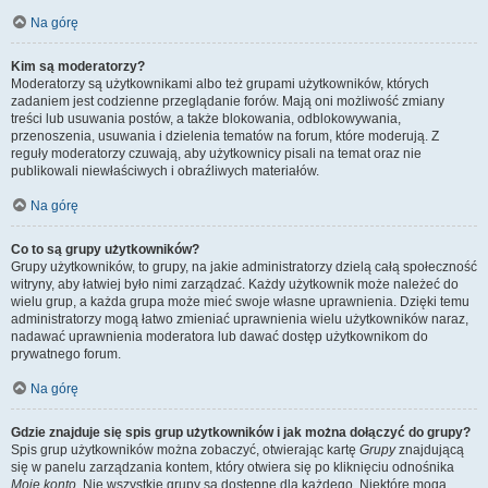
Na górę
Kim są moderatorzy?
Moderatorzy są użytkownikami albo też grupami użytkowników, których
zadaniem jest codzienne przeglądanie forów. Mają oni możliwość zmiany
treści lub usuwania postów, a także blokowania, odblokowywania,
przenoszenia, usuwania i dzielenia tematów na forum, które moderują. Z
reguły moderatorzy czuwają, aby użytkownicy pisali na temat oraz nie
publikowali niewłaściwych i obraźliwych materiałów.
Na górę
Co to są grupy użytkowników?
Grupy użytkowników, to grupy, na jakie administratorzy dzielą całą społeczność
witryny, aby łatwiej było nimi zarządzać. Każdy użytkownik może należeć do
wielu grup, a każda grupa może mieć swoje własne uprawnienia. Dzięki temu
administratorzy mogą łatwo zmieniać uprawnienia wielu użytkowników naraz,
nadawać uprawnienia moderatora lub dawać dostęp użytkownikom do
prywatnego forum.
Na górę
Gdzie znajduje się spis grup użytkowników i jak można dołączyć do grupy?
Spis grup użytkowników można zobaczyć, otwierając kartę
Grupy
znajdującą
się w panelu zarządzania kontem, który otwiera się po kliknięciu odnośnika
Moje konto
. Nie wszystkie grupy są dostępne dla każdego. Niektóre mogą