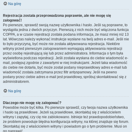
Na górę
Rejestracja została przeprowadzona poprawnie, ale nie mogę się
zalogować!
Po pierwsze, sprawdź swoją nazwę użytkownika i hasło. Jeśli są poprawne, to
wystąpiła jedna z dwóch przyczyn. Pierwszą z nich może być włączona funkcja
COPPA, a w czasie rejestracji została podana informacja, że masz mniej niż 13
lat. Wówczas należy wykonać instrukcje wysłane na twój adres e-mail. Jeśli nie
to było przyczyną, być może nie została aktywowana rejestracja. Niektóre
witryny przed pierwszym zalogowaniem wymagają aktywowania rejestracji
przez osobę rejestrującą się lub przez administratora. Informacja o tym była
wyświetlona podczas rejestracji. Jeśli została wysłana do ciebie wiadomość e-
mail, postępuj zgodnie z zawartymi w niej instrukcjami. Jeżeli taka wiadomość
do ciebie nie dotarła, być może został podany nieprawidłowy adres e-mail lub
wiadomość została zatrzymana przez filtr antyspamowy. Jeśli na pewno
podany przez ciebie adres e-mail jest prawidłowy, spróbuj skontaktować się z
administratorem.
Na górę
Dlaczego nie mogę się zalogować?
Powodów może być kilka. Po pierwsze sprawdź, czy twoja nazwa użytkownika
i hasło są prawidłowe. Jeżeli są prawidłowe, skontaktuj się z właścicielem
witryny i zapytaj, czy cię nie zablokowano. Istnieje też prawdopodobieństwo,
że problem powoduje błędna konfiguracja witryny, na której znajduje się forum.
Skontaktuj się z właścicielem witryny i powiadom go o tym problemie. Musi on
go naprawić.