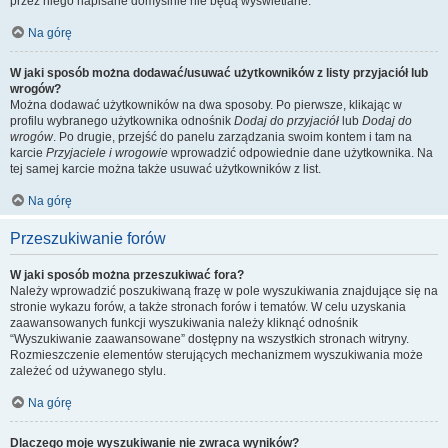
przez niego napisane domyślnie nie będą wyświetlane.
Na górę
W jaki sposób można dodawać/usuwać użytkowników z listy przyjaciół lub
wrogów?
Można dodawać użytkowników na dwa sposoby. Po pierwsze, klikając w
profilu wybranego użytkownika odnośnik
Dodaj do przyjaciół
lub
Dodaj do
wrogów
. Po drugie, przejść do panelu zarządzania swoim kontem i tam na
karcie
Przyjaciele i wrogowie
wprowadzić odpowiednie dane użytkownika. Na
tej samej karcie można także usuwać użytkowników z list.
Na górę
Przeszukiwanie forów
W jaki sposób można przeszukiwać fora?
Należy wprowadzić poszukiwaną frazę w pole wyszukiwania znajdujące się na
stronie wykazu forów, a także stronach forów i tematów. W celu uzyskania
zaawansowanych funkcji wyszukiwania należy kliknąć odnośnik
“Wyszukiwanie zaawansowane” dostępny na wszystkich stronach witryny.
Rozmieszczenie elementów sterujących mechanizmem wyszukiwania może
zależeć od używanego stylu.
Na górę
Dlaczego moje wyszukiwanie nie zwraca wyników?