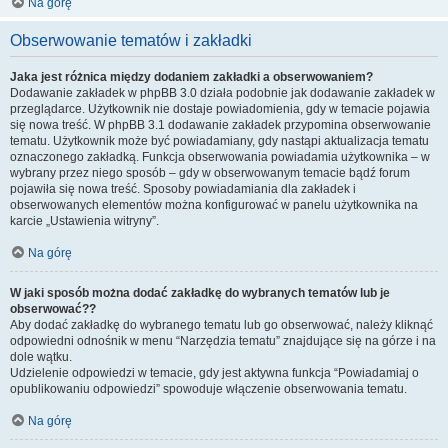
Na górę
Obserwowanie tematów i zakładki
Jaka jest różnica między dodaniem zakładki a obserwowaniem?
Dodawanie zakładek w phpBB 3.0 działa podobnie jak dodawanie zakładek w
przeglądarce. Użytkownik nie dostaje powiadomienia, gdy w temacie pojawia
się nowa treść. W phpBB 3.1 dodawanie zakładek przypomina obserwowanie
tematu. Użytkownik może być powiadamiany, gdy nastąpi aktualizacja tematu
oznaczonego zakładką. Funkcja obserwowania powiadamia użytkownika – w
wybrany przez niego sposób – gdy w obserwowanym temacie bądź forum
pojawiła się nowa treść. Sposoby powiadamiania dla zakładek i
obserwowanych elementów można konfigurować w panelu użytkownika na
karcie „Ustawienia witryny”.
Na górę
W jaki sposób można dodać zakładkę do wybranych tematów lub je
obserwować??
Aby dodać zakładkę do wybranego tematu lub go obserwować, należy kliknąć
odpowiedni odnośnik w menu “Narzędzia tematu” znajdujące się na górze i na
dole wątku.
Udzielenie odpowiedzi w temacie, gdy jest aktywna funkcja “Powiadamiaj o
opublikowaniu odpowiedzi” spowoduje włączenie obserwowania tematu.
Na górę