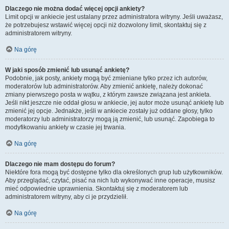
Dlaczego nie można dodać więcej opcji ankiety?
Limit opcji w ankiecie jest ustalany przez administratora witryny. Jeśli uważasz,
że potrzebujesz wstawić więcej opcji niż dozwolony limit, skontaktuj się z
administratorem witryny.
Na górę
W jaki sposób zmienić lub usunąć ankietę?
Podobnie, jak posty, ankiety mogą być zmieniane tylko przez ich autorów,
moderatorów lub administratorów. Aby zmienić ankietę, należy dokonać
zmiany pierwszego posta w wątku, z którym zawsze związana jest ankieta.
Jeśli nikt jeszcze nie oddał głosu w ankiecie, jej autor może usunąć ankietę lub
zmienić jej opcje. Jednakże, jeśli w ankiecie zostały już oddane głosy, tylko
moderatorzy lub administratorzy mogą ją zmienić, lub usunąć. Zapobiega to
modyfikowaniu ankiety w czasie jej trwania.
Na górę
Dlaczego nie mam dostępu do forum?
Niektóre fora mogą być dostępne tylko dla określonych grup lub użytkowników.
Aby przeglądać, czytać, pisać na nich lub wykonywać inne operacje, musisz
mieć odpowiednie uprawnienia. Skontaktuj się z moderatorem lub
administratorem witryny, aby ci je przydzielił.
Na górę