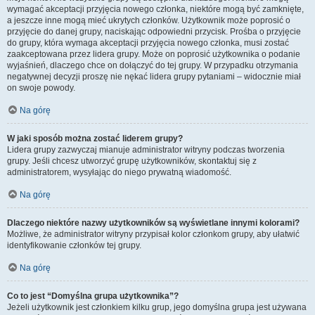
wymagać akceptacji przyjęcia nowego członka, niektóre mogą być zamknięte,
a jeszcze inne mogą mieć ukrytych członków. Użytkownik może poprosić o
przyjęcie do danej grupy, naciskając odpowiedni przycisk. Prośba o przyjęcie
do grupy, która wymaga akceptacji przyjęcia nowego członka, musi zostać
zaakceptowana przez lidera grupy. Może on poprosić użytkownika o podanie
wyjaśnień, dlaczego chce on dołączyć do tej grupy. W przypadku otrzymania
negatywnej decyzji proszę nie nękać lidera grupy pytaniami – widocznie miał
on swoje powody.
Na górę
W jaki sposób można zostać liderem grupy?
Lidera grupy zazwyczaj mianuje administrator witryny podczas tworzenia
grupy. Jeśli chcesz utworzyć grupę użytkowników, skontaktuj się z
administratorem, wysyłając do niego prywatną wiadomość.
Na górę
Dlaczego niektóre nazwy użytkowników są wyświetlane innymi kolorami?
Możliwe, że administrator witryny przypisał kolor członkom grupy, aby ułatwić
identyfikowanie członków tej grupy.
Na górę
Co to jest “Domyślna grupa użytkownika”?
Jeżeli użytkownik jest członkiem kilku grup, jego domyślna grupa jest używana