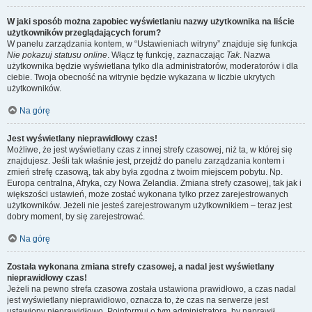
W jaki sposób można zapobiec wyświetlaniu nazwy użytkownika na liście
użytkowników przeglądających forum?
W panelu zarządzania kontem, w “Ustawieniach witryny” znajduje się funkcja
Nie pokazuj statusu online
. Włącz tę funkcję, zaznaczając
Tak
. Nazwa
użytkownika będzie wyświetlana tylko dla administratorów, moderatorów i dla
ciebie. Twoja obecność na witrynie będzie wykazana w liczbie ukrytych
użytkowników.
Na górę
Jest wyświetlany nieprawidłowy czas!
Możliwe, że jest wyświetlany czas z innej strefy czasowej, niż ta, w której się
znajdujesz. Jeśli tak właśnie jest, przejdź do panelu zarządzania kontem i
zmień strefę czasową, tak aby była zgodna z twoim miejscem pobytu. Np.
Europa centralna, Afryka, czy Nowa Zelandia. Zmiana strefy czasowej, tak jak i
większości ustawień, może zostać wykonana tylko przez zarejestrowanych
użytkowników. Jeżeli nie jesteś zarejestrowanym użytkownikiem – teraz jest
dobry moment, by się zarejestrować.
Na górę
Została wykonana zmiana strefy czasowej, a nadal jest wyświetlany
nieprawidłowy czas!
Jeżeli na pewno strefa czasowa została ustawiona prawidłowo, a czas nadal
jest wyświetlany nieprawidłowo, oznacza to, że czas na serwerze jest
ustawiony nieprawidłowo. Poinformuj o tym administratora, by naprawił