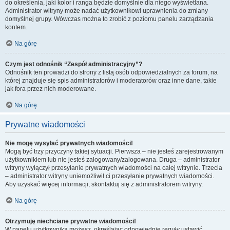
do określenia, jaki kolor i ranga będzie domyślnie dla niego wyświetlana.
Administrator witryny może nadać użytkownikowi uprawnienia do zmiany
domyślnej grupy. Wówczas można to zrobić z poziomu panelu zarządzania
kontem.
Na górę
Czym jest odnośnik “Zespół administracyjny”?
Odnośnik ten prowadzi do strony z listą osób odpowiedzialnych za forum, na
której znajduje się spis administratorów i moderatorów oraz inne dane, takie
jak fora przez nich moderowane.
Na górę
Prywatne wiadomości
Nie mogę wysyłać prywatnych wiadomości!
Mogą być trzy przyczyny takiej sytuacji. Pierwsza – nie jesteś zarejestrowanym
użytkownikiem lub nie jesteś zalogowany/zalogowana. Druga – administrator
witryny wyłączył przesyłanie prywatnych wiadomości na całej witrynie. Trzecia
– administrator witryny uniemożliwił ci przesyłanie prywatnych wiadomości.
Aby uzyskać więcej informacji, skontaktuj się z administratorem witryny.
Na górę
Otrzymuję niechciane prywatne wiadomości!
W panelu użytkownika możesz, określając odpowiednie reguły ustawić