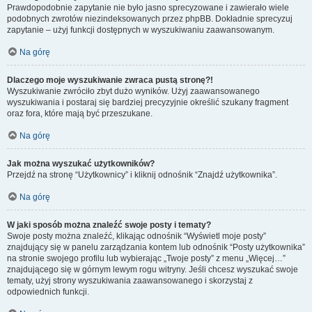
Prawdopodobnie zapytanie nie było jasno sprecyzowane i zawierało wiele
podobnych zwrotów niezindeksowanych przez phpBB. Dokładnie sprecyzuj
zapytanie – użyj funkcji dostępnych w wyszukiwaniu zaawansowanym.
Na górę
Dlaczego moje wyszukiwanie zwraca pustą stronę?!
Wyszukiwanie zwróciło zbyt dużo wyników. Użyj zaawansowanego
wyszukiwania i postaraj się bardziej precyzyjnie określić szukany fragment
oraz fora, które mają być przeszukane.
Na górę
Jak można wyszukać użytkowników?
Przejdź na stronę “Użytkownicy” i kliknij odnośnik “Znajdź użytkownika”.
Na górę
W jaki sposób można znaleźć swoje posty i tematy?
Swoje posty można znaleźć, klikając odnośnik “Wyświetl moje posty”
znajdujący się w panelu zarządzania kontem lub odnośnik “Posty użytkownika”
na stronie swojego profilu lub wybierając „Twoje posty” z menu „Więcej…”
znajdującego się w górnym lewym rogu witryny. Jeśli chcesz wyszukać swoje
tematy, użyj strony wyszukiwania zaawansowanego i skorzystaj z
odpowiednich funkcji.