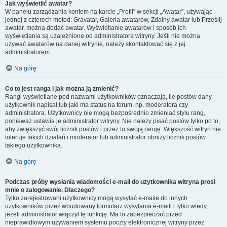
Jak wyświetlić awatar?
W panelu zarządzania kontem na karcie „Profil” w sekcji „Awatar”, używając
jednej z czterech metod: Gravatar, Galeria awatarów, Zdalny awatar lub Prześlij
awatar, można dodać awatar. Wyświetlanie awatarów i sposób ich
wyświetlania są uzależnione od administratora witryny. Jeśli nie można
używać awatarów na danej witrynie, należy skontaktować się z jej
administratorem.
Na górę
Co to jest ranga i jak można ją zmienić?
Rangi wyświetlane pod nazwami użytkowników oznaczają, ile postów dany
użytkownik napisał lub jaki ma status na forum, np. moderatora czy
administratora. Użytkownicy nie mogą bezpośrednio zmieniać stylu rang,
ponieważ ustawia je administrator witryny. Nie należy pisać postów tylko po to,
aby zwiększyć swój licznik postów i przez to swoją rangę. Większość witryn nie
toleruje takich działań i moderator lub administrator obniży licznik postów
takiego użytkownika.
Na górę
Podczas próby wysłania wiadomości e-mail do użytkownika witryna prosi
mnie o zalogowanie. Dlaczego?
Tylko zarejestrowani użytkownicy mogą wysyłać e-maile do innych
użytkowników przez wbudowany formularz wysyłania e-maili i tylko wtedy,
jeżeli administrator włączył tę funkcję. Ma to zabezpieczać przed
nieprawidłowym używaniem systemu poczty elektronicznej witryny przez