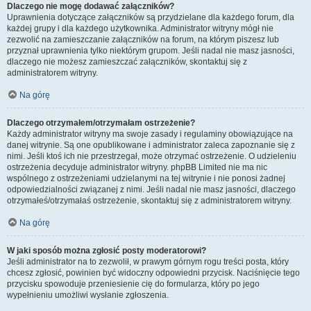
Dlaczego nie mogę dodawać załączników?
Uprawnienia dotyczące załączników są przydzielane dla każdego forum, dla
każdej grupy i dla każdego użytkownika. Administrator witryny mógł nie
zezwolić na zamieszczanie załączników na forum, na którym piszesz lub
przyznał uprawnienia tylko niektórym grupom. Jeśli nadal nie masz jasności,
dlaczego nie możesz zamieszczać załączników, skontaktuj się z
administratorem witryny.
Na górę
Dlaczego otrzymałem/otrzymałam ostrzeżenie?
Każdy administrator witryny ma swoje zasady i regulaminy obowiązujące na
danej witrynie. Są one opublikowane i administrator zaleca zapoznanie się z
nimi. Jeśli ktoś ich nie przestrzegał, może otrzymać ostrzeżenie. O udzieleniu
ostrzeżenia decyduje administrator witryny. phpBB Limited nie ma nic
wspólnego z ostrzeżeniami udzielanymi na tej witrynie i nie ponosi żadnej
odpowiedzialności związanej z nimi. Jeśli nadal nie masz jasności, dlaczego
otrzymałeś/otrzymałaś ostrzeżenie, skontaktuj się z administratorem witryny.
Na górę
W jaki sposób można zgłosić posty moderatorowi?
Jeśli administrator na to zezwolił, w prawym górnym rogu treści posta, który
chcesz zgłosić, powinien być widoczny odpowiedni przycisk. Naciśnięcie tego
przycisku spowoduje przeniesienie cię do formularza, który po jego
wypełnieniu umożliwi wysłanie zgłoszenia.