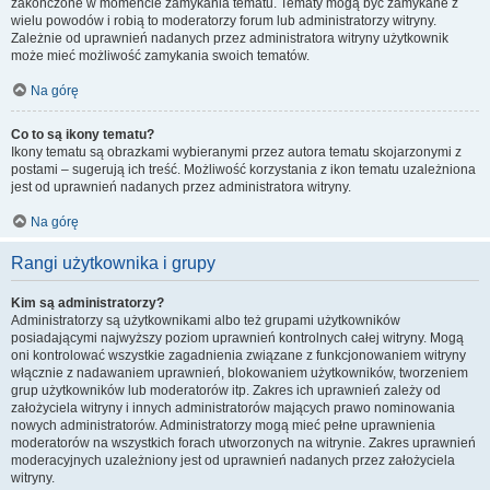
zakończone w momencie zamykania tematu. Tematy mogą być zamykane z
wielu powodów i robią to moderatorzy forum lub administratorzy witryny.
Zależnie od uprawnień nadanych przez administratora witryny użytkownik
może mieć możliwość zamykania swoich tematów.
Na górę
Co to są ikony tematu?
Ikony tematu są obrazkami wybieranymi przez autora tematu skojarzonymi z
postami – sugerują ich treść. Możliwość korzystania z ikon tematu uzależniona
jest od uprawnień nadanych przez administratora witryny.
Na górę
Rangi użytkownika i grupy
Kim są administratorzy?
Administratorzy są użytkownikami albo też grupami użytkowników
posiadającymi najwyższy poziom uprawnień kontrolnych całej witryny. Mogą
oni kontrolować wszystkie zagadnienia związane z funkcjonowaniem witryny
włącznie z nadawaniem uprawnień, blokowaniem użytkowników, tworzeniem
grup użytkowników lub moderatorów itp. Zakres ich uprawnień zależy od
założyciela witryny i innych administratorów mających prawo nominowania
nowych administratorów. Administratorzy mogą mieć pełne uprawnienia
moderatorów na wszystkich forach utworzonych na witrynie. Zakres uprawnień
moderacyjnych uzależniony jest od uprawnień nadanych przez założyciela
witryny.