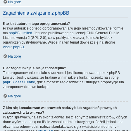
Na górę
Zagadnienia związane z phpBB
Kto jest autorem tego oprogramowania?
Prawa autorskie do tego oprogramowania w jego niezmodyfikowanej formie,
ma
phpBB Limited
. Jest ono publikowane na licencji GNU General Public
License wersja 2 (GPL-2.0), co w praktyce oznacza, że może być bez
ograniczeń dystrybuowane. Więcej na ten temat dowiesz się na stronie
About phpBB
.
Na górę
Dlaczego funkcja X nie jest dostępna?
To oprogramowanie zostało stworzone i jest licencjonowane przez phpBB
Limited. Jeśli uważasz, że brakuje w nim jakiejś funkcji, przejdź na stronę
phpBB Ideas Centre
, gdzie możesz zagłosować na istniejące propozycje lub
zaproponować nowe funkcje.
Na górę
Z kim się kontaktować w sprawach nadużyć lub zagadnień prawnych
związanych z tą witryną?
W tych sprawach, należy skontaktować się z jednym z administratorów, których
dane wyświetlone są na liście zespołu administracyjnego. Jeżeli jednak nie
otrzymasz odpowiedzi, należy skontaktować się z właścicielem domeny –